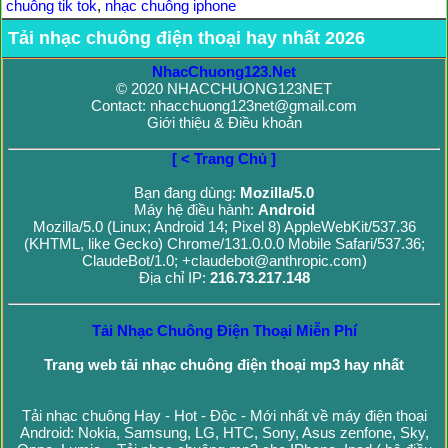
chuông tik tok
,
nhạc chuông iphone
Tải nhạc chuông điện thoại hay nhất 2026
NhacChuong123.Net
© 2020 NHACCHUONG123NET
Contact: nhacchuong123net@gmail.com
Giới thiệu & Điều khoản
[ < Trang Chủ ]
Bạn đang dùng:
Mozilla/5.0
Máy hệ điều hành:
Android
Mozilla/5.0 (Linux; Android 14; Pixel 8) AppleWebKit/537.36
(KHTML, like Gecko) Chrome/131.0.0.0 Mobile Safari/537.36;
ClaudeBot/1.0; +claudebot@anthropic.com)
Địa chỉ IP:
216.73.217.148
Tải Nhạc Chuông Điện Thoại Miễn Phí
Trang web tải nhạc chuông điện thoại mp3 hay nhất
Tải nhạc chuông Hay - Hot - Độc - Mới nhất về máy điện thoại
Android: Nokia, Samsung, LG, HTC, Sony, Asus zenfone, Sky,