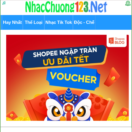
Hay Nhất
Thể Loại
Nhạc Tik Tok
Độc - Chế