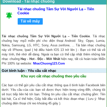
Download - Tải nhạc chuông
Tải nhạc chuông Tâm Sự Với Người Lạ – Tiên
Cookie
Tải về máy
Tải nhạc chuông Tâm Sự Với Người Lạ – Tiên Cookie
. Tải nhạc
chuông hay mp3 miễn phí cho điện thoại Android: Sky, Oppo, Lumia,
Nokia, Samsung, LG, HTC, Sony, Asus zenfone, ... Tải bản nhạc chuông
này về IPhone, Ipad ( hệ điều hành IOS 13 trở lên ) - Bạn có thể tải về
máy tính, thẻ nhớ dễ dàng. Ngoài ra bạn có thể cập nhật thêm những bài
nhạc chuông
Hay - Hot - Độc - Mới Nhất
hiện nay, tất cả hoàn toàn Miễn
Phí 100% tại website:
NhacChuong123.Com
Gửi bình luận - Yêu cầu cắt nhạc
Khu vực cắt nhạc chuông theo yêu cầu
Các bạn có thể gửi yêu cầu cắt nhạc thông qua ô bình luận Facebook bên
dưới. Yêu cầu của các bạn sẽ được thực hiện trong vòng 48h, chúng tôi
sẽ trực tiếp liên hệ tới bạn. Thông tin yêu cầu cắt nhạc chuông gồm: Tên
bài hát, Ca sĩ thể hiện, Giây bắt đầu và kết thúc đoạn nhạc ( Lưu ý: Nhạc
chuông điện thoại chỉ reo khoảng 45 giây ).