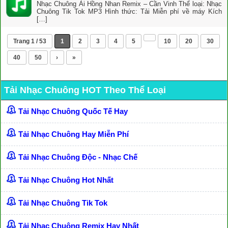
Nhạc Chuông Ải Hồng Nhan Remix – Cần Vinh Thể loại: Nhạc
Chuông Tik Tok MP3 Hình thức: Tải Miễn phí về máy Kích
[…]
Trang 1 / 53
1
2
3
4
5
10
20
30
40
50
›
»
Tải Nhạc Chuông HOT Theo Thể Loại
Tải Nhạc Chuông Quốc Tế Hay
Tải Nhạc Chuông Hay Miễn Phí
Tải Nhạc Chuông Độc - Nhạc Chế
Tải Nhạc Chuông Hot Nhất
Tải Nhạc Chuông Tik Tok
Tải Nhạc Chuông Remix Hay Nhất