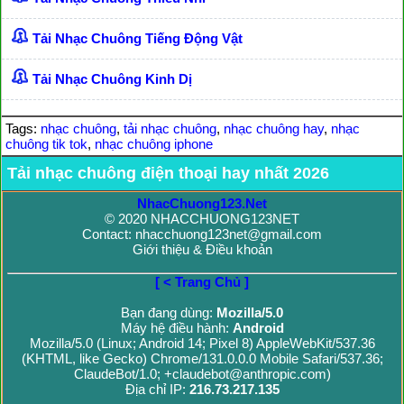
Tải Nhạc Chuông Tiếng Động Vật
Tải Nhạc Chuông Kinh Dị
Tags:
nhạc chuông
,
tải nhạc chuông
,
nhạc chuông hay
,
nhạc
chuông tik tok
,
nhạc chuông iphone
Tải nhạc chuông điện thoại hay nhất 2026
NhacChuong123.Net
© 2020 NHACCHUONG123NET
Contact: nhacchuong123net@gmail.com
Giới thiệu & Điều khoản
[ < Trang Chủ ]
Bạn đang dùng:
Mozilla/5.0
Máy hệ điều hành:
Android
Mozilla/5.0 (Linux; Android 14; Pixel 8) AppleWebKit/537.36
(KHTML, like Gecko) Chrome/131.0.0.0 Mobile Safari/537.36;
ClaudeBot/1.0; +claudebot@anthropic.com)
Địa chỉ IP:
216.73.217.135