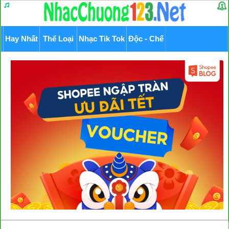
Hay Nhất
Thể Loại
Nhạc Tik Tok
Độc - Chế