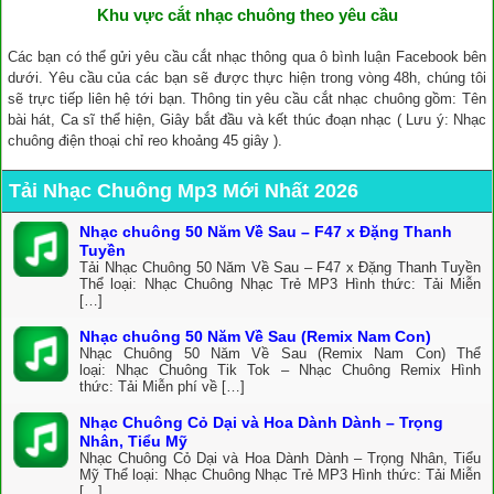
Khu vực cắt nhạc chuông theo yêu cầu
Các bạn có thể gửi yêu cầu cắt nhạc thông qua ô bình luận Facebook bên
dưới. Yêu cầu của các bạn sẽ được thực hiện trong vòng 48h, chúng tôi
sẽ trực tiếp liên hệ tới bạn. Thông tin yêu cầu cắt nhạc chuông gồm: Tên
bài hát, Ca sĩ thể hiện, Giây bắt đầu và kết thúc đoạn nhạc ( Lưu ý: Nhạc
chuông điện thoại chỉ reo khoảng 45 giây ).
Tải Nhạc Chuông Mp3 Mới Nhất 2026
Nhạc chuông 50 Năm Về Sau – F47 x Đặng Thanh
Tuyền
Tải Nhạc Chuông 50 Năm Về Sau – F47 x Đặng Thanh Tuyền
Thể loại: Nhạc Chuông Nhạc Trẻ MP3 Hình thức: Tải Miễn
[…]
Nhạc chuông 50 Năm Về Sau (Remix Nam Con)
Nhạc Chuông 50 Năm Về Sau (Remix Nam Con) Thể
loại: Nhạc Chuông Tik Tok – Nhạc Chuông Remix Hình
thức: Tải Miễn phí về […]
Nhạc Chuông Cỏ Dại và Hoa Dành Dành – Trọng
Nhân, Tiểu Mỹ
Nhạc Chuông Cỏ Dại và Hoa Dành Dành – Trọng Nhân, Tiểu
Mỹ Thể loại: Nhạc Chuông Nhạc Trẻ MP3 Hình thức: Tải Miễn
[…]