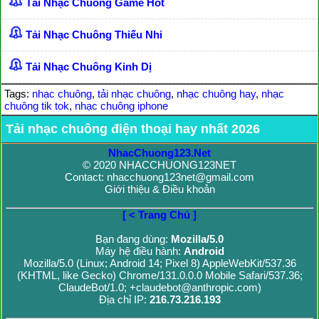
Tải Nhạc Chuông Game Hot
Tải Nhạc Chuông Thiếu Nhi
Tải Nhạc Chuông Kinh Dị
Tags:
nhạc chuông
,
tải nhạc chuông
,
nhạc chuông hay
,
nhạc
chuông tik tok
,
nhạc chuông iphone
Tải nhạc chuông điện thoại hay nhất 2026
NhacChuong123.Net
© 2020 NHACCHUONG123NET
Contact: nhacchuong123net@gmail.com
Giới thiệu & Điều khoản
[ < Trang Chủ ]
Bạn đang dùng:
Mozilla/5.0
Máy hệ điều hành:
Android
Mozilla/5.0 (Linux; Android 14; Pixel 8) AppleWebKit/537.36
(KHTML, like Gecko) Chrome/131.0.0.0 Mobile Safari/537.36;
ClaudeBot/1.0; +claudebot@anthropic.com)
Địa chỉ IP:
216.73.216.193