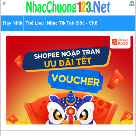
Hay Nhất
Thể Loại
Nhạc Tik Tok
Độc - Chế