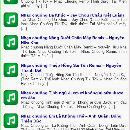
Chuông Tik Tok – Nhạc Chuông Remix Hình thức: Tải Miễn
phí về máy […]
Nhạc chuông Dạ Khúc – Jay Chou (Châu Kiệt Luân)
Tải Nhạc Chuông Dạ Khúc – Jay Chou (Châu Kiệt Luân) Thể
loại: Nhạc Chuông Tik Tok Hình thức: Tải Miễn phí về máy
[…]
Nhạc chuông Nắng Dưới Chân Mây Remix – Nguyễn
Hữu Kha
Nhạc chuông Nắng Dưới Chân Mây Remix – Nguyễn Hữu Kha
Thể loại: Nhạc Chuông Tik Tok – Nhạc Chuông Remix Hình
thức: Tải Miễn […]
Nhạc chuông Thiệp Hồng Sai Tên Remix – Nguyễn
Thành Đạt
Nhạc Chuông Thiệp Hồng Sai Tên Remix – Nguyễn Thành Đạt
(Tino Remix) Thể loại: Nhạc Chuông Tik Tok – Nhạc Chuông
Remix Hình […]
Nhạc chuông Tỉnh ngủ đi em ơi không ai cứu được
em đâu
Nhạc chuông Tỉnh ngủ đi em ơi không ai cứu được em đâu
Thể loại: Nhạc Chuông Tik Tok – Nhạc Chuông Độc […]
Nhạc chuông Em Là Không Thể – Anh Quân, Đông
Thiên Đức
Nhạc Chuông Em Là Không Thể – Anh Quân, Đông Thiên Đức
Thể loại: Nhạc Chuông Nhạc Trẻ MP3 Hình thức: Tải Miễn phí