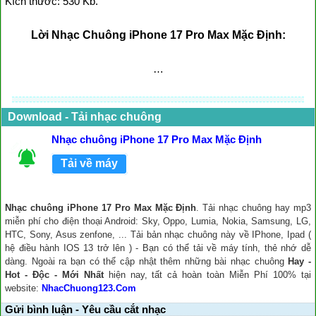
Kích thước: 530 Kb.
Lời Nhạc Chuông iPhone 17 Pro Max Mặc Định:
…
Download - Tải nhạc chuông
Nhạc chuông iPhone 17 Pro Max Mặc Định
Tải về máy
Nhạc chuông iPhone 17 Pro Max Mặc Định
. Tải nhạc chuông hay mp3
miễn phí cho điện thoại Android: Sky, Oppo, Lumia, Nokia, Samsung, LG,
HTC, Sony, Asus zenfone, ... Tải bản nhạc chuông này về IPhone, Ipad (
hệ điều hành IOS 13 trở lên ) - Bạn có thể tải về máy tính, thẻ nhớ dễ
dàng. Ngoài ra bạn có thể cập nhật thêm những bài nhạc chuông
Hay -
Hot - Độc - Mới Nhất
hiện nay, tất cả hoàn toàn Miễn Phí 100% tại
website:
NhacChuong123.Com
Gửi bình luận - Yêu cầu cắt nhạc