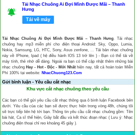
Tải Nhạc Chuông Ai Đợi Mình Được Mãi – Thanh
Hưng
Tải về máy
Tải Nhạc Chuông Ai Đợi Mình Được Mãi – Thanh Hưng
. Tải nhạc
chuông hay mp3 miễn phí cho điện thoại Android: Sky, Oppo, Lumia,
Nokia, Samsung, LG, HTC, Sony, Asus zenfone, ... Tải bản nhạc chuông
này về IPhone, Ipad ( hệ điều hành IOS 13 trở lên ) - Bạn có thể tải về
máy tính, thẻ nhớ dễ dàng. Ngoài ra bạn có thể cập nhật thêm những bài
nhạc chuông
Hay - Hot - Độc - Mới Nhất
hiện nay, tất cả hoàn toàn Miễn
Phí 100% tại website:
NhacChuong123.Com
Gửi bình luận - Yêu cầu cắt nhạc
Khu vực cắt nhạc chuông theo yêu cầu
Các bạn có thể gửi yêu cầu cắt nhạc thông qua ô bình luận Facebook bên
dưới. Yêu cầu của các bạn sẽ được thực hiện trong vòng 48h, chúng tôi
sẽ trực tiếp liên hệ tới bạn. Thông tin yêu cầu cắt nhạc chuông gồm: Tên
bài hát, Ca sĩ thể hiện, Giây bắt đầu và kết thúc đoạn nhạc ( Lưu ý: Nhạc
chuông điện thoại chỉ reo khoảng 45 giây ).