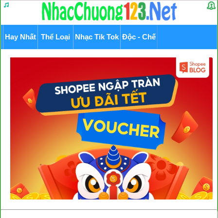
Hay Nhất
Thể Loại
Nhạc Tik Tok
Độc - Chế