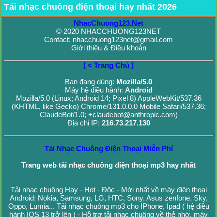
Tải nhạc chuông điện thoại hay nhất 2026
NhacChuong123.Net
© 2020 NHACCHUONG123NET
Contact: nhacchuong123net@gmail.com
Giới thiệu & Điều khoản
[ < Trang Chủ ]
Bạn đang dùng:
Mozilla/5.0
Máy hệ điều hành:
Android
Mozilla/5.0 (Linux; Android 14; Pixel 8) AppleWebKit/537.36
(KHTML, like Gecko) Chrome/131.0.0.0 Mobile Safari/537.36;
ClaudeBot/1.0; +claudebot@anthropic.com)
Địa chỉ IP:
216.73.217.130
Tải Nhạc Chuông Điện Thoại Miễn Phí
Trang web tải nhạc chuông điện thoại mp3 hay nhất
Tải nhạc chuông Hay - Hot - Độc - Mới nhất về máy điện thoại
Android: Nokia, Samsung, LG, HTC, Sony, Asus zenfone, Sky,
Oppo, Lumia... Tải nhạc chuông mp3 cho IPhone, Ipad ( hệ điều
hành IOS 13 trở lên ) - Hỗ trợ tải nhạc chuông về thẻ nhớ, máy