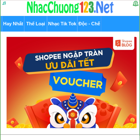
Hay Nhất
Thể Loại
Nhạc Tik Tok
Độc - Chế