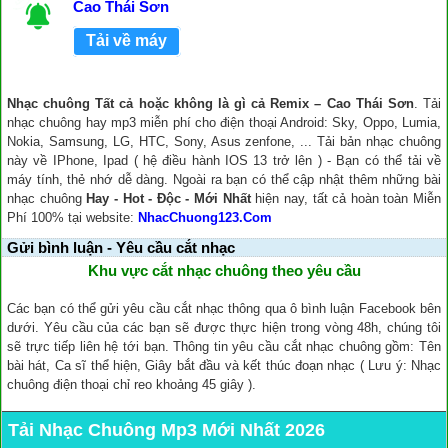
Cao Thái Sơn
Tải về máy
Nhạc chuông Tất cả hoặc không là gì cả Remix – Cao Thái Sơn
. Tải
nhạc chuông hay mp3 miễn phí cho điện thoại Android: Sky, Oppo, Lumia,
Nokia, Samsung, LG, HTC, Sony, Asus zenfone, ... Tải bản nhạc chuông
này về IPhone, Ipad ( hệ điều hành IOS 13 trở lên ) - Bạn có thể tải về
máy tính, thẻ nhớ dễ dàng. Ngoài ra bạn có thể cập nhật thêm những bài
nhạc chuông
Hay - Hot - Độc - Mới Nhất
hiện nay, tất cả hoàn toàn Miễn
Phí 100% tại website:
NhacChuong123.Com
Gửi bình luận - Yêu cầu cắt nhạc
Khu vực cắt nhạc chuông theo yêu cầu
Các bạn có thể gửi yêu cầu cắt nhạc thông qua ô bình luận Facebook bên
dưới. Yêu cầu của các bạn sẽ được thực hiện trong vòng 48h, chúng tôi
sẽ trực tiếp liên hệ tới bạn. Thông tin yêu cầu cắt nhạc chuông gồm: Tên
bài hát, Ca sĩ thể hiện, Giây bắt đầu và kết thúc đoạn nhạc ( Lưu ý: Nhạc
chuông điện thoại chỉ reo khoảng 45 giây ).
Tải Nhạc Chuông Mp3 Mới Nhất 2026