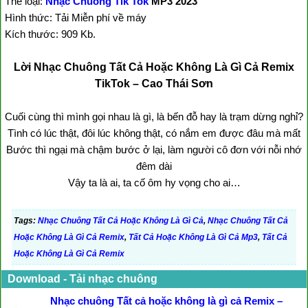
Thể loại:
Nhạc Chuông Tik Tok
MP3 2023
Hình thức: Tải Miễn phí về máy
Kích thước: 909 Kb.
Lời Nhạc Chuông Tất Cả Hoặc Không Là Gì Cả Remix
TikTok – Cao Thái Sơn
Cuối cùng thì mình gọi nhau là gì, là bến đỗ hay là trạm dừng nghỉ?
Tình có lúc thật, đôi lúc không thật, có nắm em được đâu mà mất
Bước thì ngại mà chậm bước ở lại, làm người cô đơn với nỗi nhớ
đêm dài
Vậy ta là ai, ta cố ôm hy vọng cho ai…
Tags:
Nhạc Chuông Tất Cả Hoặc Không Là Gì Cả
,
Nhạc Chuông Tất Cả
Hoặc Không Là Gì Cả Remix
,
Tất Cả Hoặc Không Là Gì Cả Mp3
,
Tất Cả
Hoặc Không Là Gì Cả Remix
Download - Tải nhạc chuông
Nhạc chuông Tất cả hoặc không là gì cả Remix –