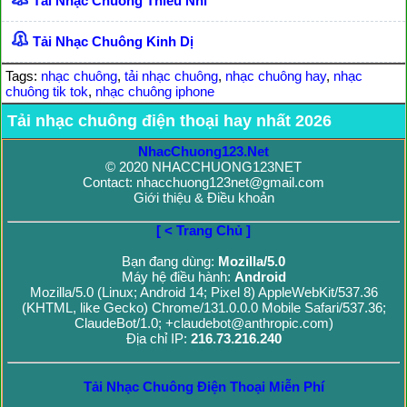
Tải Nhạc Chuông Thiếu Nhi
Tải Nhạc Chuông Kinh Dị
Tags:
nhạc chuông
,
tải nhạc chuông
,
nhạc chuông hay
,
nhạc
chuông tik tok
,
nhạc chuông iphone
Tải nhạc chuông điện thoại hay nhất 2026
NhacChuong123.Net
© 2020 NHACCHUONG123NET
Contact: nhacchuong123net@gmail.com
Giới thiệu & Điều khoản
[ < Trang Chủ ]
Bạn đang dùng:
Mozilla/5.0
Máy hệ điều hành:
Android
Mozilla/5.0 (Linux; Android 14; Pixel 8) AppleWebKit/537.36
(KHTML, like Gecko) Chrome/131.0.0.0 Mobile Safari/537.36;
ClaudeBot/1.0; +claudebot@anthropic.com)
Địa chỉ IP:
216.73.216.240
Tải Nhạc Chuông Điện Thoại Miễn Phí