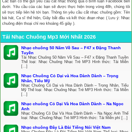
Các bạn có thể gửi yêu cầu cắt nhạc thông qua ô bình luận Facebook bên
dưới. Yêu cầu của các bạn sẽ được thực hiện trong vòng 48h, chúng tôi
sẽ trực tiếp liên hệ tới bạn. Thông tin yêu cầu cắt nhạc chuông gồm: Tên
bài hát, Ca sĩ thể hiện, Giây bắt đầu và kết thúc đoạn nhạc ( Lưu ý: Nhạc
chuông điện thoại chỉ reo khoảng 45 giây ).
Tải Nhạc Chuông Mp3 Mới Nhất 2026
Nhạc chuông 50 Năm Về Sau – F47 x Đặng Thanh
Tuyền
Tải Nhạc Chuông 50 Năm Về Sau – F47 x Đặng Thanh Tuyền
Thể loại: Nhạc Chuông Nhạc Trẻ MP3 Hình thức: Tải Miễn
[…]
Nhạc Chuông Cỏ Dại và Hoa Dành Dành – Trọng
Nhân, Tiểu Mỹ
Nhạc Chuông Cỏ Dại và Hoa Dành Dành – Trọng Nhân, Tiểu
Mỹ Thể loại: Nhạc Chuông Nhạc Trẻ MP3 Hình thức: Tải Miễn
[…]
Nhạc chuông Cỏ Dại Và Hoa Dành Dành – Na Ngọc
Anh
Nhạc Chuông Cỏ Dại Và Hoa Dành Dành – Na Ngọc Anh Thể
loại: Nhạc Chuông Nhạc Trẻ MP3 Hình thức: Tải Miễn phí […]
Nhạc chuông Đây Là Đài Tiếng Nói Việt Nam
Nhạc Chuông Đây Là Đài Tiếng Nói Việt Nam Thể loại: Nhạc