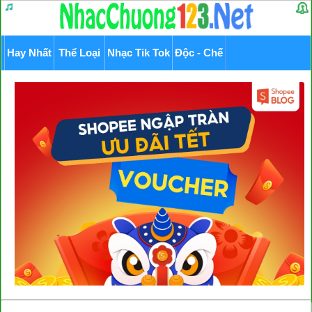
Hay Nhất
Thể Loại
Nhạc Tik Tok
Độc - Chế