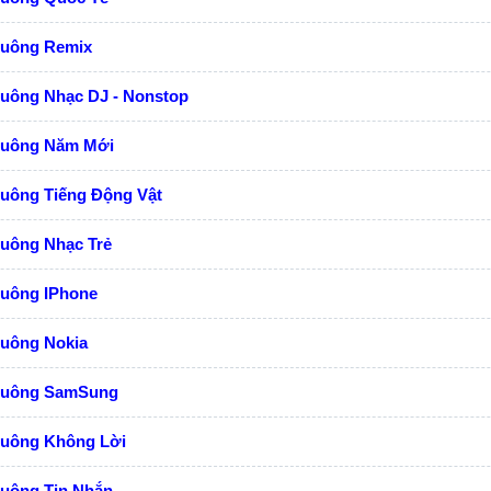
huông Remix
huông Nhạc DJ - Nonstop
huông Năm Mới
huông Tiếng Động Vật
huông Nhạc Trẻ
huông IPhone
huông Nokia
huông SamSung
huông Không Lời
huông Tin Nhắn