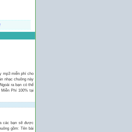
x
ay mp3 miễn phí cho
bản nhạc chuông này
 Ngoài ra bạn có thể
n Miễn Phí 100% tại
ủa các bạn sẽ được
chuông gồm: Tên bài