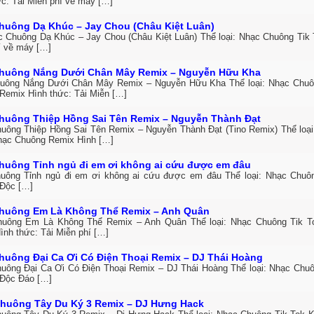
ức: Tải Miễn phí về máy […]
huông Dạ Khúc – Jay Chou (Châu Kiệt Luân)
c Chuông Dạ Khúc – Jay Chou (Châu Kiệt Luân) Thể loại: Nhạc Chuông Tik 
í về máy […]
huông Nắng Dưới Chân Mây Remix – Nguyễn Hữu Kha
uông Nắng Dưới Chân Mây Remix – Nguyễn Hữu Kha Thể loại: Nhạc Chuô
Remix Hình thức: Tải Miễn […]
huông Thiệp Hồng Sai Tên Remix – Nguyễn Thành Đạt
uông Thiệp Hồng Sai Tên Remix – Nguyễn Thành Đạt (Tino Remix) Thể loại
hạc Chuông Remix Hình […]
huông Tỉnh ngủ đi em ơi không ai cứu được em đâu
uông Tỉnh ngủ đi em ơi không ai cứu được em đâu Thể loại: Nhạc Chuô
Độc […]
huông Em Là Không Thể Remix – Anh Quân
uông Em Là Không Thể Remix – Anh Quân Thể loại: Nhạc Chuông Tik T
ình thức: Tải Miễn phí […]
huông Đại Ca Ơi Có Điện Thoại Remix – DJ Thái Hoàng
uông Đại Ca Ơi Có Điện Thoại Remix – DJ Thái Hoàng Thể loại: Nhạc Chuô
Độc Đáo […]
huông Tây Du Ký 3 Remix – DJ Hưng Hack