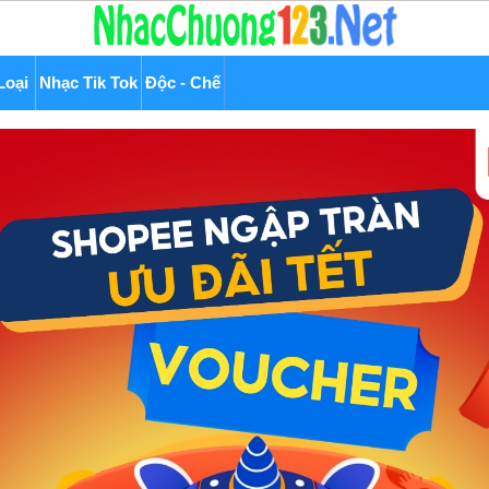
Loại
Nhạc Tik Tok
Độc - Chế