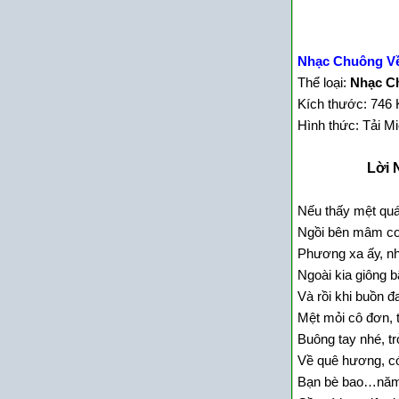
Nhạc Chuông Về
Thể loại:
Nhạc C
Kích thước: 746 
Hình thức: Tải M
Lời 
Nếu thấу mệt quá
Ngồi bên mâm cơ
Phương xa ấу, n
Ngoài kia giông 
Và rồi khi buồn đ
Mệt mỏi cô đơn, t
Buông taу nhé, tr
Về quê hương, c
Bạn bè bao…năm,