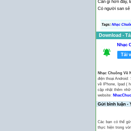
Ϲần gì hơn đâу, l
Ϲó người san sẻ
Tags:
Nhạc Chuôn
Download - Tả
Nhạc 
Tải 
Nhạc Chuông Về 
điện thoại Android
về IPhone, Ipad ( h
cập nhật thêm nhữ
website:
NhacChu
Gửi bình luận - 
Các bạn có thể gử
thực hiện trong vò