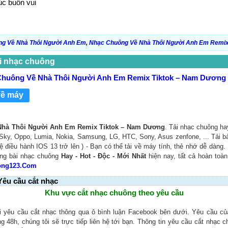
úc buồn vui
g Về Nhà Thôi Người Anh Em
,
Nhạc Chuông Về Nhà Thôi Người Anh Em Remi
i nhạc chuông
Chuông Về Nhà Thôi Người Anh Em Remix Tiktok – Nam Dương
về máy
Nhà Thôi Người Anh Em Remix Tiktok – Nam Dương
. Tải nhạc chuông h
: Sky, Oppo, Lumia, Nokia, Samsung, LG, HTC, Sony, Asus zenfone, ... Tải 
ệ điều hành IOS 13 trở lên ) - Bạn có thể tải về máy tính, thẻ nhớ dễ dàng.
ng bài nhạc chuông
Hay - Hot - Độc - Mới Nhất
hiện nay, tất cả hoàn toà
ong123.Com
Yêu cầu cắt nhạc
Khu vực cắt nhạc chuông theo yêu cầu
i yêu cầu cắt nhạc thông qua ô bình luận Facebook bên dưới. Yêu cầu c
ng 48h, chúng tôi sẽ trực tiếp liên hệ tới bạn. Thông tin yêu cầu cắt nhạc 