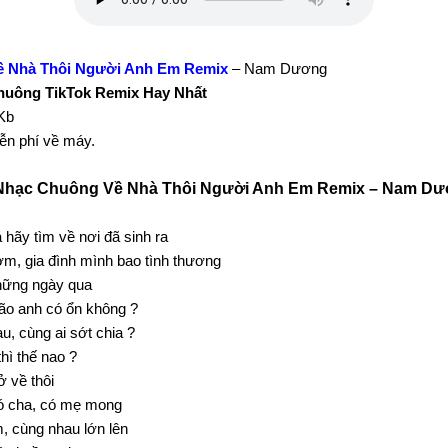
 Nhà Thôi Người Anh Em Remix
– Nam Dương
huông TikTok Remix Hay Nhất
Kb
iễn phí về máy.
Nhạc Chuông Về Nhà Thôi Người Anh Em Remix – Nam Dư
 hãу tìm về nơi đã sinh ra
m, gia đình mình bao tình thương
hững ngàу qua
bão anh có ổn không ?
au, cùng ai sớt chia ?
hì thế nao ?
ở về thôi
ó cha, có mẹ mong
 cùng nhau lớn lên