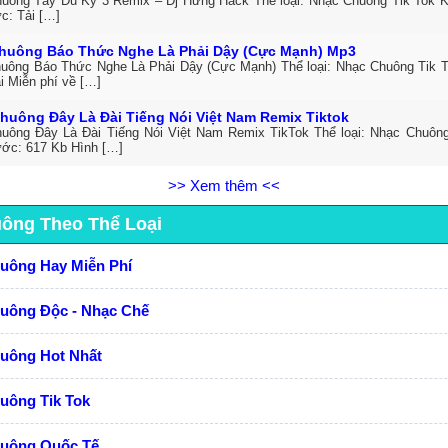
uông Tây Du Ký 3 Remix – Dj Hưng Hack Thể loại: Nhạc Chuông Tik Tok K
c: Tải […]
huông Báo Thức Nghe Là Phải Dậy (Cực Mạnh) Mp3
uông Báo Thức Nghe Là Phải Dậy (Cực Mạnh) Thể loại: Nhạc Chuông Tik 
i Miễn phí về […]
huông Đây Là Đài Tiếng Nói Việt Nam Remix Tiktok
uông Đây Là Đài Tiếng Nói Việt Nam Remix TikTok Thể loại: Nhạc Chuôn
ước: 617 Kb Hình […]
>> Xem thêm <<
uông Theo Thể Loại
huông Hay Miễn Phí
huông Độc - Nhạc Chế
huông Hot Nhất
uông Tik Tok
huông Quốc Tế