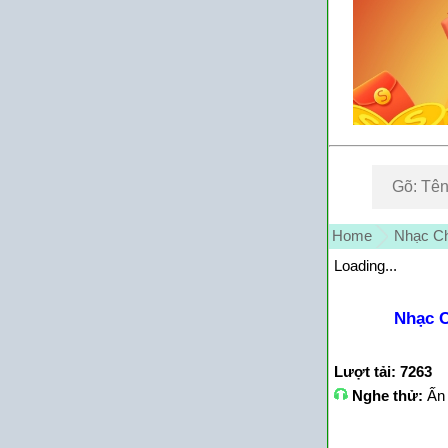
Home
Nhạc Ch
Loading...
Nhạc 
Lượt tải: 7263
Nghe thử:
Ấn 