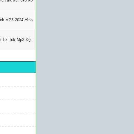
ích thước: 570 Kb
Tok MP3 2024 Hình
g Tik Tok Mp3 Độc