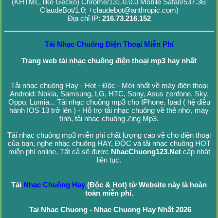
(KHTML, like Gecko) Chrome/131.0.0.0 Mobile Safari/537.36;
ClaudeBot/1.0; +claudebot@anthropic.com)
Địa chỉ IP:
216.73.216.152
Tải Nhạc Chuông Điện Thoại Miễn Phí
Trang web tải nhạc chuông điện thoại mp3 hay nhất
Tải nhạc chuông Hay - Hot - Độc - Mới nhất về máy điện thoại
Android: Nokia, Samsung, LG, HTC, Sony, Asus zenfone, Sky,
Oppo, Lumia... Tải nhạc chuông mp3 cho IPhone, Ipad ( hệ điều
hành IOS 13 trở lên ) - Hỗ trợ tải nhạc chuông về thẻ nhớ, máy
tính, tải nhạc chuông Zing Mp3.
Tải nhạc chuông mp3 miễn phí chất lượng cao về cho điện thoại
của bạn, nghe nhạc chuông HAY, ĐỘC và tải nhạc chuông HOT
miễn phí online. Tất cả sẽ được
NhacChuong123.Net
cập nhật
liên tục.
Tải
Nhạc Chuông Hay
(Độc & Hot) từ Website này là hoàn
toàn miễn phí.
Tai Nhac Chuong - Nhac Chuong Hay Nhất 2026