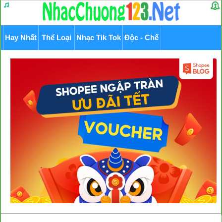
Hay Nhất
Thể Loại
Nhạc Tik Tok
Độc - Chế