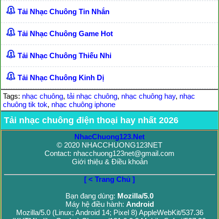
Tải Nhạc Chuông Tin Nhắn
Tải Nhạc Chuông Game Hot
Tải Nhạc Chuông Thiếu Nhi
Tải Nhạc Chuông Kinh Dị
Tags:
nhạc chuông
,
tải nhạc chuông
,
nhạc chuông hay
,
nhạc
chuông tik tok
,
nhạc chuông iphone
Tải nhạc chuông điện thoại hay nhất 2026
NhacChuong123.Net
© 2020 NHACCHUONG123NET
Contact: nhacchuong123net@gmail.com
Giới thiệu & Điều khoản
[ < Trang Chủ ]
Bạn đang dùng:
Mozilla/5.0
Máy hệ điều hành:
Android
Mozilla/5.0 (Linux; Android 14; Pixel 8) AppleWebKit/537.36