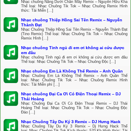
Nhạc chuông Nắng Dưới Chân Mây Remix – Nguyễn Hữu Kha
Thể loại: Nhạc Chuông Tik Tok – Nhạc Chuông Remix Hình
thức: Tải Miễn […]
Nhạc chuông Thiệp Hồng Sai Tên Remix – Nguyễn
Thành Đạt
Nhạc Chuông Thiệp Hồng Sai Tên Remix – Nguyễn Thành Đạt
(Tino Remix) Thể loại: Nhạc Chuông Tik Tok – Nhạc Chuông
Remix Hình […]
Nhạc chuông Tỉnh ngủ đi em ơi không ai cứu được
em đâu
Nhạc chuông Tỉnh ngủ đi em ơi không ai cứu được em đâu
Thể loại: Nhạc Chuông Tik Tok – Nhạc Chuông Độc […]
Nhạc chuông Em Là Không Thể Remix – Anh Quân
Nhạc Chuông Em Là Không Thể Remix – Anh Quân Thể
loại: Nhạc Chuông Tik Tok – Nhạc Chuông Remix Hình
thức: Tải Miễn phí […]
Nhạc chuông Đại Ca Ơi Có Điện Thoại Remix – DJ
Thái Hoàng
Nhạc Chuông Đại Ca Ơi Có Điện Thoại Remix – DJ Thái
Hoàng Thể loại: Nhạc Chuông Tik Tok – Nhạc Chuông Độc
Đáo […]
Nhạc Chuông Tây Du Ký 3 Remix – DJ Hưng Hack
Nhạc Chuông Tây Du Ký 3 Remix – Dj Hưng Hack Thể
loại: Nhạc Chuông Tik Tok Kích thước: 570 Kb Hình thức: Tải