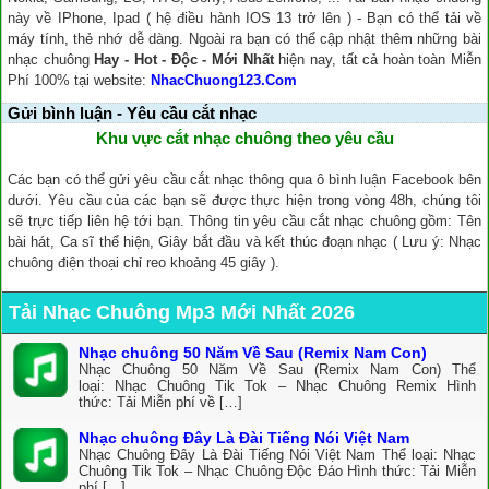
này về IPhone, Ipad ( hệ điều hành IOS 13 trở lên ) - Bạn có thể tải về
máy tính, thẻ nhớ dễ dàng. Ngoài ra bạn có thể cập nhật thêm những bài
nhạc chuông
Hay - Hot - Độc - Mới Nhất
hiện nay, tất cả hoàn toàn Miễn
Phí 100% tại website:
NhacChuong123.Com
Gửi bình luận - Yêu cầu cắt nhạc
Khu vực cắt nhạc chuông theo yêu cầu
Các bạn có thể gửi yêu cầu cắt nhạc thông qua ô bình luận Facebook bên
dưới. Yêu cầu của các bạn sẽ được thực hiện trong vòng 48h, chúng tôi
sẽ trực tiếp liên hệ tới bạn. Thông tin yêu cầu cắt nhạc chuông gồm: Tên
bài hát, Ca sĩ thể hiện, Giây bắt đầu và kết thúc đoạn nhạc ( Lưu ý: Nhạc
chuông điện thoại chỉ reo khoảng 45 giây ).
Tải Nhạc Chuông Mp3 Mới Nhất 2026
Nhạc chuông 50 Năm Về Sau (Remix Nam Con)
Nhạc Chuông 50 Năm Về Sau (Remix Nam Con) Thể
loại: Nhạc Chuông Tik Tok – Nhạc Chuông Remix Hình
thức: Tải Miễn phí về […]
Nhạc chuông Đây Là Đài Tiếng Nói Việt Nam
Nhạc Chuông Đây Là Đài Tiếng Nói Việt Nam Thể loại: Nhạc
Chuông Tik Tok – Nhạc Chuông Độc Đáo Hình thức: Tải Miễn
phí […]