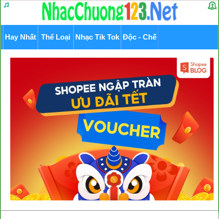
Hay Nhất
Thể Loại
Nhạc Tik Tok
Độc - Chế