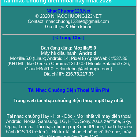
Tải nhạc chuông điện thoại hay nhất 2026
NhacChuong123.Net
© 2020 NHACCHUONG123NET
Contact: nhacchuong123net@gmail.com
Giới thiệu & Điều khoản
[ < Trang Chủ ]
Bạn đang dùng:
Mozilla/5.0
Máy hệ điều hành:
Android
Mozilla/5.0 (Linux; Android 14; Pixel 8) AppleWebKit/537.36
(KHTML, like Gecko) Chrome/131.0.0.0 Mobile Safari/537.36;
ClaudeBot/1.0; +claudebot@anthropic.com)
Địa chỉ IP:
216.73.217.33
Tải Nhạc Chuông Điện Thoại Miễn Phí
Trang web tải nhạc chuông điện thoại mp3 hay nhất
Tải nhạc chuông Hay - Hot - Độc - Mới nhất về máy điện thoại
Android: Nokia, Samsung, LG, HTC, Sony, Asus zenfone, Sky,
Oppo, Lumia... Tải nhạc chuông mp3 cho IPhone, Ipad ( hệ điều
hành IOS 13 trở lên ) - Hỗ trợ tải nhạc chuông về thẻ nhớ, máy
tính, tải nhạc chuông Zing Mp3.