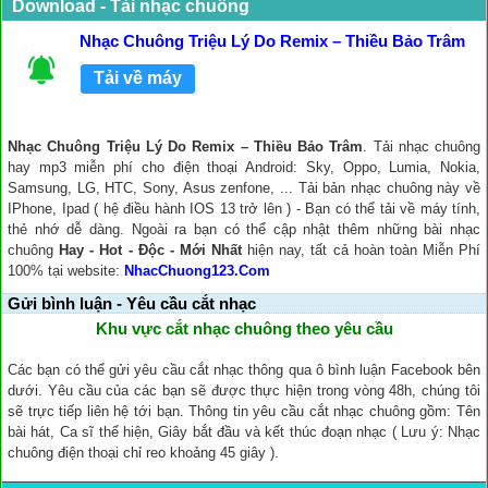
Download - Tải nhạc chuông
Nhạc Chuông Triệu Lý Do Remix – Thiều Bảo Trâm
Tải về máy
Nhạc Chuông Triệu Lý Do Remix – Thiều Bảo Trâm
. Tải nhạc chuông
hay mp3 miễn phí cho điện thoại Android: Sky, Oppo, Lumia, Nokia,
Samsung, LG, HTC, Sony, Asus zenfone, ... Tải bản nhạc chuông này về
IPhone, Ipad ( hệ điều hành IOS 13 trở lên ) - Bạn có thể tải về máy tính,
thẻ nhớ dễ dàng. Ngoài ra bạn có thể cập nhật thêm những bài nhạc
chuông
Hay - Hot - Độc - Mới Nhất
hiện nay, tất cả hoàn toàn Miễn Phí
100% tại website:
NhacChuong123.Com
Gửi bình luận - Yêu cầu cắt nhạc
Khu vực cắt nhạc chuông theo yêu cầu
Các bạn có thể gửi yêu cầu cắt nhạc thông qua ô bình luận Facebook bên
dưới. Yêu cầu của các bạn sẽ được thực hiện trong vòng 48h, chúng tôi
sẽ trực tiếp liên hệ tới bạn. Thông tin yêu cầu cắt nhạc chuông gồm: Tên
bài hát, Ca sĩ thể hiện, Giây bắt đầu và kết thúc đoạn nhạc ( Lưu ý: Nhạc
chuông điện thoại chỉ reo khoảng 45 giây ).