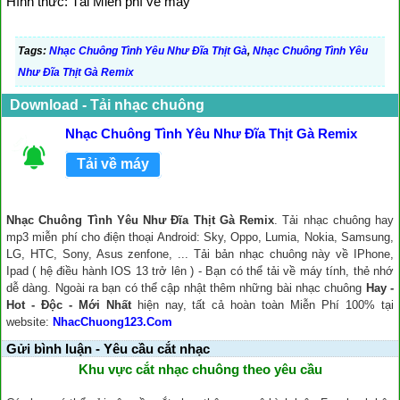
Hình thức: Tải Miễn phí về máy
Tags:
Nhạc Chuông Tình Yêu Như Đĩa Thịt Gà
,
Nhạc Chuông Tình Yêu
Như Đĩa Thịt Gà Remix
Download - Tải nhạc chuông
Nhạc Chuông Tình Yêu Như Đĩa Thịt Gà Remix
Tải về máy
Nhạc Chuông Tình Yêu Như Đĩa Thịt Gà Remix
. Tải nhạc chuông hay
mp3 miễn phí cho điện thoại Android: Sky, Oppo, Lumia, Nokia, Samsung,
LG, HTC, Sony, Asus zenfone, ... Tải bản nhạc chuông này về IPhone,
Ipad ( hệ điều hành IOS 13 trở lên ) - Bạn có thể tải về máy tính, thẻ nhớ
dễ dàng. Ngoài ra bạn có thể cập nhật thêm những bài nhạc chuông
Hay -
Hot - Độc - Mới Nhất
hiện nay, tất cả hoàn toàn Miễn Phí 100% tại
website:
NhacChuong123.Com
Gửi bình luận - Yêu cầu cắt nhạc
Khu vực cắt nhạc chuông theo yêu cầu