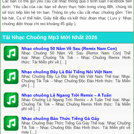
Các bạn có thể gửi yêu cầu cắt nhạc thông qua ô bình luận Facebook bên
dưới. Yêu cầu của các bạn sẽ được thực hiện trong vòng 48h, chúng tôi
sẽ trực tiếp liên hệ tới bạn. Thông tin yêu cầu cắt nhạc chuông gồm: Tên
bài hát, Ca sĩ thể hiện, Giây bắt đầu và kết thúc đoạn nhạc ( Lưu ý: Nhạc
chuông điện thoại chỉ reo khoảng 45 giây ).
Tải Nhạc Chuông Mp3 Mới Nhất 2026
Nhạc chuông 50 Năm Về Sau (Remix Nam Con)
Nhạc Chuông 50 Năm Về Sau (Remix Nam Con) Thể
loại: Nhạc Chuông Tik Tok – Nhạc Chuông Remix Hình
thức: Tải Miễn phí về […]
Nhạc chuông Đây Là Đài Tiếng Nói Việt Nam
Nhạc Chuông Đây Là Đài Tiếng Nói Việt Nam Thể loại: Nhạc
Chuông Tik Tok – Nhạc Chuông Độc Đáo Hình thức: Tải Miễn
phí […]
Nhạc chuông Lệ Ngang Trời Remix – A Tuân
Nhạc Chuông Lệ Ngang Trời Remix – A Tuân Thể loại: Nhạc
Chuông Tik Tok – Nhạc Chuông Remix Hình thức: Tải Miễn
phí về […]
Nhạc chuông Báo Thức Tiếng Gà Gáy
Nhạc Chuông Báo Thức Tiếng Gà Gáy Thể loại: Nhạc Chuông
Tik Tok – Nhạc Chuông Độc Đáo Hình thức: Tải Miễn phí về
máy […]