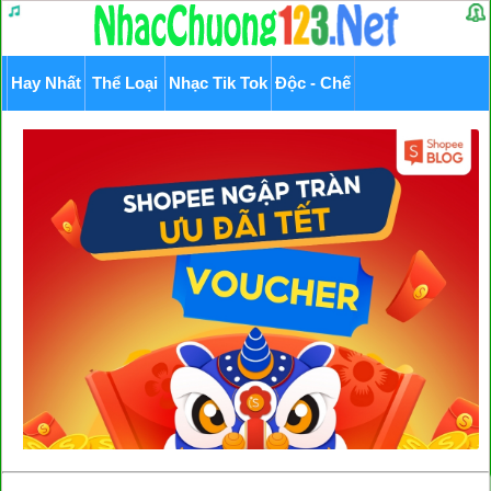
Hay Nhất
Thể Loại
Nhạc Tik Tok
Độc - Chế