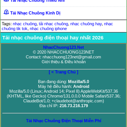
Tải Nhạc Chuông Thiếu Nhi
Tải Nhạc Chuông Kinh Dị
Tags:
nhạc chuông
,
tải nhạc chuông
,
nhạc chuông hay
,
nhạc
chuông tik tok
,
nhạc chuông iphone
Tải nhạc chuông điện thoại hay nhất 2026
NhacChuong123.Net
© 2020 NHACCHUONG123NET
Contact: nhacchuong123net@gmail.com
Giới thiệu & Điều khoản
[ < Trang Chủ ]
Bạn đang dùng:
Mozilla/5.0
Máy hệ điều hành:
Android
Mozilla/5.0 (Linux; Android 14; Pixel 8) AppleWebKit/537.36
(KHTML, like Gecko) Chrome/131.0.0.0 Mobile Safari/537.36;
ClaudeBot/1.0; +claudebot@anthropic.com)
Địa chỉ IP:
216.73.216.179
Tải Nhạc Chuông Điện Thoại Miễn Phí