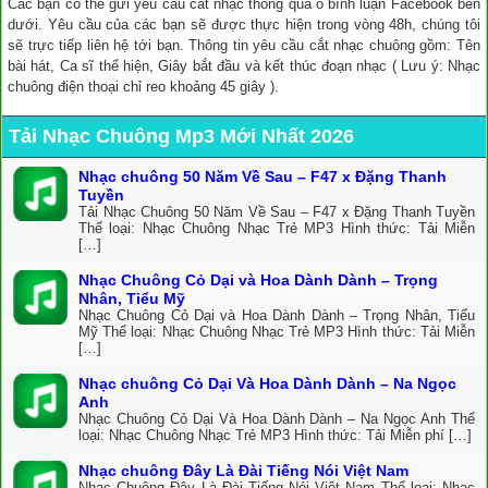
Các bạn có thể gửi yêu cầu cắt nhạc thông qua ô bình luận Facebook bên
dưới. Yêu cầu của các bạn sẽ được thực hiện trong vòng 48h, chúng tôi
sẽ trực tiếp liên hệ tới bạn. Thông tin yêu cầu cắt nhạc chuông gồm: Tên
bài hát, Ca sĩ thể hiện, Giây bắt đầu và kết thúc đoạn nhạc ( Lưu ý: Nhạc
chuông điện thoại chỉ reo khoảng 45 giây ).
Tải Nhạc Chuông Mp3 Mới Nhất 2026
Nhạc chuông 50 Năm Về Sau – F47 x Đặng Thanh
Tuyền
Tải Nhạc Chuông 50 Năm Về Sau – F47 x Đặng Thanh Tuyền
Thể loại: Nhạc Chuông Nhạc Trẻ MP3 Hình thức: Tải Miễn
[…]
Nhạc Chuông Cỏ Dại và Hoa Dành Dành – Trọng
Nhân, Tiểu Mỹ
Nhạc Chuông Cỏ Dại và Hoa Dành Dành – Trọng Nhân, Tiểu
Mỹ Thể loại: Nhạc Chuông Nhạc Trẻ MP3 Hình thức: Tải Miễn
[…]
Nhạc chuông Cỏ Dại Và Hoa Dành Dành – Na Ngọc
Anh
Nhạc Chuông Cỏ Dại Và Hoa Dành Dành – Na Ngọc Anh Thể
loại: Nhạc Chuông Nhạc Trẻ MP3 Hình thức: Tải Miễn phí […]
Nhạc chuông Đây Là Đài Tiếng Nói Việt Nam
Nhạc Chuông Đây Là Đài Tiếng Nói Việt Nam Thể loại: Nhạc