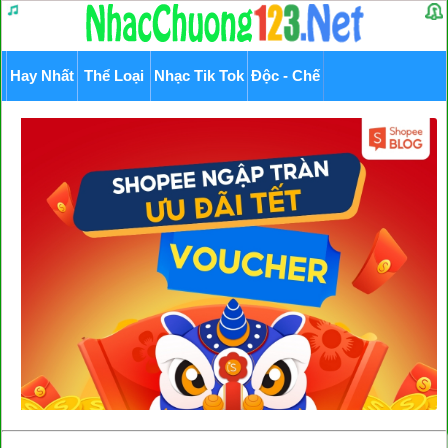
Hay Nhất
Thể Loại
Nhạc Tik Tok
Độc - Chế