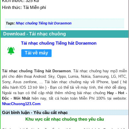
Kích thước: 325 Kb
Hình thức: Tải Miễn phí
Tags:
Nhạc chuông Tiếng hát Doraemon
Download - Tải nhạc chuông
Tải nhạc chuông Tiếng hát Doraemon
Tải về máy
Tải nhạc chuông Tiếng hát Doraemon
. Tải nhạc chuông hay mp3 miễn
phí cho điện thoại Android: Sky, Oppo, Lumia, Nokia, Samsung, LG, HTC,
Sony, Asus zenfone, ... Tải bản nhạc chuông này về IPhone, Ipad ( hệ
điều hành IOS 13 trở lên ) - Bạn có thể tải về máy tính, thẻ nhớ dễ dàng.
Ngoài ra bạn có thể cập nhật thêm những bài nhạc chuông
Hay - Hot -
Độc - Mới Nhất
hiện nay, tất cả hoàn toàn Miễn Phí 100% tại website:
NhacChuong123.Com
Gửi bình luận - Yêu cầu cắt nhạc
Khu vực cắt nhạc chuông theo yêu cầu