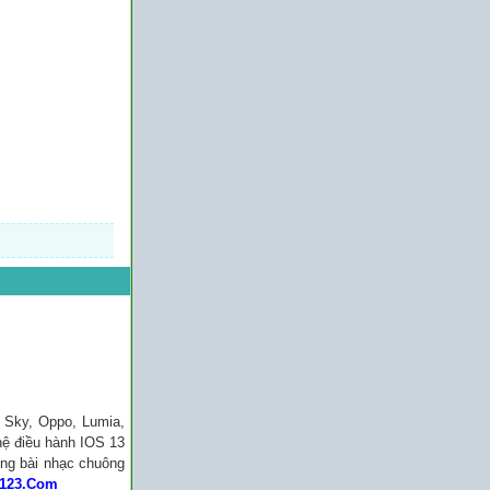
: Sky, Oppo, Lumia,
hệ điều hành IOS 13
ững bài nhạc chuông
123.Com