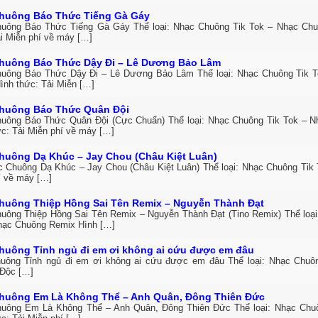
huông Báo Thức Tiếng Gà Gáy
uông Báo Thức Tiếng Gà Gáy Thể loại: Nhạc Chuông Tik Tok – Nhạc Ch
ải Miễn phí về máy […]
huông Báo Thức Dậy Đi – Lê Dương Bảo Lâm
uông Báo Thức Dậy Đi – Lê Dương Bảo Lâm Thể loại: Nhạc Chuông Tik 
ình thức: Tải Miễn […]
huông Báo Thức Quân Đội
uông Báo Thức Quân Đội (Cực Chuẩn) Thể loại: Nhạc Chuông Tik Tok – 
ức: Tải Miễn phí về máy […]
huông Dạ Khúc – Jay Chou (Châu Kiệt Luân)
c Chuông Dạ Khúc – Jay Chou (Châu Kiệt Luân) Thể loại: Nhạc Chuông Tik 
í về máy […]
huông Thiệp Hồng Sai Tên Remix – Nguyễn Thành Đạt
uông Thiệp Hồng Sai Tên Remix – Nguyễn Thành Đạt (Tino Remix) Thể loại
hạc Chuông Remix Hình […]
huông Tỉnh ngủ đi em ơi không ai cứu được em đâu
uông Tỉnh ngủ đi em ơi không ai cứu được em đâu Thể loại: Nhạc Chuô
Độc […]
huông Em Là Không Thể – Anh Quân, Đông Thiên Đức
uông Em Là Không Thể – Anh Quân, Đông Thiên Đức Thể loại: Nhạc Ch