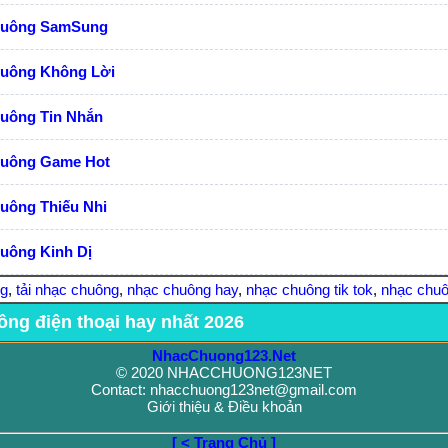
huông SamSung
huông Không Lời
huông Tin Nhắn
huông Game Hot
uông Thiếu Nhi
uông Kinh Dị
ng
,
tải nhạc chuông
,
nhạc chuông hay
,
nhạc chuông tik tok
,
nhạc chuô
ông điện thoại hay nhất 2026
NhacChuong123.Net
© 2020 NHACCHUONG123NET
Contact: nhacchuong123net@gmail.com
Giới thiệu & Điều khoản
[ < Trang Chủ ]