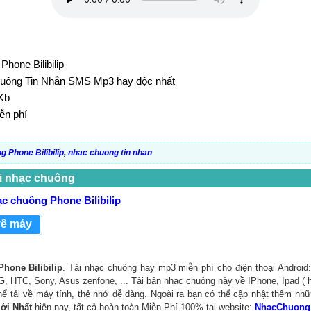
Phone Bilibilip
chuông Tin Nhắn SMS Mp3 hay độc nhất
Kb
ễn phí
 Phone Bilibilip
,
nhac chuong tin nhan
i nhạc chuông
ạc chuông Phone Bilibilip
về máy
hone Bilibilip
. Tải nhạc chuông hay mp3 miễn phí cho điện thoại Android
, HTC, Sony, Asus zenfone, ... Tải bản nhạc chuông này về IPhone, Ipad ( 
 thể tải về máy tính, thẻ nhớ dễ dàng. Ngoài ra bạn có thể cập nhật thêm nh
Mới Nhất
hiện nay, tất cả hoàn toàn Miễn Phí 100% tại website:
NhacChuong