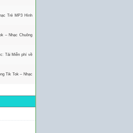
Nhạc Trẻ MP3 Hình
ok – Nhạc Chuông
: Tải Miễn phí về
ng Tik Tok – Nhạc