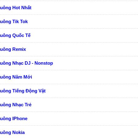
huông Hot Nhất
uông Tik Tok
huông Quốc Tế
huông Remix
huông Nhạc DJ - Nonstop
huông Năm Mới
huông Tiếng Động Vật
huông Nhạc Trẻ
huông IPhone
huông Nokia