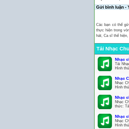
Gửi bình luận - 
Các bạn có thể gử
thực hiện trong vò
hát, Ca sĩ thể hiện
Tải Nhạc Ch
Nhạc c
Tải Nhạ
Hình th
Nhạc C
Nhạc Ch
Hình th
Nhạc c
Nhạc Ch
thức: Tả
Nhạc c
Nhạc Ch
Hình thứ