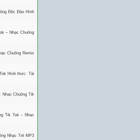
uông Độc Đáo Hình
Tok – Nhạc Chuông
Nhạc Chuông Remix
Tok Hình thức: Tải
: Nhạc Chuông Tik
ng Tik Tok – Nhạc
uông Nhạc Trẻ MP3