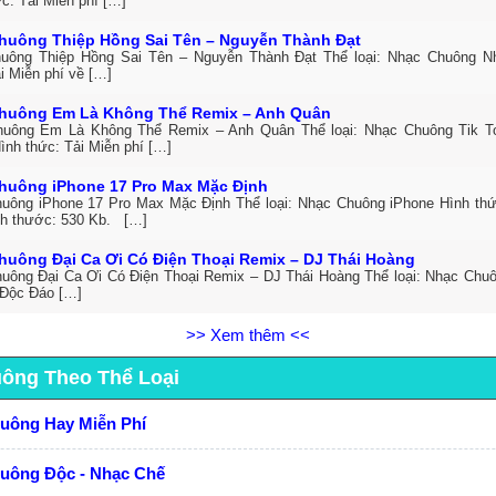
c: Tải Miễn phí […]
huông Thiệp Hồng Sai Tên – Nguyễn Thành Đạt
uông Thiệp Hồng Sai Tên – Nguyễn Thành Đạt Thể loại: Nhạc Chuông 
i Miễn phí về […]
huông Em Là Không Thể Remix – Anh Quân
uông Em Là Không Thể Remix – Anh Quân Thể loại: Nhạc Chuông Tik T
ình thức: Tải Miễn phí […]
huông iPhone 17 Pro Max Mặc Định
uông iPhone 17 Pro Max Mặc Định Thể loại: Nhạc Chuông iPhone Hình thức
h thước: 530 Kb. […]
huông Đại Ca Ơi Có Điện Thoại Remix – DJ Thái Hoàng
uông Đại Ca Ơi Có Điện Thoại Remix – DJ Thái Hoàng Thể loại: Nhạc Chuô
Độc Đáo […]
>> Xem thêm <<
uông Theo Thể Loại
huông Hay Miễn Phí
huông Độc - Nhạc Chế