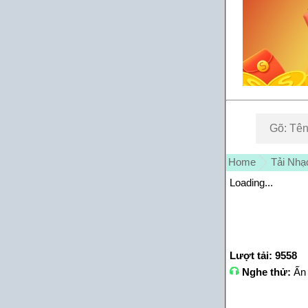
Home
Tải Nhạ
Loading...
Lượt tải: 9558
Nghe thử:
Ấn 