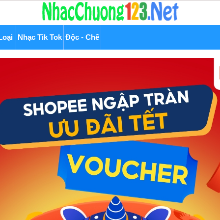
Loại
Nhạc Tik Tok
Độc - Chế