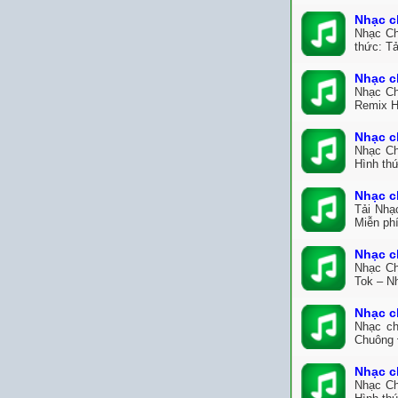
Nhạc c
Nhạc Ch
thức: T
Nhạc c
Nhạc Ch
Remix H
Nhạc c
Nhạc Ch
Hình th
Nhạc c
Tải Nhạ
Miễn ph
Nhạc c
Nhạc Ch
Tok – N
Nhạc c
Nhạc ch
Chuông 
Nhạc c
Nhạc Ch