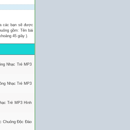
ủa các bạn sẽ được
chuông gồm: Tên bài
khoảng 45 giây ).
uông Nhạc Trẻ MP3
uông Nhạc Trẻ MP3
Nhạc Trẻ MP3 Hình
ạc Chuông Độc Đáo