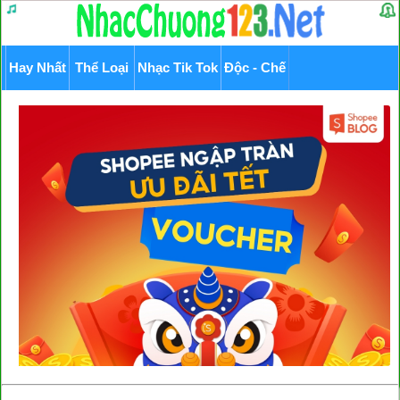
Hay Nhất
Thể Loại
Nhạc Tik Tok
Độc - Chế