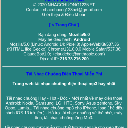
© 2020 NHACCHUONG123NET
Contact: nhacchuong123net@gmail.com
Giới thiệu & Điều khoản
[ < Trang Chủ ]
Bạn đang dùng:
Mozilla/5.0
Máy hệ điều hành:
Android
Mozilla/5.0 (Linux; Android 14; Pixel 8) AppleWebKit/537.36
(KHTML, like Gecko) Chrome/131.0.0.0 Mobile Safari/537.36;
ClaudeBot/1.0; +claudebot@anthropic.com)
Địa chỉ IP:
216.73.216.200
Tải Nhạc Chuông Điện Thoại Miễn Phí
Trang web tải nhạc chuông điện thoại mp3 hay nhất
Tải nhạc chuông Hay - Hot - Độc - Mới nhất về máy điện thoại
Android: Nokia, Samsung, LG, HTC, Sony, Asus zenfone, Sky,
Oppo, Lumia... Tải nhạc chuông mp3 cho IPhone, Ipad ( hệ điều
hành IOS 13 trở lên ) - Hỗ trợ tải nhạc chuông về thẻ nhớ, máy
tính, tải nhạc chuông Zing Mp3.
Tải nhạc chuông mp3 miễn phí chất lượng cao về cho điện thoại