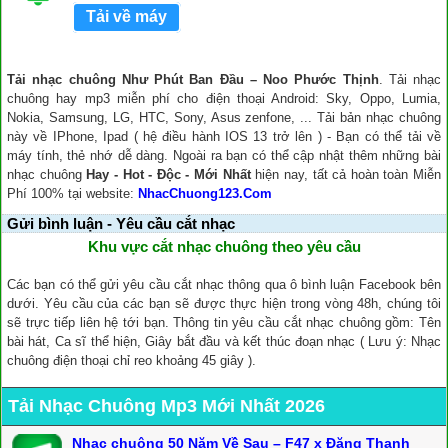
Tải về máy
Tải nhạc chuông Như Phút Ban Đầu – Noo Phước Thịnh
. Tải nhạc
chuông hay mp3 miễn phí cho điện thoại Android: Sky, Oppo, Lumia,
Nokia, Samsung, LG, HTC, Sony, Asus zenfone, ... Tải bản nhạc chuông
này về IPhone, Ipad ( hệ điều hành IOS 13 trở lên ) - Bạn có thể tải về
máy tính, thẻ nhớ dễ dàng. Ngoài ra bạn có thể cập nhật thêm những bài
nhạc chuông
Hay - Hot - Độc - Mới Nhất
hiện nay, tất cả hoàn toàn Miễn
Phí 100% tại website:
NhacChuong123.Com
Gửi bình luận - Yêu cầu cắt nhạc
Khu vực cắt nhạc chuông theo yêu cầu
Các bạn có thể gửi yêu cầu cắt nhạc thông qua ô bình luận Facebook bên
dưới. Yêu cầu của các bạn sẽ được thực hiện trong vòng 48h, chúng tôi
sẽ trực tiếp liên hệ tới bạn. Thông tin yêu cầu cắt nhạc chuông gồm: Tên
bài hát, Ca sĩ thể hiện, Giây bắt đầu và kết thúc đoạn nhạc ( Lưu ý: Nhạc
chuông điện thoại chỉ reo khoảng 45 giây ).
Tải Nhạc Chuông Mp3 Mới Nhất 2026
Nhạc chuông 50 Năm Về Sau – F47 x Đặng Thanh