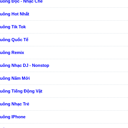
huông Độc - Nhạc Chế
huông Hot Nhất
uông Tik Tok
huông Quốc Tế
huông Remix
huông Nhạc DJ - Nonstop
huông Năm Mới
huông Tiếng Động Vật
huông Nhạc Trẻ
huông IPhone