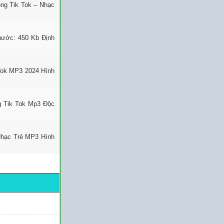
ng Tik Tok – Nhạc
thước: 450 Kb Định
Tok MP3 2024 Hình
g Tik Tok Mp3 Độc
Nhạc Trẻ MP3 Hình