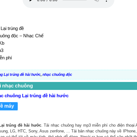
Lại trúng đề
huông độc – Nhạc Chế
Kb
p3
ễn phí
g Lại trúng đề hài hước
,
nhạc chuông độc
i nhạc chuông
ạc chuông Lại trúng đề hài hước
về máy
Lại trúng đề hài hước
. Tải nhạc chuông hay mp3 miễn phí cho điện thoại 
ung, LG, HTC, Sony, Asus zenfone, ... Tải bản nhạc chuông này về IPhone, 
 Bạn có thể tải về máy tính, thẻ nhớ dễ dàng. Ngoài ra bạn có thể cập nhật 