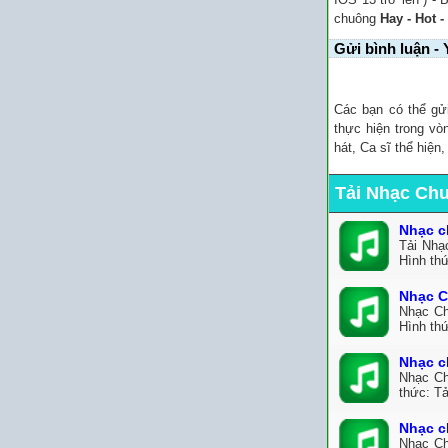
chuông
Hay - Hot -
Gửi bình luận - 
Các bạn có thể gử
thực hiện trong vò
hát, Ca sĩ thể hiện
Tải Nhạc Ch
Nhạc c
Tải Nhạ
Hình th
Nhạc C
Nhạc Ch
Hình th
Nhạc c
Nhạc Ch
thức: Tả
Nhạc c
Nhạc Ch