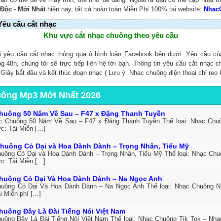
 Độc - Mới Nhất
hiện nay, tất cả hoàn toàn Miễn Phí 100% tại website:
Nhac
Yêu cầu cắt nhạc
Khu vực cắt nhạc chuông theo yêu cầu
i yêu cầu cắt nhạc thông qua ô bình luận Facebook bên dưới. Yêu cầu c
ng 48h, chúng tôi sẽ trực tiếp liên hệ tới bạn. Thông tin yêu cầu cắt nhạc 
, Giây bắt đầu và kết thúc đoạn nhạc ( Lưu ý: Nhạc chuông điện thoại chỉ reo 
uông Mp3 Mới Nhất 2026
huông 50 Năm Về Sau – F47 x Đặng Thanh Tuyền
c Chuông 50 Năm Về Sau – F47 x Đặng Thanh Tuyền Thể loại: Nhạc Ch
ức: Tải Miễn […]
huông Cỏ Dại và Hoa Dành Dành – Trọng Nhân, Tiểu Mỹ
uông Cỏ Dại và Hoa Dành Dành – Trọng Nhân, Tiểu Mỹ Thể loại: Nhạc Ch
ức: Tải Miễn […]
huông Cỏ Dại Và Hoa Dành Dành – Na Ngọc Anh
uông Cỏ Dại Và Hoa Dành Dành – Na Ngọc Anh Thể loại: Nhạc Chuông 
i Miễn phí […]
huông Đây Là Đài Tiếng Nói Việt Nam
uông Đây Là Đài Tiếng Nói Việt Nam Thể loại: Nhạc Chuông Tik Tok – Nh