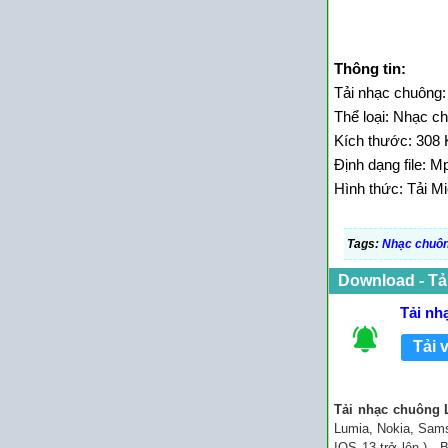
Thông tin:
Tải nhạc chuông: 
Thể loại: Nhạc c
Kích thước: 308 
Định dạng file: M
Hình thức: Tải Mi
Tags:
Nhạc chuôn
Download - Tả
Tải nh
Tải 
Tải nhạc chuông 
Lumia, Nokia, Sams
IOS 13 trở lên ) -