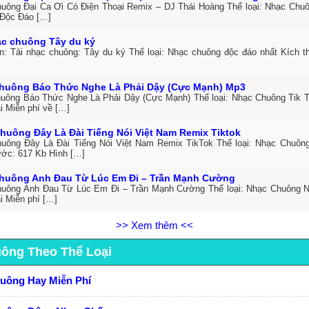
uông Đại Ca Ơi Có Điện Thoại Remix – DJ Thái Hoàng Thể loại: Nhạc Chuô
Độc Đáo […]
ạc chuông Tây du ký
in: Tải nhạc chuông: Tây du ký Thể loại: Nhạc chuông độc đáo nhất Kích 
huông Báo Thức Nghe Là Phải Dậy (Cực Mạnh) Mp3
uông Báo Thức Nghe Là Phải Dậy (Cực Mạnh) Thể loại: Nhạc Chuông Tik 
i Miễn phí về […]
huông Đây Là Đài Tiếng Nói Việt Nam Remix Tiktok
uông Đây Là Đài Tiếng Nói Việt Nam Remix TikTok Thể loại: Nhạc Chuôn
ước: 617 Kb Hình […]
huông Anh Đau Từ Lúc Em Đi – Trần Mạnh Cường
uông Anh Đau Từ Lúc Em Đi – Trần Mạnh Cường Thể loại: Nhạc Chuông 
i Miễn phí […]
>> Xem thêm <<
uông Theo Thể Loại
huông Hay Miễn Phí