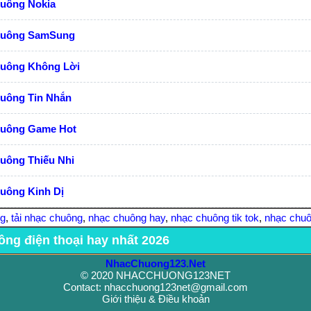
huông Nokia
huông SamSung
huông Không Lời
huông Tin Nhắn
huông Game Hot
uông Thiếu Nhi
uông Kinh Dị
ng
,
tải nhạc chuông
,
nhạc chuông hay
,
nhạc chuông tik tok
,
nhạc chuô
ông điện thoại hay nhất 2026
NhacChuong123.Net
© 2020 NHACCHUONG123NET
Contact: nhacchuong123net@gmail.com
Giới thiệu & Điều khoản