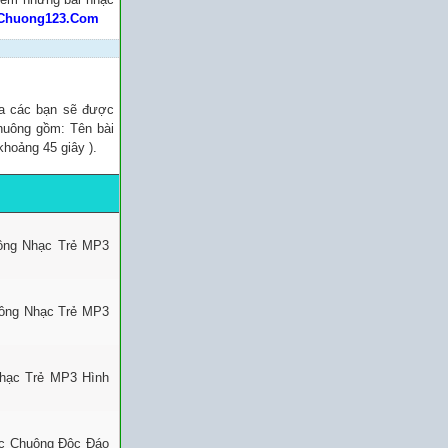
Chuong123.Com
ủa các bạn sẽ được
chuông gồm: Tên bài
khoảng 45 giây ).
uông Nhạc Trẻ MP3
uông Nhạc Trẻ MP3
Nhạc Trẻ MP3 Hình
ạc Chuông Độc Đáo