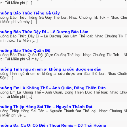
c: Tải Miễn phí […]
huông Báo Thức Tiếng Gà Gáy
uông Báo Thức Tiếng Gà Gáy Thể loại: Nhạc Chuông Tik Tok – Nhạc Ch
ải Miễn phí về máy […]
huông Báo Thức Dậy Đi – Lê Dương Bảo Lâm
uông Báo Thức Dậy Đi – Lê Dương Bảo Lâm Thể loại: Nhạc Chuông Tik 
ình thức: Tải Miễn […]
huông Báo Thức Quân Đội
uông Báo Thức Quân Đội (Cực Chuẩn) Thể loại: Nhạc Chuông Tik Tok – 
ức: Tải Miễn phí về máy […]
huông Tỉnh ngủ đi em ơi không ai cứu được em đâu
uông Tỉnh ngủ đi em ơi không ai cứu được em đâu Thể loại: Nhạc Chuô
Độc […]
huông Em Là Không Thể – Anh Quân, Đông Thiên Đức
uông Em Là Không Thể – Anh Quân, Đông Thiên Đức Thể loại: Nhạc Ch
c: Tải Miễn phí […]
huông Thiệp Hồng Sai Tên – Nguyễn Thành Đạt
uông Thiệp Hồng Sai Tên – Nguyễn Thành Đạt Thể loại: Nhạc Chuông 
i Miễn phí về […]
huông Đại Ca Ơi Có Điện Thoại Remix – DJ Thái Hoàng