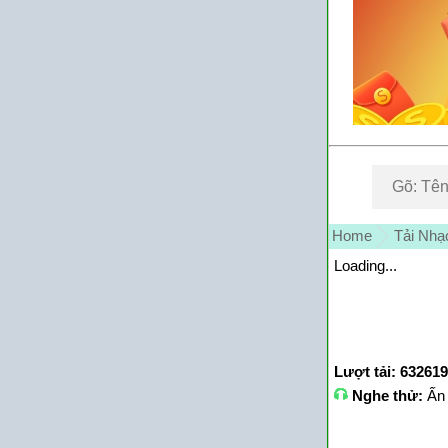
Home
Tải Nhạ
Loading...
Lượt tải: 632619
Nghe thử:
Ấn 