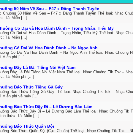
huông 50 Năm Về Sau – F47 x Đặng Thanh Tuyền
c Chuông 50 Năm Về Sau – F47 x Đặng Thanh Tuyền Thể loại: Nhạc Ch
ức: Tải Miễn […]
huông Cỏ Dại và Hoa Dành Dành – Trọng Nhân, Tiểu Mỹ
uông Cỏ Dại và Hoa Dành Dành – Trọng Nhân, Tiểu Mỹ Thể loại: Nhạc Ch
ức: Tải Miễn […]
huông Cỏ Dại Và Hoa Dành Dành – Na Ngọc Anh
uông Cỏ Dại Và Hoa Dành Dành – Na Ngọc Anh Thể loại: Nhạc Chuông 
i Miễn phí […]
huông Đây Là Đài Tiếng Nói Việt Nam
uông Đây Là Đài Tiếng Nói Việt Nam Thể loại: Nhạc Chuông Tik Tok – Nh
c: Tải Miễn phí […]
huông Báo Thức Tiếng Gà Gáy
uông Báo Thức Tiếng Gà Gáy Thể loại: Nhạc Chuông Tik Tok – Nhạc Ch
ải Miễn phí về máy […]
huông Báo Thức Dậy Đi – Lê Dương Bảo Lâm
uông Báo Thức Dậy Đi – Lê Dương Bảo Lâm Thể loại: Nhạc Chuông Tik 
ình thức: Tải Miễn […]
huông Báo Thức Quân Đội
uông Báo Thức Quân Đội (Cực Chuẩn) Thể loại: Nhạc Chuông Tik Tok – 