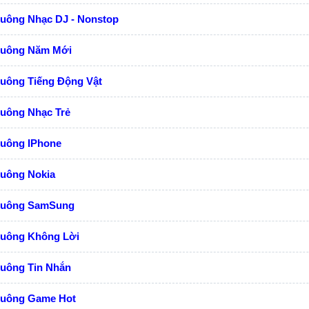
huông Nhạc DJ - Nonstop
huông Năm Mới
huông Tiếng Động Vật
huông Nhạc Trẻ
huông IPhone
huông Nokia
huông SamSung
huông Không Lời
huông Tin Nhắn
huông Game Hot