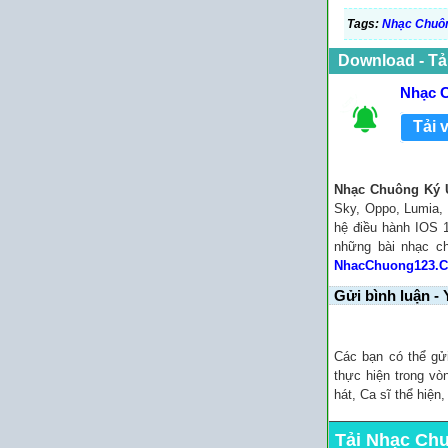
Tags:
Nhạc Chuô
Download - Tả
Nhạc C
Tải 
Nhạc Chuông Ký 
Sky, Oppo, Lumia, 
hệ điều hành IOS 1
những bài nhạc 
NhacChuong123.
Gửi bình luận - 
Các bạn có thể gử
thực hiện trong vò
hát, Ca sĩ thể hiện
Tải Nhạc Ch