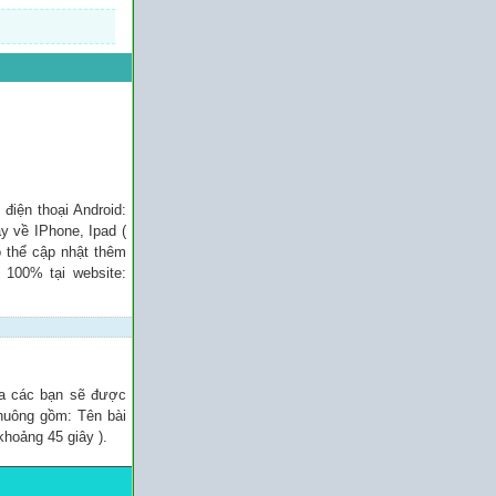
điện thoại Android:
y về IPhone, Ipad (
ó thể cập nhật thêm
 100% tại website:
ủa các bạn sẽ được
chuông gồm: Tên bài
khoảng 45 giây ).