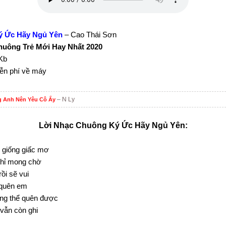
ý Ức Hãy Ngủ Yên
– Cao Thái Sơn
uông Trẻ Mới Hay Nhất 2020
Kb
iễn phí về máy
– N Ly
 Anh Nên Yêu Cô Ấy
Lời Nhạc Chuông Ký Ức Hãy Ngủ Yên:
 giống giấc mơ
chỉ mong chờ
ồi sẽ vui
 quên em
ông thể quên được
 vẫn còn ghi