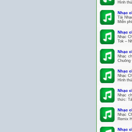
Hình th
Nhạc c
Tải Nhạ
Miễn ph
Nhạc c
Nhạc Ch
Tok – N
Nhạc c
Nhạc ch
Chuông 
Nhạc c
Nhạc Ch
Hình thứ
Nhạc c
Nhạc ch
thức: Tả
Nhạc c
Nhạc Ch
Remix H
Nhạc c