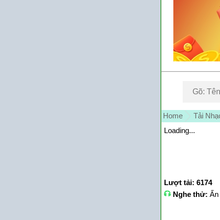
Home
Tải Nhạ
Loading...
Lượt tải: 6174
Nghe thử:
Ấn 