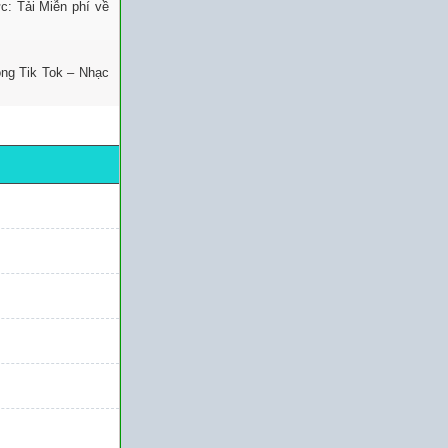
: Tải Miễn phí về
ng Tik Tok – Nhạc