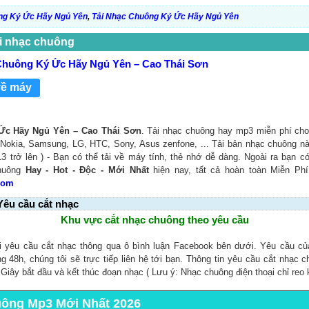
ng Ký Ức Hãy Ngủ Yên
,
Tải Nhạc Chuông Ký Ức Hãy Ngủ Yên
i nhạc chuông
huông Ký Ức Hãy Ngủ Yên – Cao Thái Sơn
về máy
Ức Hãy Ngủ Yên – Cao Thái Sơn
. Tải nhạc chuông hay mp3 miễn phí cho 
Nokia, Samsung, LG, HTC, Sony, Asus zenfone, ... Tải bản nhạc chuông nà
3 trở lên ) - Bạn có thể tải về máy tính, thẻ nhớ dễ dàng. Ngoài ra bạn c
chuông
Hay - Hot - Độc - Mới Nhất
hiện nay, tất cả hoàn toàn Miễn Phí
Com
Yêu cầu cắt nhạc
Khu vực cắt nhạc chuông theo yêu cầu
i yêu cầu cắt nhạc thông qua ô bình luận Facebook bên dưới. Yêu cầu c
ng 48h, chúng tôi sẽ trực tiếp liên hệ tới bạn. Thông tin yêu cầu cắt nhạc 
, Giây bắt đầu và kết thúc đoạn nhạc ( Lưu ý: Nhạc chuông điện thoại chỉ reo 
uông Mp3 Mới Nhất 2026