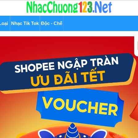
Loại
Nhạc Tik Tok
Độc - Chế