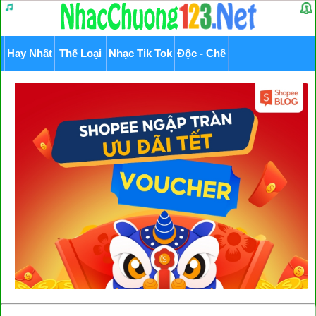
Hay Nhất
Thể Loại
Nhạc Tik Tok
Độc - Chế