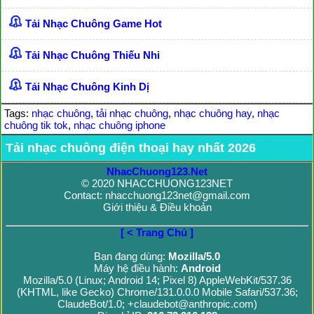
Tải Nhạc Chuông Game Hot
Tải Nhạc Chuông Thiếu Nhi
Tải Nhạc Chuông Kinh Dị
Tags:
nhạc chuông
,
tải nhạc chuông
,
nhạc chuông hay
,
nhạc
chuông tik tok
,
nhạc chuông iphone
Tải nhạc chuông điện thoại hay nhất 2026
NhacChuong123.Net
© 2020 NHACCHUONG123NET
Contact: nhacchuong123net@gmail.com
Giới thiệu & Điều khoản
[ < Trang Chủ ]
Bạn đang dùng:
Mozilla/5.0
Máy hệ điều hành:
Android
Mozilla/5.0 (Linux; Android 14; Pixel 8) AppleWebKit/537.36
(KHTML, like Gecko) Chrome/131.0.0.0 Mobile Safari/537.36;
ClaudeBot/1.0; +claudebot@anthropic.com)