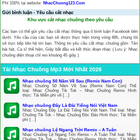
Phí 100% tại website:
NhacChuong123.Com
Gửi bình luận - Yêu cầu cắt nhạc
Khu vực cắt nhạc chuông theo yêu cầu
Các bạn có thể gửi yêu cầu cắt nhạc thông qua ô bình luận Facebook bên
dưới. Yêu cầu của các bạn sẽ được thực hiện trong vòng 48h, chúng tôi
sẽ trực tiếp liên hệ tới bạn. Thông tin yêu cầu cắt nhạc chuông gồm: Tên
bài hát, Ca sĩ thể hiện, Giây bắt đầu và kết thúc đoạn nhạc ( Lưu ý: Nhạc
chuông điện thoại chỉ reo khoảng 45 giây ).
Tải Nhạc Chuông Mp3 Mới Nhất 2026
Nhạc chuông 50 Năm Về Sau (Remix Nam Con)
Nhạc Chuông 50 Năm Về Sau (Remix Nam Con) Thể
loại: Nhạc Chuông Tik Tok – Nhạc Chuông Remix Hình
thức: Tải Miễn phí về […]
Nhạc chuông Đây Là Đài Tiếng Nói Việt Nam
Nhạc Chuông Đây Là Đài Tiếng Nói Việt Nam Thể loại: Nhạc
Chuông Tik Tok – Nhạc Chuông Độc Đáo Hình thức: Tải Miễn
phí […]
Nhạc chuông Lệ Ngang Trời Remix – A Tuân
Nhạc Chuông Lệ Ngang Trời Remix – A Tuân Thể loại: Nhạc
Chuông Tik Tok – Nhạc Chuông Remix Hình thức: Tải Miễn