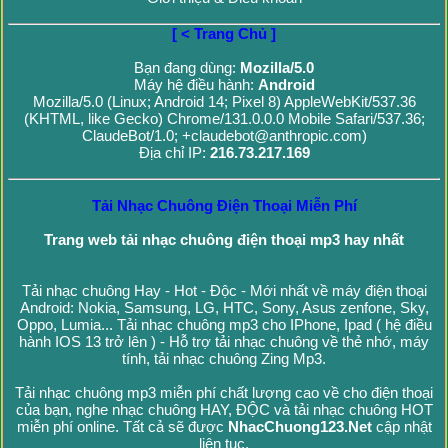
[ < Trang Chủ ]
Bạn đang dùng:
Mozilla/5.0
Máy hệ điều hành:
Android
Mozilla/5.0 (Linux; Android 14; Pixel 8) AppleWebKit/537.36
(KHTML, like Gecko) Chrome/131.0.0.0 Mobile Safari/537.36;
ClaudeBot/1.0; +claudebot@anthropic.com)
Địa chỉ IP:
216.73.217.169
Tải Nhạc Chuông Điện Thoại Miễn Phí
Trang web tải nhạc chuông điện thoại mp3 hay nhất
Tải nhạc chuông Hay - Hot - Độc - Mới nhất về máy điện thoại
Android: Nokia, Samsung, LG, HTC, Sony, Asus zenfone, Sky,
Oppo, Lumia... Tải nhạc chuông mp3 cho IPhone, Ipad ( hệ điều
hành IOS 13 trở lên ) - Hỗ trợ tải nhạc chuông về thẻ nhớ, máy
tính, tải nhạc chuông Zing Mp3.
Tải nhạc chuông mp3 miễn phí chất lượng cao về cho điện thoại
của bạn, nghe nhạc chuông HAY, ĐỘC và tải nhạc chuông HOT
miễn phí online. Tất cả sẽ được
NhacChuong123.Net
cập nhật
liên tục.