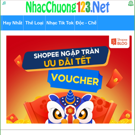
Hay Nhất
Thể Loại
Nhạc Tik Tok
Độc - Chế