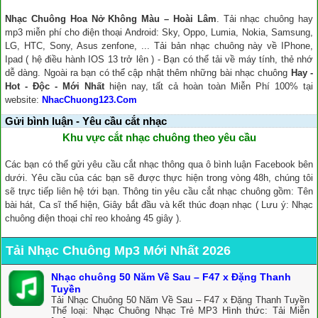
Nhạc Chuông Hoa Nở Không Màu – Hoài Lâm
. Tải nhạc chuông hay
mp3 miễn phí cho điện thoại Android: Sky, Oppo, Lumia, Nokia, Samsung,
LG, HTC, Sony, Asus zenfone, ... Tải bản nhạc chuông này về IPhone,
Ipad ( hệ điều hành IOS 13 trở lên ) - Bạn có thể tải về máy tính, thẻ nhớ
dễ dàng. Ngoài ra bạn có thể cập nhật thêm những bài nhạc chuông
Hay -
Hot - Độc - Mới Nhất
hiện nay, tất cả hoàn toàn Miễn Phí 100% tại
website:
NhacChuong123.Com
Gửi bình luận - Yêu cầu cắt nhạc
Khu vực cắt nhạc chuông theo yêu cầu
Các bạn có thể gửi yêu cầu cắt nhạc thông qua ô bình luận Facebook bên
dưới. Yêu cầu của các bạn sẽ được thực hiện trong vòng 48h, chúng tôi
sẽ trực tiếp liên hệ tới bạn. Thông tin yêu cầu cắt nhạc chuông gồm: Tên
bài hát, Ca sĩ thể hiện, Giây bắt đầu và kết thúc đoạn nhạc ( Lưu ý: Nhạc
chuông điện thoại chỉ reo khoảng 45 giây ).
Tải Nhạc Chuông Mp3 Mới Nhất 2026
Nhạc chuông 50 Năm Về Sau – F47 x Đặng Thanh
Tuyền
Tải Nhạc Chuông 50 Năm Về Sau – F47 x Đặng Thanh Tuyền
Thể loại: Nhạc Chuông Nhạc Trẻ MP3 Hình thức: Tải Miễn