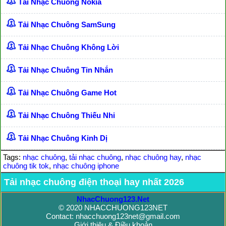
Tải Nhạc Chuông Nokia
Tải Nhạc Chuông SamSung
Tải Nhạc Chuông Không Lời
Tải Nhạc Chuông Tin Nhắn
Tải Nhạc Chuông Game Hot
Tải Nhạc Chuông Thiếu Nhi
Tải Nhạc Chuông Kinh Dị
Tags:
nhạc chuông
,
tải nhạc chuông
,
nhạc chuông hay
,
nhạc
chuông tik tok
,
nhạc chuông iphone
Tải nhạc chuông điện thoại hay nhất 2026
NhacChuong123.Net
© 2020 NHACCHUONG123NET
Contact: nhacchuong123net@gmail.com
Giới thiệu & Điều khoản