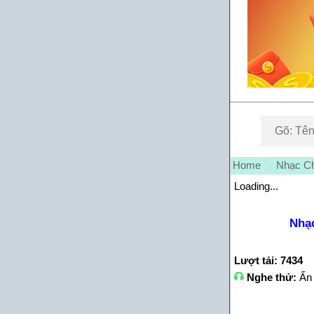
Home
Nhạc Ch
Loading...
Nhạc
Lượt tải: 7434
Nghe thử:
Ấn 