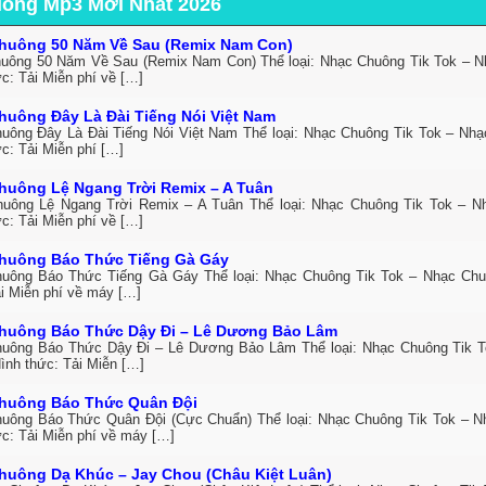
uông Mp3 Mới Nhất 2026
huông 50 Năm Về Sau (Remix Nam Con)
uông 50 Năm Về Sau (Remix Nam Con) Thể loại: Nhạc Chuông Tik Tok – 
c: Tải Miễn phí về […]
huông Đây Là Đài Tiếng Nói Việt Nam
uông Đây Là Đài Tiếng Nói Việt Nam Thể loại: Nhạc Chuông Tik Tok – Nh
c: Tải Miễn phí […]
huông Lệ Ngang Trời Remix – A Tuân
uông Lệ Ngang Trời Remix – A Tuân Thể loại: Nhạc Chuông Tik Tok – 
c: Tải Miễn phí về […]
huông Báo Thức Tiếng Gà Gáy
uông Báo Thức Tiếng Gà Gáy Thể loại: Nhạc Chuông Tik Tok – Nhạc Ch
ải Miễn phí về máy […]
huông Báo Thức Dậy Đi – Lê Dương Bảo Lâm
uông Báo Thức Dậy Đi – Lê Dương Bảo Lâm Thể loại: Nhạc Chuông Tik 
ình thức: Tải Miễn […]
huông Báo Thức Quân Đội
uông Báo Thức Quân Đội (Cực Chuẩn) Thể loại: Nhạc Chuông Tik Tok – 
ức: Tải Miễn phí về máy […]
huông Dạ Khúc – Jay Chou (Châu Kiệt Luân)