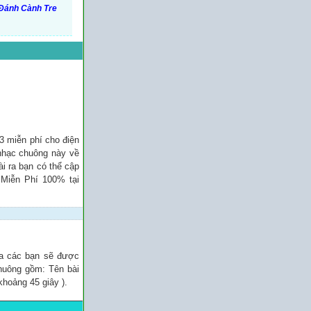
Đánh Cành Tre
3 miễn phí cho điện
 nhạc chuông này về
ài ra bạn có thể cập
 Miễn Phí 100% tại
ủa các bạn sẽ được
chuông gồm: Tên bài
khoảng 45 giây ).