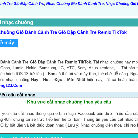
ành Tre Gió Đập Cành Tre
,
Nhạc Chuông Gió Đánh Cành Tre
,
Nhạc Chuông Gió 
i nhạc chuông
huông Gió Đánh Cành Tre Gió Đập Cành Tre Remix TikTok
về máy
Đánh Cành Tre Gió Đập Cành Tre Remix TikTok
. Tải nhạc chuông hay mp
, Oppo, Lumia, Nokia, Samsung, LG, HTC, Sony, Asus zenfone, ... Tải bản
iều hành IOS 13 trở lên ) - Bạn có thể tải về máy tính, thẻ nhớ dễ dàng. Ngo
bài nhạc chuông
Hay - Hot - Độc - Mới Nhất
hiện nay, tất cả hoàn toàn
ong123.Com
Yêu cầu cắt nhạc
Khu vực cắt nhạc chuông theo yêu cầu
i yêu cầu cắt nhạc thông qua ô bình luận Facebook bên dưới. Yêu cầu c
ng 48h, chúng tôi sẽ trực tiếp liên hệ tới bạn. Thông tin yêu cầu cắt nhạc 
, Giây bắt đầu và kết thúc đoạn nhạc ( Lưu ý: Nhạc chuông điện thoại chỉ reo 