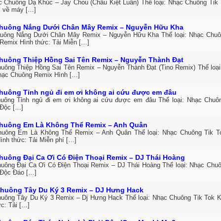
c Chuông Dạ Khúc – Jay Chou (Châu Kiệt Luân) Thể loại: Nhạc Chuông Tik 
í về máy […]
huông Nắng Dưới Chân Mây Remix – Nguyễn Hữu Kha
uông Nắng Dưới Chân Mây Remix – Nguyễn Hữu Kha Thể loại: Nhạc Chuô
Remix Hình thức: Tải Miễn […]
huông Thiệp Hồng Sai Tên Remix – Nguyễn Thành Đạt
uông Thiệp Hồng Sai Tên Remix – Nguyễn Thành Đạt (Tino Remix) Thể loại
hạc Chuông Remix Hình […]
huông Tỉnh ngủ đi em ơi không ai cứu được em đâu
uông Tỉnh ngủ đi em ơi không ai cứu được em đâu Thể loại: Nhạc Chuô
Độc […]
huông Em Là Không Thể Remix – Anh Quân
uông Em Là Không Thể Remix – Anh Quân Thể loại: Nhạc Chuông Tik T
ình thức: Tải Miễn phí […]
huông Đại Ca Ơi Có Điện Thoại Remix – DJ Thái Hoàng
uông Đại Ca Ơi Có Điện Thoại Remix – DJ Thái Hoàng Thể loại: Nhạc Chuô
Độc Đáo […]
huông Tây Du Ký 3 Remix – DJ Hưng Hack
uông Tây Du Ký 3 Remix – Dj Hưng Hack Thể loại: Nhạc Chuông Tik Tok K
c: Tải […]