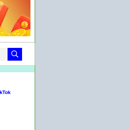
ikTok