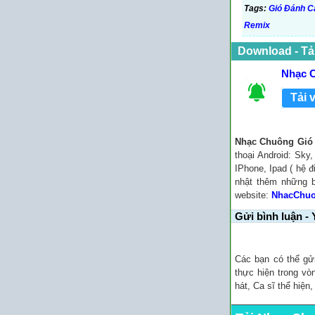
Tags:
Gió Đánh C
Remix
Download - Tả
Nhạc C
Tải 
Nhạc Chuông Gió 
thoại Android: Sky
IPhone, Ipad ( hệ đ
nhật thêm những 
website:
NhacChu
Gửi bình luận - 
Các bạn có thể gử
thực hiện trong vò
hát, Ca sĩ thể hiện