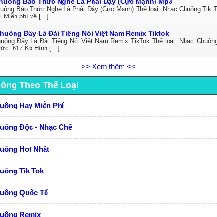
huông Báo Thức Nghe Là Phải Dậy (Cực Mạnh) Mp3
uông Báo Thức Nghe Là Phải Dậy (Cực Mạnh) Thể loại: Nhạc Chuông Tik 
i Miễn phí về […]
huông Đây Là Đài Tiếng Nói Việt Nam Remix Tiktok
uông Đây Là Đài Tiếng Nói Việt Nam Remix TikTok Thể loại: Nhạc Chuôn
ước: 617 Kb Hình […]
>> Xem thêm <<
uông Theo Thể Loại
huông Hay Miễn Phí
huông Độc - Nhạc Chế
huông Hot Nhất
uông Tik Tok
huông Quốc Tế
huông Remix