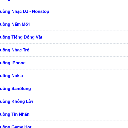
huông Nhạc DJ - Nonstop
huông Năm Mới
huông Tiếng Động Vật
huông Nhạc Trẻ
huông IPhone
huông Nokia
huông SamSung
huông Không Lời
huông Tin Nhắn
huông Game Hot