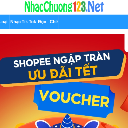
Loại
Nhạc Tik Tok
Độc - Chế