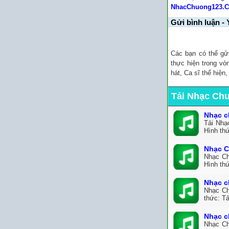
NhacChuong123.
Gửi bình luận - 
Các bạn có thể gử
thực hiện trong vò
hát, Ca sĩ thể hiện
Tải Nhạc Ch
Nhạc c
Tải Nhạ
Hình th
Nhạc C
Nhạc Ch
Hình th
Nhạc c
Nhạc Ch
thức: Tả
Nhạc c
Nhạc Ch