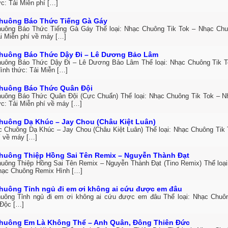
c: Tải Miễn phí […]
huông Báo Thức Tiếng Gà Gáy
uông Báo Thức Tiếng Gà Gáy Thể loại: Nhạc Chuông Tik Tok – Nhạc Ch
ải Miễn phí về máy […]
huông Báo Thức Dậy Đi – Lê Dương Bảo Lâm
uông Báo Thức Dậy Đi – Lê Dương Bảo Lâm Thể loại: Nhạc Chuông Tik 
ình thức: Tải Miễn […]
huông Báo Thức Quân Đội
uông Báo Thức Quân Đội (Cực Chuẩn) Thể loại: Nhạc Chuông Tik Tok – 
ức: Tải Miễn phí về máy […]
huông Dạ Khúc – Jay Chou (Châu Kiệt Luân)
c Chuông Dạ Khúc – Jay Chou (Châu Kiệt Luân) Thể loại: Nhạc Chuông Tik 
í về máy […]
huông Thiệp Hồng Sai Tên Remix – Nguyễn Thành Đạt
uông Thiệp Hồng Sai Tên Remix – Nguyễn Thành Đạt (Tino Remix) Thể loại
hạc Chuông Remix Hình […]
huông Tỉnh ngủ đi em ơi không ai cứu được em đâu
uông Tỉnh ngủ đi em ơi không ai cứu được em đâu Thể loại: Nhạc Chuô
Độc […]
huông Em Là Không Thể – Anh Quân, Đông Thiên Đức