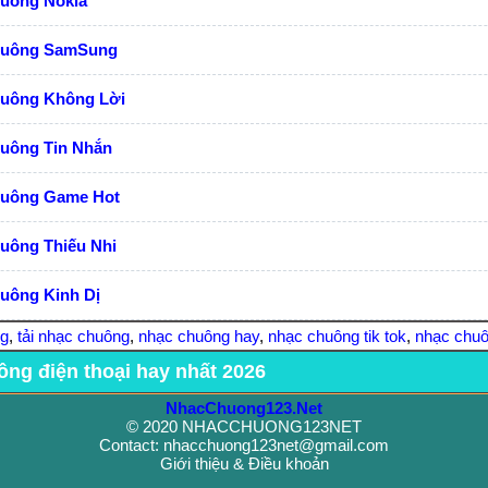
huông Nokia
huông SamSung
huông Không Lời
huông Tin Nhắn
huông Game Hot
uông Thiếu Nhi
uông Kinh Dị
ng
,
tải nhạc chuông
,
nhạc chuông hay
,
nhạc chuông tik tok
,
nhạc chuô
ông điện thoại hay nhất 2026
NhacChuong123.Net
© 2020 NHACCHUONG123NET
Contact: nhacchuong123net@gmail.com
Giới thiệu & Điều khoản