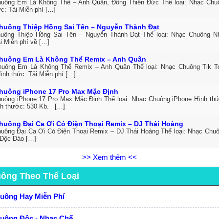
uông Em Là Không Thể – Anh Quân, Đông Thiên Đức Thể loại: Nhạc Ch
c: Tải Miễn phí […]
huông Thiệp Hồng Sai Tên – Nguyễn Thành Đạt
uông Thiệp Hồng Sai Tên – Nguyễn Thành Đạt Thể loại: Nhạc Chuông 
i Miễn phí về […]
huông Em Là Không Thể Remix – Anh Quân
uông Em Là Không Thể Remix – Anh Quân Thể loại: Nhạc Chuông Tik T
ình thức: Tải Miễn phí […]
huông iPhone 17 Pro Max Mặc Định
uông iPhone 17 Pro Max Mặc Định Thể loại: Nhạc Chuông iPhone Hình thức
h thước: 530 Kb. […]
huông Đại Ca Ơi Có Điện Thoại Remix – DJ Thái Hoàng
uông Đại Ca Ơi Có Điện Thoại Remix – DJ Thái Hoàng Thể loại: Nhạc Chuô
Độc Đáo […]
>> Xem thêm <<
uông Theo Thể Loại
huông Hay Miễn Phí
huông Độc - Nhạc Chế