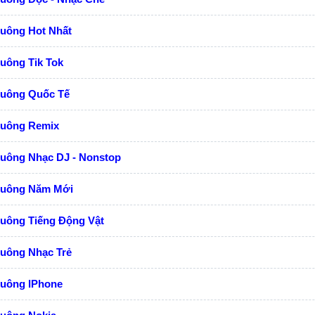
huông Hot Nhất
uông Tik Tok
huông Quốc Tế
huông Remix
huông Nhạc DJ - Nonstop
huông Năm Mới
huông Tiếng Động Vật
huông Nhạc Trẻ
huông IPhone