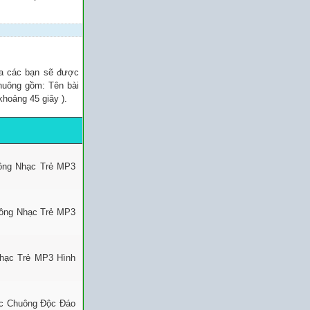
ủa các bạn sẽ được
chuông gồm: Tên bài
khoảng 45 giây ).
uông Nhạc Trẻ MP3
uông Nhạc Trẻ MP3
Nhạc Trẻ MP3 Hình
ạc Chuông Độc Đáo