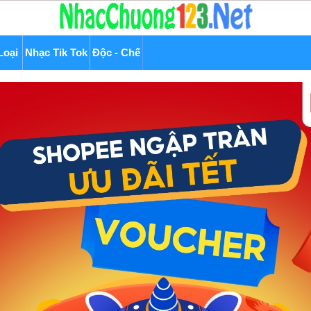
Loại
Nhạc Tik Tok
Độc - Chế