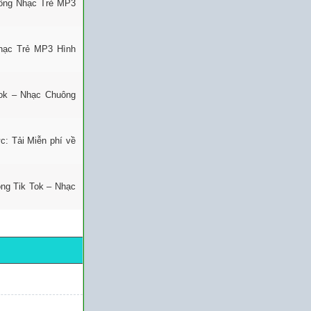
uông Nhạc Trẻ MP3
Nhạc Trẻ MP3 Hình
ok – Nhạc Chuông
: Tải Miễn phí về
ng Tik Tok – Nhạc