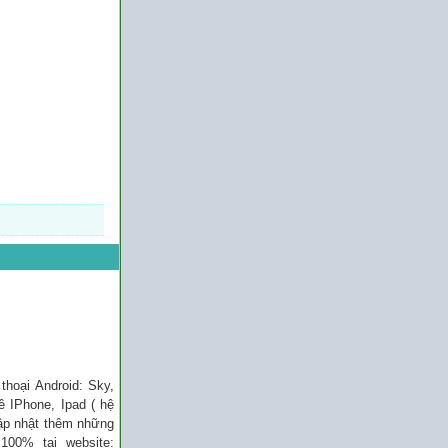
thoại Android: Sky,
 IPhone, Ipad ( hệ
 cập nhật thêm những
100% tại website: