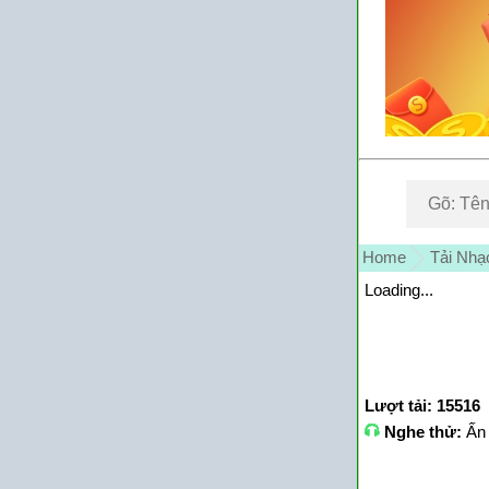
Home
Tải Nhạ
Loading...
Lượt tải: 15516
Nghe thử:
Ấn 