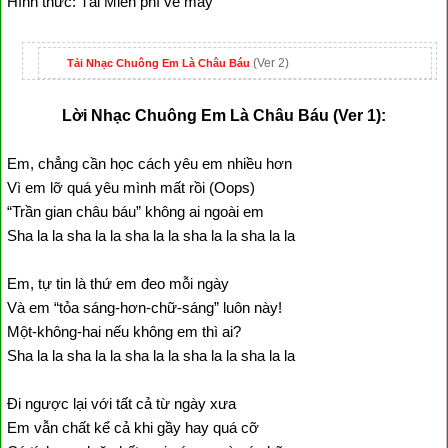
Hình thức: Tải Miễn phí về máy
(Ver 2)
Tải Nhạc Chuông Em Là Châu Báu
Lời Nhạc Chuông Em Là Châu Báu (Ver 1):
Em, chẳng cần học cách yêu em nhiều hơn
Vì em lỡ quá yêu mình mất rồi (Oops)
“Trần gian châu báu” không ai ngoài em
Sha la la sha la la sha la la sha la la sha la la
Em, tự tin là thứ em đeo mỗi ngày
Và em “tỏa sáng-hơn-chữ-sáng” luôn này!
Một-không-hai nếu không em thì ai?
Sha la la sha la la sha la la sha la la sha la la
Đi ngược lại với tất cả từ ngày xưa
Em vẫn chất kể cả khi gầy hay quá cỡ