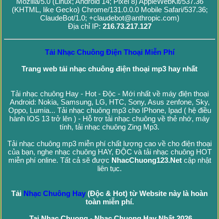
Mozilla/5.0 (Linux; Android 14; Pixel 8) AppleWebKit/537.36
(KHTML, like Gecko) Chrome/131.0.0.0 Mobile Safari/537.36;
ClaudeBot/1.0; +claudebot@anthropic.com)
Địa chỉ IP:
216.73.217.127
Tải Nhạc Chuông Điện Thoại Miễn Phí
Trang web tải nhạc chuông điện thoại mp3 hay nhất
Tải nhạc chuông Hay - Hot - Độc - Mới nhất về máy điện thoại
Android: Nokia, Samsung, LG, HTC, Sony, Asus zenfone, Sky,
Oppo, Lumia... Tải nhạc chuông mp3 cho IPhone, Ipad ( hệ điều
hành IOS 13 trở lên ) - Hỗ trợ tải nhạc chuông về thẻ nhớ, máy
tính, tải nhạc chuông Zing Mp3.
Tải nhạc chuông mp3 miễn phí chất lượng cao về cho điện thoại
của bạn, nghe nhạc chuông HAY, ĐỘC và tải nhạc chuông HOT
miễn phí online. Tất cả sẽ được
NhacChuong123.Net
cập nhật
liên tục.
Tải
Nhạc Chuông Hay
(Độc & Hot) từ Website này là hoàn
toàn miễn phí.
Tai Nhac Chuong - Nhac Chuong Hay Nhất 2026