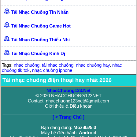
Tải Nhạc Chuông Tin Nhắn
Tải Nhạc Chuông Game Hot
Tải Nhạc Chuông Thiếu Nhi
Tải Nhạc Chuông Kinh Dị
Tags:
nhạc chuông
,
tải nhạc chuông
,
nhạc chuông hay
,
nhạc
chuông tik tok
,
nhạc chuông iphone
Tải nhạc chuông điện thoại hay nhất 2026
NhacChuong123.Net
© 2020 NHACCHUONG123NET
Contact: nhacchuong123net@gmail.com
Giới thiệu & Điều khoản
[ < Trang Chủ ]
Bạn đang dùng:
Mozilla/5.0
Máy hệ điều hành:
Android