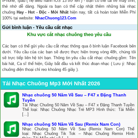
IPhone, Ipad ( hệ điều hành IOS 13 trở lên ) - Bạn có thể tải về máy tính,
thẻ nhớ dễ dàng. Ngoài ra bạn có thể cập nhật thêm những bài nhạc
chuông
Hay - Hot - Độc - Mới Nhất
hiện nay, tất cả hoàn toàn Miễn Phí
100% tại website:
NhacChuong123.Com
Gửi bình luận - Yêu cầu cắt nhạc
Khu vực cắt nhạc chuông theo yêu cầu
Các bạn có thể gửi yêu cầu cắt nhạc thông qua ô bình luận Facebook bên
dưới. Yêu cầu của các bạn sẽ được thực hiện trong vòng 48h, chúng tôi
sẽ trực tiếp liên hệ tới bạn. Thông tin yêu cầu cắt nhạc chuông gồm: Tên
bài hát, Ca sĩ thể hiện, Giây bắt đầu và kết thúc đoạn nhạc ( Lưu ý: Nhạc
chuông điện thoại chỉ reo khoảng 45 giây ).
Tải Nhạc Chuông Mp3 Mới Nhất 2026
Nhạc chuông 50 Năm Về Sau – F47 x Đặng Thanh
Tuyền
Tải Nhạc Chuông 50 Năm Về Sau – F47 x Đặng Thanh Tuyền
Thể loại: Nhạc Chuông Nhạc Trẻ MP3 Hình thức: Tải Miễn
[…]
Nhạc chuông 50 Năm Về Sau (Remix Nam Con)
Nhạc Chuông 50 Năm Về Sau (Remix Nam Con) Thể
loại: Nhạc Chuông Tik Tok – Nhạc Chuông Remix Hình