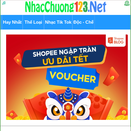
Hay Nhất
Thể Loại
Nhạc Tik Tok
Độc - Chế