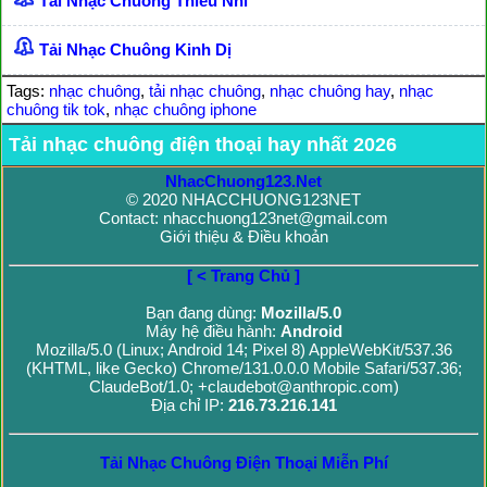
Tải Nhạc Chuông Thiếu Nhi
Tải Nhạc Chuông Kinh Dị
Tags:
nhạc chuông
,
tải nhạc chuông
,
nhạc chuông hay
,
nhạc
chuông tik tok
,
nhạc chuông iphone
Tải nhạc chuông điện thoại hay nhất 2026
NhacChuong123.Net
© 2020 NHACCHUONG123NET
Contact: nhacchuong123net@gmail.com
Giới thiệu & Điều khoản
[ < Trang Chủ ]
Bạn đang dùng:
Mozilla/5.0
Máy hệ điều hành:
Android
Mozilla/5.0 (Linux; Android 14; Pixel 8) AppleWebKit/537.36
(KHTML, like Gecko) Chrome/131.0.0.0 Mobile Safari/537.36;
ClaudeBot/1.0; +claudebot@anthropic.com)
Địa chỉ IP:
216.73.216.141
Tải Nhạc Chuông Điện Thoại Miễn Phí