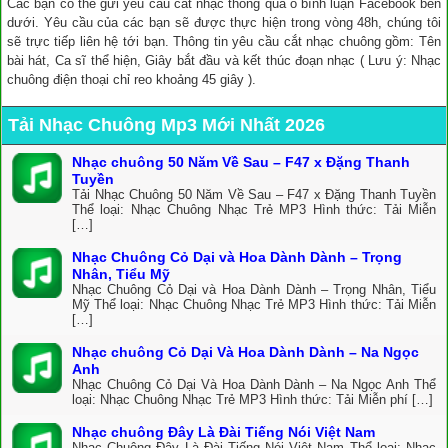
Các bạn có thể gửi yêu cầu cắt nhạc thông qua ô bình luận Facebook bên
dưới. Yêu cầu của các bạn sẽ được thực hiện trong vòng 48h, chúng tôi
sẽ trực tiếp liên hệ tới bạn. Thông tin yêu cầu cắt nhạc chuông gồm: Tên
bài hát, Ca sĩ thể hiện, Giây bắt đầu và kết thúc đoạn nhạc ( Lưu ý: Nhạc
chuông điện thoại chỉ reo khoảng 45 giây ).
Tải Nhạc Chuông Mp3 Mới Nhất 2026
Nhạc chuông 50 Năm Về Sau – F47 x Đặng Thanh
Tuyền
Tải Nhạc Chuông 50 Năm Về Sau – F47 x Đặng Thanh Tuyền
Thể loại: Nhạc Chuông Nhạc Trẻ MP3 Hình thức: Tải Miễn
[…]
Nhạc Chuông Cỏ Dại và Hoa Dành Dành – Trọng
Nhân, Tiểu Mỹ
Nhạc Chuông Cỏ Dại và Hoa Dành Dành – Trọng Nhân, Tiểu
Mỹ Thể loại: Nhạc Chuông Nhạc Trẻ MP3 Hình thức: Tải Miễn
[…]
Nhạc chuông Cỏ Dại Và Hoa Dành Dành – Na Ngọc
Anh
Nhạc Chuông Cỏ Dại Và Hoa Dành Dành – Na Ngọc Anh Thể
loại: Nhạc Chuông Nhạc Trẻ MP3 Hình thức: Tải Miễn phí […]
Nhạc chuông Đây Là Đài Tiếng Nói Việt Nam
Nhạc Chuông Đây Là Đài Tiếng Nói Việt Nam Thể loại: Nhạc