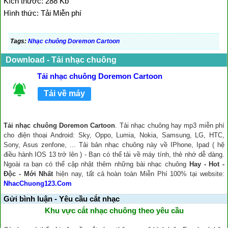
Kích thước: 288 Kb
Hình thức: Tải Miễn phí
Tags:
Nhạc chuông Doremon Cartoon
Download - Tải nhạc chuông
Tải nhạc chuông Doremon Cartoon
Tải về máy
Tải nhạc chuông Doremon Cartoon
. Tải nhạc chuông hay mp3 miễn phí
cho điện thoại Android: Sky, Oppo, Lumia, Nokia, Samsung, LG, HTC,
Sony, Asus zenfone, ... Tải bản nhạc chuông này về IPhone, Ipad ( hệ
điều hành IOS 13 trở lên ) - Bạn có thể tải về máy tính, thẻ nhớ dễ dàng.
Ngoài ra bạn có thể cập nhật thêm những bài nhạc chuông
Hay - Hot -
Độc - Mới Nhất
hiện nay, tất cả hoàn toàn Miễn Phí 100% tại website:
NhacChuong123.Com
Gửi bình luận - Yêu cầu cắt nhạc
Khu vực cắt nhạc chuông theo yêu cầu