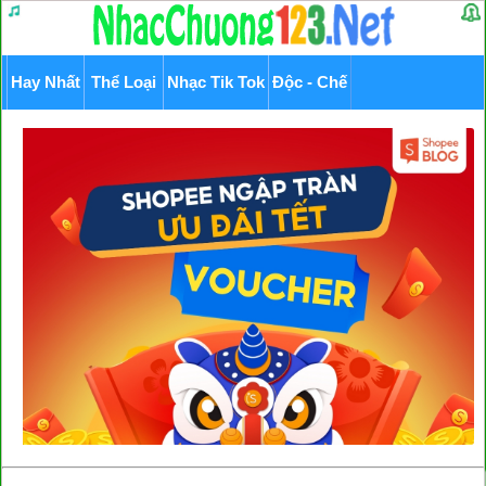
Hay Nhất
Thể Loại
Nhạc Tik Tok
Độc - Chế