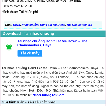
Thể loại: Nhạc chuông Nhạc Quốc tế Mp3 hay nhất
Kích thước: 612 Kb
Hình thức: Tải Miễn phí
Tags:
Daya
,
Nhạc chuông Don't Let Me Down
,
The Chainsmokers
Download - Tải nhạc chuông
Tải nhạc chuông Don’t Let Me Down – The
Chainsmokers, Daya
Tải về máy
Tải nhạc chuông Don’t Let Me Down – The Chainsmokers, Daya
. Tải
nhạc chuông hay mp3 miễn phí cho điện thoại Android: Sky, Oppo, Lumia,
Nokia, Samsung, LG, HTC, Sony, Asus zenfone, ... Tải bản nhạc chuông
này về IPhone, Ipad ( hệ điều hành IOS 13 trở lên ) - Bạn có thể tải về
máy tính, thẻ nhớ dễ dàng. Ngoài ra bạn có thể cập nhật thêm những bài
nhạc chuông
Hay - Hot - Độc - Mới Nhất
hiện nay, tất cả hoàn toàn Miễn
Phí 100% tại website:
NhacChuong123.Com
Gửi bình luận - Yêu cầu cắt nhạc