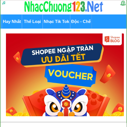
Hay Nhất
Thể Loại
Nhạc Tik Tok
Độc - Chế