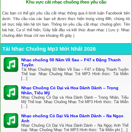
Khu vực cắt nhạc chuông theo yêu cầu
Các bạn có thể gửi yêu cầu cắt nhạc thông qua ô bình luận Facebook bên
dưới. Yêu cầu của các bạn sẽ được thực hiện trong vòng 48h, chúng tôi
sẽ trực tiếp liên hệ tới bạn. Thông tin yêu cầu cắt nhạc chuông gồm: Tên
bài hát, Ca sĩ thể hiện, Giây bắt đầu và kết thúc đoạn nhạc ( Lưu ý: Nhạc
chuông điện thoại chỉ reo khoảng 45 giây ).
Tải Nhạc Chuông Mp3 Mới Nhất 2026
Nhạc chuông 50 Năm Về Sau – F47 x Đặng Thanh
Tuyền
Tải Nhạc Chuông 50 Năm Về Sau – F47 x Đặng Thanh Tuyền
Thể loại: Nhạc Chuông Nhạc Trẻ MP3 Hình thức: Tải Miễn
[…]
Nhạc Chuông Cỏ Dại và Hoa Dành Dành – Trọng
Nhân, Tiểu Mỹ
Nhạc Chuông Cỏ Dại và Hoa Dành Dành – Trọng Nhân, Tiểu
Mỹ Thể loại: Nhạc Chuông Nhạc Trẻ MP3 Hình thức: Tải Miễn
[…]
Nhạc chuông Cỏ Dại Và Hoa Dành Dành – Na Ngọc
Anh
Nhạc Chuông Cỏ Dại Và Hoa Dành Dành – Na Ngọc Anh Thể
loại: Nhạc Chuông Nhạc Trẻ MP3 Hình thức: Tải Miễn phí […]