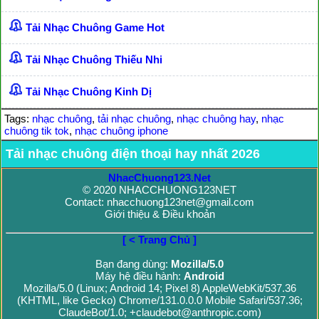
Tải Nhạc Chuông Game Hot
Tải Nhạc Chuông Thiếu Nhi
Tải Nhạc Chuông Kinh Dị
Tags:
nhạc chuông
,
tải nhạc chuông
,
nhạc chuông hay
,
nhạc
chuông tik tok
,
nhạc chuông iphone
Tải nhạc chuông điện thoại hay nhất 2026
NhacChuong123.Net
© 2020 NHACCHUONG123NET
Contact: nhacchuong123net@gmail.com
Giới thiệu & Điều khoản
[ < Trang Chủ ]
Bạn đang dùng:
Mozilla/5.0
Máy hệ điều hành:
Android
Mozilla/5.0 (Linux; Android 14; Pixel 8) AppleWebKit/537.36
(KHTML, like Gecko) Chrome/131.0.0.0 Mobile Safari/537.36;
ClaudeBot/1.0; +claudebot@anthropic.com)