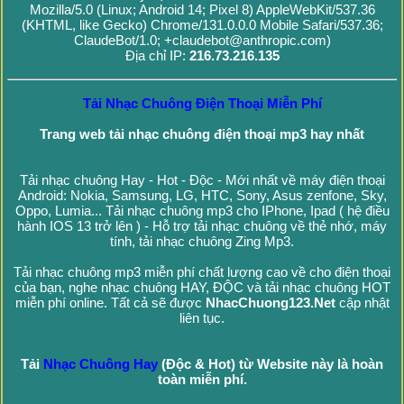
Mozilla/5.0 (Linux; Android 14; Pixel 8) AppleWebKit/537.36
(KHTML, like Gecko) Chrome/131.0.0.0 Mobile Safari/537.36;
ClaudeBot/1.0; +claudebot@anthropic.com)
Địa chỉ IP:
216.73.216.135
Tải Nhạc Chuông Điện Thoại Miễn Phí
Trang web tải nhạc chuông điện thoại mp3 hay nhất
Tải nhạc chuông Hay - Hot - Độc - Mới nhất về máy điện thoại
Android: Nokia, Samsung, LG, HTC, Sony, Asus zenfone, Sky,
Oppo, Lumia... Tải nhạc chuông mp3 cho IPhone, Ipad ( hệ điều
hành IOS 13 trở lên ) - Hỗ trợ tải nhạc chuông về thẻ nhớ, máy
tính, tải nhạc chuông Zing Mp3.
Tải nhạc chuông mp3 miễn phí chất lượng cao về cho điện thoại
của bạn, nghe nhạc chuông HAY, ĐỘC và tải nhạc chuông HOT
miễn phí online. Tất cả sẽ được
NhacChuong123.Net
cập nhật
liên tục.
Tải
Nhạc Chuông Hay
(Độc & Hot) từ Website này là hoàn
toàn miễn phí.