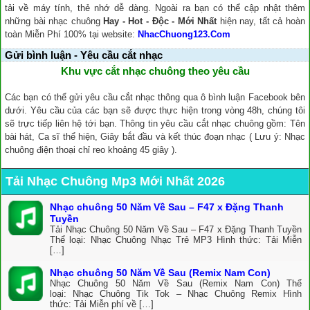
tải về máy tính, thẻ nhớ dễ dàng. Ngoài ra bạn có thể cập nhật thêm
những bài nhạc chuông
Hay - Hot - Độc - Mới Nhất
hiện nay, tất cả hoàn
toàn Miễn Phí 100% tại website:
NhacChuong123.Com
Gửi bình luận - Yêu cầu cắt nhạc
Khu vực cắt nhạc chuông theo yêu cầu
Các bạn có thể gửi yêu cầu cắt nhạc thông qua ô bình luận Facebook bên
dưới. Yêu cầu của các bạn sẽ được thực hiện trong vòng 48h, chúng tôi
sẽ trực tiếp liên hệ tới bạn. Thông tin yêu cầu cắt nhạc chuông gồm: Tên
bài hát, Ca sĩ thể hiện, Giây bắt đầu và kết thúc đoạn nhạc ( Lưu ý: Nhạc
chuông điện thoại chỉ reo khoảng 45 giây ).
Tải Nhạc Chuông Mp3 Mới Nhất 2026
Nhạc chuông 50 Năm Về Sau – F47 x Đặng Thanh
Tuyền
Tải Nhạc Chuông 50 Năm Về Sau – F47 x Đặng Thanh Tuyền
Thể loại: Nhạc Chuông Nhạc Trẻ MP3 Hình thức: Tải Miễn
[…]
Nhạc chuông 50 Năm Về Sau (Remix Nam Con)
Nhạc Chuông 50 Năm Về Sau (Remix Nam Con) Thể
loại: Nhạc Chuông Tik Tok – Nhạc Chuông Remix Hình
thức: Tải Miễn phí về […]