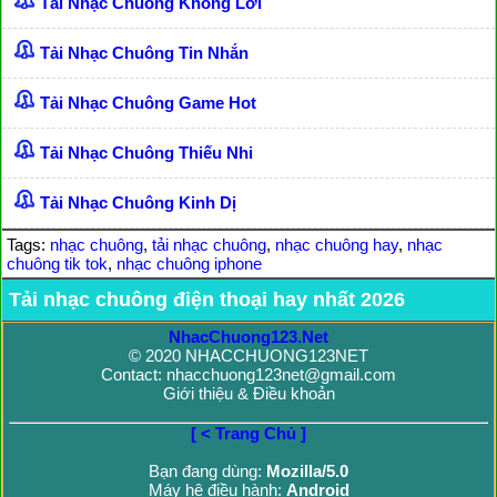
Tải Nhạc Chuông Không Lời
Tải Nhạc Chuông Tin Nhắn
Tải Nhạc Chuông Game Hot
Tải Nhạc Chuông Thiếu Nhi
Tải Nhạc Chuông Kinh Dị
Tags:
nhạc chuông
,
tải nhạc chuông
,
nhạc chuông hay
,
nhạc
chuông tik tok
,
nhạc chuông iphone
Tải nhạc chuông điện thoại hay nhất 2026
NhacChuong123.Net
© 2020 NHACCHUONG123NET
Contact: nhacchuong123net@gmail.com
Giới thiệu & Điều khoản
[ < Trang Chủ ]
Bạn đang dùng:
Mozilla/5.0
Máy hệ điều hành:
Android