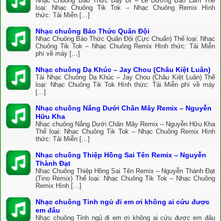
Nhạc Chuông Báo Thức Dậy Đi – Lê Dương Bảo Lâm Thể
loại: Nhạc Chuông Tik Tok – Nhạc Chuông Remix Hình
thức: Tải Miễn […]
Nhạc chuông Báo Thức Quân Đội
Nhạc Chuông Báo Thức Quân Đội (Cực Chuẩn) Thể loại: Nhạc
Chuông Tik Tok – Nhạc Chuông Remix Hình thức: Tải Miễn
phí về máy […]
Nhạc chuông Dạ Khúc – Jay Chou (Châu Kiệt Luân)
Tải Nhạc Chuông Dạ Khúc – Jay Chou (Châu Kiệt Luân) Thể
loại: Nhạc Chuông Tik Tok Hình thức: Tải Miễn phí về máy
[…]
Nhạc chuông Nắng Dưới Chân Mây Remix – Nguyễn
Hữu Kha
Nhạc chuông Nắng Dưới Chân Mây Remix – Nguyễn Hữu Kha
Thể loại: Nhạc Chuông Tik Tok – Nhạc Chuông Remix Hình
thức: Tải Miễn […]
Nhạc chuông Thiệp Hồng Sai Tên Remix – Nguyễn
Thành Đạt
Nhạc Chuông Thiệp Hồng Sai Tên Remix – Nguyễn Thành Đạt
(Tino Remix) Thể loại: Nhạc Chuông Tik Tok – Nhạc Chuông
Remix Hình […]
Nhạc chuông Tỉnh ngủ đi em ơi không ai cứu được
em đâu
Nhạc chuông Tỉnh ngủ đi em ơi không ai cứu được em đâu