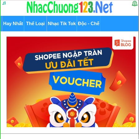
Hay Nhất
Thể Loại
Nhạc Tik Tok
Độc - Chế