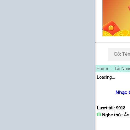
Home
Tải Nhạ
Loading...
Nhạc 
Lượt tải: 9918
Nghe thử:
Ấn 