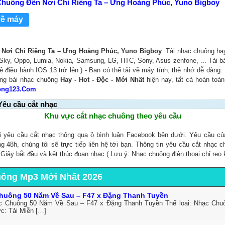
huông Đến Nơi Chỉ Riêng Ta – Ưng Hoàng Phúc, Yuno Bigboy
về máy
Nơi Chỉ Riêng Ta – Ưng Hoàng Phúc, Yuno Bigboy
. Tải nhạc chuông h
: Sky, Oppo, Lumia, Nokia, Samsung, LG, HTC, Sony, Asus zenfone, ... Tải 
ệ điều hành IOS 13 trở lên ) - Bạn có thể tải về máy tính, thẻ nhớ dễ dàng.
ng bài nhạc chuông
Hay - Hot - Độc - Mới Nhất
hiện nay, tất cả hoàn toà
ong123.Com
Yêu cầu cắt nhạc
Khu vực cắt nhạc chuông theo yêu cầu
i yêu cầu cắt nhạc thông qua ô bình luận Facebook bên dưới. Yêu cầu c
ng 48h, chúng tôi sẽ trực tiếp liên hệ tới bạn. Thông tin yêu cầu cắt nhạc 
, Giây bắt đầu và kết thúc đoạn nhạc ( Lưu ý: Nhạc chuông điện thoại chỉ reo 
uông Mp3 Mới Nhất 2026
huông 50 Năm Về Sau – F47 x Đặng Thanh Tuyền
c Chuông 50 Năm Về Sau – F47 x Đặng Thanh Tuyền Thể loại: Nhạc Ch
ức: Tải Miễn […]