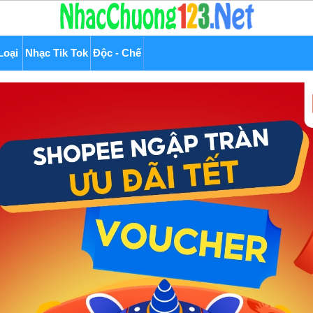
Loại
Nhạc Tik Tok
Độc - Chế