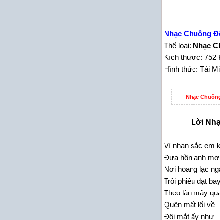
Nhạc Chuông Đế
Thể loại:
Nhạc C
Kích thước: 752 
Hình thức: Tải M
Nhạc Chuông
Lời Nhạ
Vì nhan sắc em k
Đưa hồn anh mơ
Nơi hoang lạc ng
Trôi phiêu dạt ba
Theo làn mây qu
Quên mất lối về
Đôi mắt ấy như