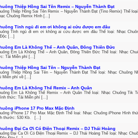
huông Thiệp Hồng Sai Tên Remix – Nguyễn Thành Đạt
uông Thiệp Hồng Sai Tên Remix – Nguyễn Thành Đạt (Tino Remix) Thể loại
hạc Chuông Remix Hình […]
huông Tỉnh ngủ đi em ơi không ai cứu được em đâu
uông Tỉnh ngủ đi em ơi không ai cứu được em đâu Thể loại: Nhạc Chuô
Độc […]
huông Em Là Không Thể – Anh Quân, Đông Thiên Đức
uông Em Là Không Thể – Anh Quân, Đông Thiên Đức Thể loại: Nhạc Ch
c: Tải Miễn phí […]
huông Thiệp Hồng Sai Tên – Nguyễn Thành Đạt
uông Thiệp Hồng Sai Tên – Nguyễn Thành Đạt Thể loại: Nhạc Chuông 
i Miễn phí về […]
huông Em Là Không Thể Remix – Anh Quân
uông Em Là Không Thể Remix – Anh Quân Thể loại: Nhạc Chuông Tik T
ình thức: Tải Miễn phí […]
huông iPhone 17 Pro Max Mặc Định
uông iPhone 17 Pro Max Mặc Định Thể loại: Nhạc Chuông iPhone Hình thức
h thước: 530 Kb. […]
huông Đại Ca Ơi Có Điện Thoại Remix – DJ Thái Hoàng
uông Đại Ca Ơi Có Điện Thoại Remix – DJ Thái Hoàng Thể loại: Nhạc Chuô
Độc Đáo […]