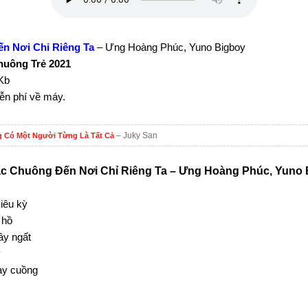
n Nơi Chỉ Riêng Ta
– Ưng Hoàng Phúc, Yuno Bigboy
huông Trẻ 2021
Kb
iễn phí về máy.
– Juky San
 Có Một Người Từng Là Tất Cả
c Chuông Đến Nơi Chỉ Riêng Ta – Ưng Hoàng Phúc, Yuno 
iêu kỳ
 hồ
ây ngất
y
ay cuồng