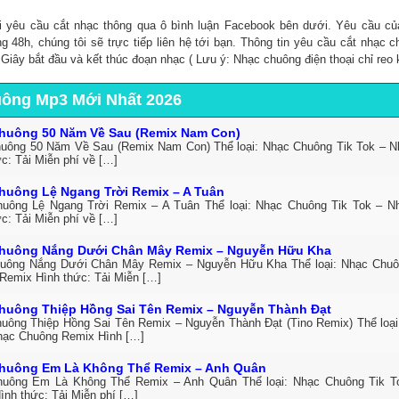
i yêu cầu cắt nhạc thông qua ô bình luận Facebook bên dưới. Yêu cầu c
ng 48h, chúng tôi sẽ trực tiếp liên hệ tới bạn. Thông tin yêu cầu cắt nhạc 
, Giây bắt đầu và kết thúc đoạn nhạc ( Lưu ý: Nhạc chuông điện thoại chỉ reo 
uông Mp3 Mới Nhất 2026
huông 50 Năm Về Sau (Remix Nam Con)
uông 50 Năm Về Sau (Remix Nam Con) Thể loại: Nhạc Chuông Tik Tok – 
c: Tải Miễn phí về […]
huông Lệ Ngang Trời Remix – A Tuân
uông Lệ Ngang Trời Remix – A Tuân Thể loại: Nhạc Chuông Tik Tok – 
c: Tải Miễn phí về […]
huông Nắng Dưới Chân Mây Remix – Nguyễn Hữu Kha
uông Nắng Dưới Chân Mây Remix – Nguyễn Hữu Kha Thể loại: Nhạc Chuô
Remix Hình thức: Tải Miễn […]
huông Thiệp Hồng Sai Tên Remix – Nguyễn Thành Đạt
uông Thiệp Hồng Sai Tên Remix – Nguyễn Thành Đạt (Tino Remix) Thể loại
hạc Chuông Remix Hình […]
huông Em Là Không Thể Remix – Anh Quân
uông Em Là Không Thể Remix – Anh Quân Thể loại: Nhạc Chuông Tik T
ình thức: Tải Miễn phí […]