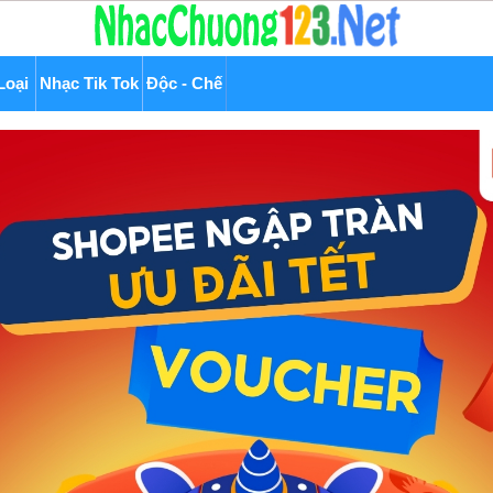
Loại
Nhạc Tik Tok
Độc - Chế