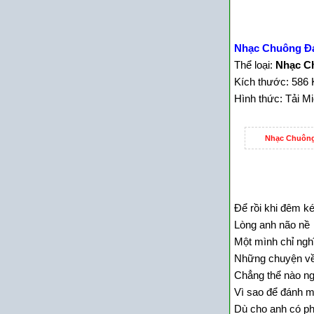
Nhạc Chuông Đ
Thể loại:
Nhạc C
Kích thước: 586 
Hình thức: Tải M
Nhạc Chuông
Để rồi khi đêm k
Lòng anh não nề
Một mình chỉ ngh
Những chuyện v
Chẳng thể nào n
Vì sao để đánh 
Dù cho anh có ph