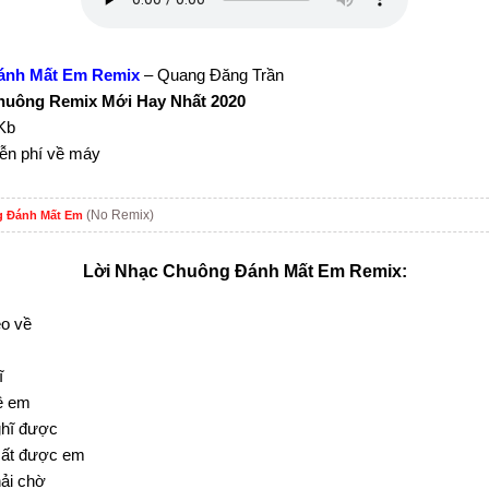
ánh Mất Em Remix
– Quang Đăng Trần
huông Remix Mới Hay Nhất 2020
Kb
iễn phí về máy
(No Remix)
 Đánh Mất Em
Lời Nhạc Chuông Đánh Mất Em Remix:
éo về
ĩ
ề em
ghĩ được
mất được em
ải chờ