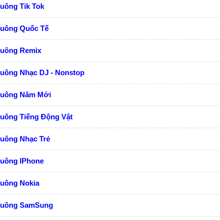
uông Tik Tok
huông Quốc Tế
huông Remix
huông Nhạc DJ - Nonstop
huông Năm Mới
huông Tiếng Động Vật
huông Nhạc Trẻ
huông IPhone
huông Nokia
huông SamSung