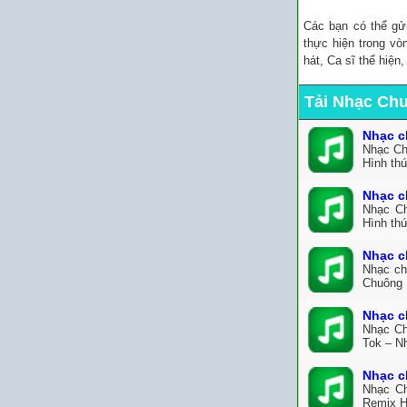
Các bạn có thể gử
thực hiện trong vò
hát, Ca sĩ thể hiện
Tải Nhạc Ch
Nhạc c
Nhạc Ch
Hình thứ
Nhạc c
Nhạc Ch
Hình thứ
Nhạc c
Nhạc ch
Chuông 
Nhạc c
Nhạc Ch
Tok – N
Nhạc c
Nhạc Ch
Remix H