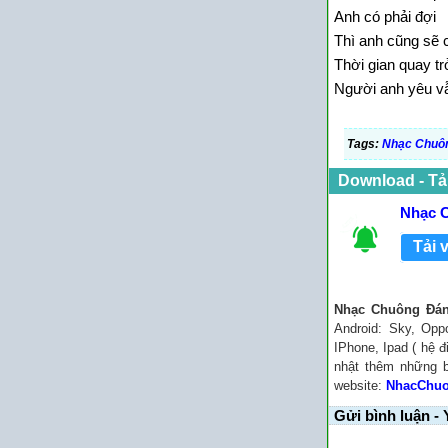
Anh có phải đợi
Thì anh cũng sẽ 
Thời gian quay trở
Người anh yêu vẫ
Tags:
Nhạc Chuô
Download - Tả
Nhạc 
Tải 
Nhạc Chuông Đán
Android: Sky, Opp
IPhone, Ipad ( hệ đ
nhật thêm những 
website:
NhacChu
Gửi bình luận - 