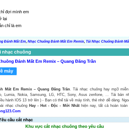
chỉ đợi mình em
 lại
n chỉ là em
ng Đánh Mất Em
,
Nhạc Chuông Đánh Mất Em Remix
,
Tải Nhạc Chuông Đánh Mấ
i nhạc chuông
Chuông Đánh Mất Em Remix – Quang Đăng Trần
về máy
h Mất Em Remix – Quang Đăng Trần
. Tải nhạc chuông hay mp3 miễn 
o, Lumia, Nokia, Samsung, LG, HTC, Sony, Asus zenfone, ... Tải bản 
iều hành IOS 13 trở lên ) - Bạn có thể tải về máy tính, thẻ nhớ dễ dàng. Ngo
bài nhạc chuông
Hay - Hot - Độc - Mới Nhất
hiện nay, tất cả hoàn toàn
ong123.Com
Yêu cầu cắt nhạc
Khu vực cắt nhạc chuông theo yêu cầu