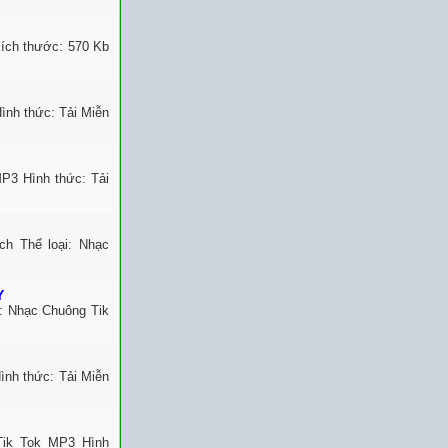
ích thước: 570 Kb
ình thức: Tải Miễn
P3 Hình thức: Tải
h Thể loại: Nhạc
Y
: Nhạc Chuông Tik
nh thức: Tải Miễn
Tik Tok MP3 Hình