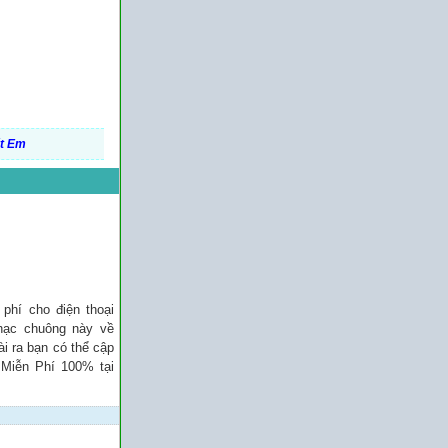
t Em
phí cho điện thoại
nhạc chuông này về
ài ra bạn có thể cập
 Miễn Phí 100% tại