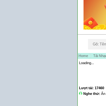
Home
Tải Nhạ
Loading...
Lượt tải: 17460
Nghe thử:
Ấn 