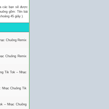
ủa các bạn sẽ được
chuông gồm: Tên bài
khoảng 45 giây ).
Nhạc Chuông Remix
Nhạc Chuông Remix
ng Tik Tok – Nhạc
: Nhạc Chuông Tik
ok – Nhạc Chuông