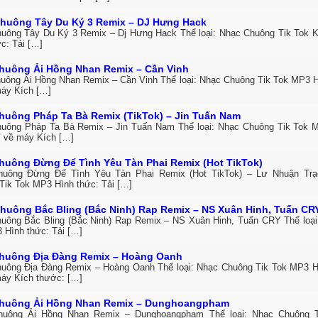
huông Tây Du Ký 3 Remix – DJ Hưng Hack
uông Tây Du Ký 3 Remix – Dj Hưng Hack Thể loại: Nhạc Chuông Tik Tok K
c: Tải […]
huông Ải Hồng Nhan Remix – Cần Vinh
uông Ải Hồng Nhan Remix – Cần Vinh Thể loại: Nhạc Chuông Tik Tok MP3 H
máy Kích […]
huông Pháp Ta Bà Remix (TikTok) – Jin Tuấn Nam
uông Pháp Ta Bà Remix – Jin Tuấn Nam Thể loại: Nhạc Chuông Tik Tok M
í về máy Kích […]
huông Đừng Để Tình Yêu Tàn Phai Remix (Hot TikTok)
uông Đừng Để Tình Yêu Tàn Phai Remix (Hot TikTok) – Lư Nhuận Trạc
Tik Tok MP3 Hình thức: Tải […]
huông Bắc Bling (Bắc Ninh) Rap Remix – NS Xuân Hinh, Tuấn CR
uông Bắc Bling (Bắc Ninh) Rap Remix – NS Xuân Hinh, Tuấn CRY Thể loại
 Hình thức: Tải […]
huông Địa Đàng Remix – Hoàng Oanh
uông Địa Đàng Remix – Hoàng Oanh Thể loại: Nhạc Chuông Tik Tok MP3 Hì
máy Kích thước: […]
huông Ải Hồng Nhan Remix – Dunghoangpham
huông Ải Hồng Nhan Remix – Dunghoangpham Thể loại: Nhạc Chuông 