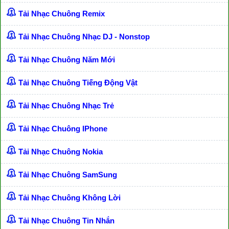
Tải Nhạc Chuông Remix
Tải Nhạc Chuông Nhạc DJ - Nonstop
Tải Nhạc Chuông Năm Mới
Tải Nhạc Chuông Tiếng Động Vật
Tải Nhạc Chuông Nhạc Trẻ
Tải Nhạc Chuông IPhone
Tải Nhạc Chuông Nokia
Tải Nhạc Chuông SamSung
Tải Nhạc Chuông Không Lời
Tải Nhạc Chuông Tin Nhắn