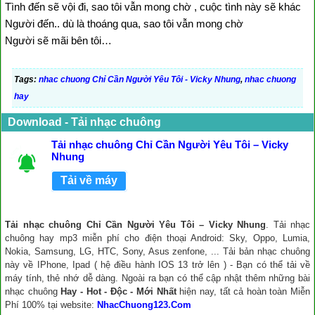
Tình đến sẽ vội đi, sao tôi vẫn mong chờ , cuộc tình này sẽ khác
Người đến.. dù là thoáng qua, sao tôi vẫn mong chờ
Người sẽ mãi bên tôi…
Tags:
nhac chuong Chỉ Cần Người Yêu Tôi - Vicky Nhung
,
nhac chuong
hay
Download - Tải nhạc chuông
Tải nhạc chuông Chỉ Cần Người Yêu Tôi – Vicky
Nhung
Tải về máy
Tải nhạc chuông Chỉ Cần Người Yêu Tôi – Vicky Nhung
. Tải nhạc
chuông hay mp3 miễn phí cho điện thoại Android: Sky, Oppo, Lumia,
Nokia, Samsung, LG, HTC, Sony, Asus zenfone, ... Tải bản nhạc chuông
này về IPhone, Ipad ( hệ điều hành IOS 13 trở lên ) - Bạn có thể tải về
máy tính, thẻ nhớ dễ dàng. Ngoài ra bạn có thể cập nhật thêm những bài
nhạc chuông
Hay - Hot - Độc - Mới Nhất
hiện nay, tất cả hoàn toàn Miễn
Phí 100% tại website:
NhacChuong123.Com