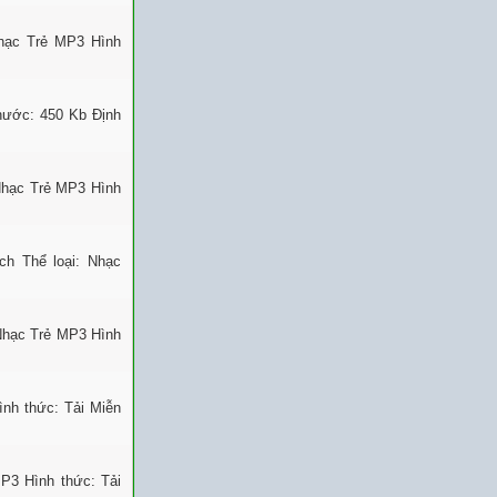
Nhạc Trẻ MP3 Hình
thước: 450 Kb Định
Nhạc Trẻ MP3 Hình
h Thể loại: Nhạc
Nhạc Trẻ MP3 Hình
nh thức: Tải Miễn
P3 Hình thức: Tải