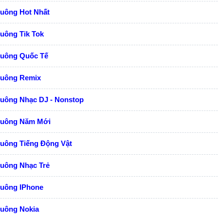
huông Hot Nhất
uông Tik Tok
huông Quốc Tế
huông Remix
huông Nhạc DJ - Nonstop
huông Năm Mới
huông Tiếng Động Vật
huông Nhạc Trẻ
huông IPhone
huông Nokia