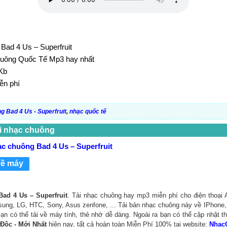
 Bad 4 Us – Superfruit
chuông Quốc Tế Mp3 hay nhất
Kb
ễn phí
 Bad 4 Us - Superfruit
,
nhạc quốc tế
i nhạc chuông
ạc chuông Bad 4 Us – Superfruit
về máy
ad 4 Us – Superfruit
. Tải nhạc chuông hay mp3 miễn phí cho điện thoại 
ung, LG, HTC, Sony, Asus zenfone, ... Tải bản nhạc chuông này về IPhone, 
 Bạn có thể tải về máy tính, thẻ nhớ dễ dàng. Ngoài ra bạn có thể cập nhật 
 Độc - Mới Nhất
hiện nay, tất cả hoàn toàn Miễn Phí 100% tại website:
Nhac