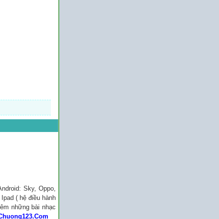
Android: Sky, Oppo,
Ipad ( hệ điều hành
thêm những bài nhạc
Chuong123.Com