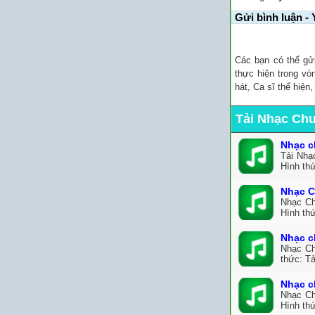
Gửi bình luận - 
Các bạn có thể gử
thực hiện trong vò
hát, Ca sĩ thể hiện
Tải Nhạc Ch
Nhạc c
Tải Nhạ
Hình th
Nhạc C
Nhạc Ch
Hình th
Nhạc c
Nhạc Ch
thức: Tả
Nhạc c
Nhạc Ch
Hình thứ