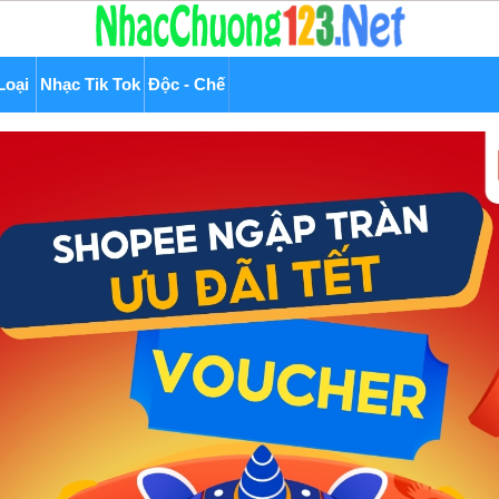
Loại
Nhạc Tik Tok
Độc - Chế