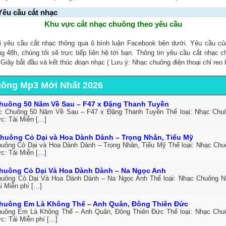
Yêu cầu cắt nhạc
Khu vực cắt nhạc chuông theo yêu cầu
i yêu cầu cắt nhạc thông qua ô bình luận Facebook bên dưới. Yêu cầu c
ng 48h, chúng tôi sẽ trực tiếp liên hệ tới bạn. Thông tin yêu cầu cắt nhạc 
, Giây bắt đầu và kết thúc đoạn nhạc ( Lưu ý: Nhạc chuông điện thoại chỉ reo 
uông Mp3 Mới Nhất 2026
huông 50 Năm Về Sau – F47 x Đặng Thanh Tuyền
c Chuông 50 Năm Về Sau – F47 x Đặng Thanh Tuyền Thể loại: Nhạc Ch
ức: Tải Miễn […]
huông Cỏ Dại và Hoa Dành Dành – Trọng Nhân, Tiểu Mỹ
uông Cỏ Dại và Hoa Dành Dành – Trọng Nhân, Tiểu Mỹ Thể loại: Nhạc Ch
ức: Tải Miễn […]
huông Cỏ Dại Và Hoa Dành Dành – Na Ngọc Anh
uông Cỏ Dại Và Hoa Dành Dành – Na Ngọc Anh Thể loại: Nhạc Chuông 
i Miễn phí […]
huông Em Là Không Thể – Anh Quân, Đông Thiên Đức
uông Em Là Không Thể – Anh Quân, Đông Thiên Đức Thể loại: Nhạc Ch
c: Tải Miễn phí […]