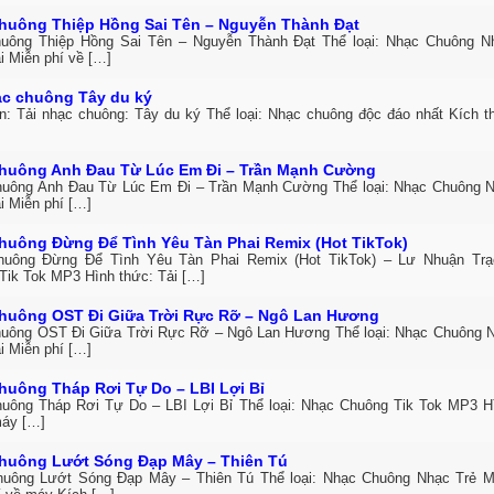
huông Thiệp Hồng Sai Tên – Nguyễn Thành Đạt
uông Thiệp Hồng Sai Tên – Nguyễn Thành Đạt Thể loại: Nhạc Chuông 
i Miễn phí về […]
ạc chuông Tây du ký
in: Tải nhạc chuông: Tây du ký Thể loại: Nhạc chuông độc đáo nhất Kích 
huông Anh Đau Từ Lúc Em Đi – Trần Mạnh Cường
uông Anh Đau Từ Lúc Em Đi – Trần Mạnh Cường Thể loại: Nhạc Chuông 
i Miễn phí […]
huông Đừng Để Tình Yêu Tàn Phai Remix (Hot TikTok)
uông Đừng Để Tình Yêu Tàn Phai Remix (Hot TikTok) – Lư Nhuận Trạc
Tik Tok MP3 Hình thức: Tải […]
huông OST Đi Giữa Trời Rực Rỡ – Ngô Lan Hương
uông OST Đi Giữa Trời Rực Rỡ – Ngô Lan Hương Thể loại: Nhạc Chuông 
i Miễn phí […]
huông Tháp Rơi Tự Do – LBI Lợi Bỉ
uông Tháp Rơi Tự Do – LBI Lợi Bỉ Thể loại: Nhạc Chuông Tik Tok MP3 Hì
máy […]
huông Lướt Sóng Đạp Mây – Thiên Tú
uông Lướt Sóng Đạp Mây – Thiên Tú Thể loại: Nhạc Chuông Nhạc Trẻ M