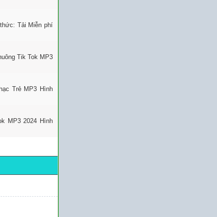
hức: Tải Miễn phí
huông Tik Tok MP3
Nhạc Trẻ MP3 Hình
Tok MP3 2024 Hình