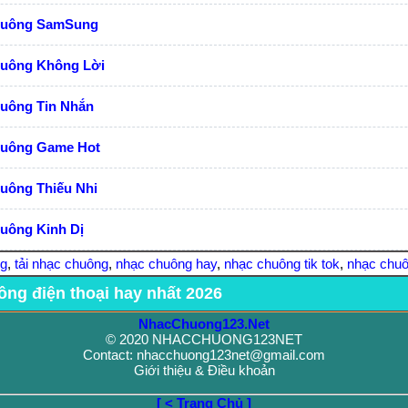
huông SamSung
huông Không Lời
huông Tin Nhắn
huông Game Hot
uông Thiếu Nhi
uông Kinh Dị
ng
,
tải nhạc chuông
,
nhạc chuông hay
,
nhạc chuông tik tok
,
nhạc chuô
ông điện thoại hay nhất 2026
NhacChuong123.Net
© 2020 NHACCHUONG123NET
Contact: nhacchuong123net@gmail.com
Giới thiệu & Điều khoản
[ < Trang Chủ ]