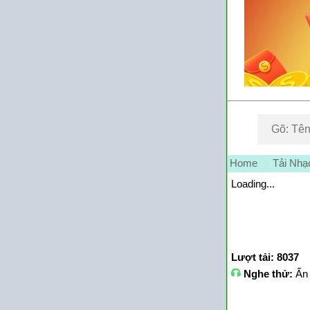
Home
Tải Nhạ
Loading...
Lượt tải: 8037
Nghe thử:
Ấn 