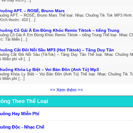
í về máy Kích […]
huông APT. – ROSÉ, Bruno Mars
uông APT. – ROSÉ, Bruno Mars Thể loại: Nhạc Chuông Tik Tok MP3 Hình t
Kích thước: 410 […]
huông Cô Gái À Em Đừng Khóc Remix Tiktok – tiếng Trung
uông Cô Gái À Em Đừng Khóc Remix Tiktok – tiếng Trung Thể loại: Nhạc C
ức: Tải Miễn […]
huông Cắt Đôi Nỗi Sầu MP3 (Hot Tiktok) – Tăng Duy Tân
uông Cắt Đôi Nỗi Sầu (TikTok) – Tăng Duy Tân Thể loại: Nhạc Chuông 
i Miễn phí về […]
huông Khóa Ly Biệt – Voi Bản Đôn (Anh Tú) Mp3
uông Khóa Ly Biệt – Voi Bản Đôn (Anh Tú) Thể loại: Nhạc Chuông Tik 
i Miễn phí […]
>> Xem thêm <<
uông Theo Thể Loại
huông Hay Miễn Phí
huông Độc - Nhạc Chế