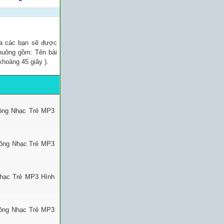
ủa các bạn sẽ được
chuông gồm: Tên bài
khoảng 45 giây ).
uông Nhạc Trẻ MP3
uông Nhạc Trẻ MP3
Nhạc Trẻ MP3 Hình
uông Nhạc Trẻ MP3