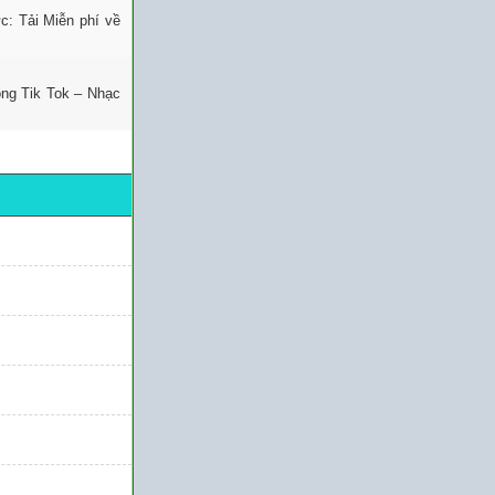
: Tải Miễn phí về
ng Tik Tok – Nhạc