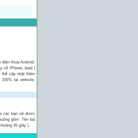
điện thoại Android:
y về IPhone, Ipad (
ó thể cập nhật thêm
 100% tại website:
ủa các bạn sẽ được
chuông gồm: Tên bài
khoảng 45 giây ).