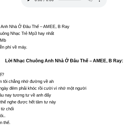
: Anh Nhà Ở Đâu Thế – AMEE, B Ray
huông Nhạc Trẻ Mp3 hay nhất
 Mb
iễn phí về máy.
Lời Nhạc Chuông Anh Nhà Ở Đâu Thế – AMEE, B Ray:
ế?
tim tôi chẳng nhớ đường về ah
 ngày đêm phải khóc rồi cười vì nhớ một người
i lâu nay tương tư về anh đấy
thể nghe được hết tâm tư này
 từ chối
ôi..
n thế.