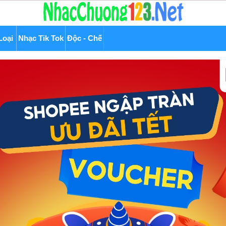
Loại
Nhạc Tik Tok
Độc - Chế