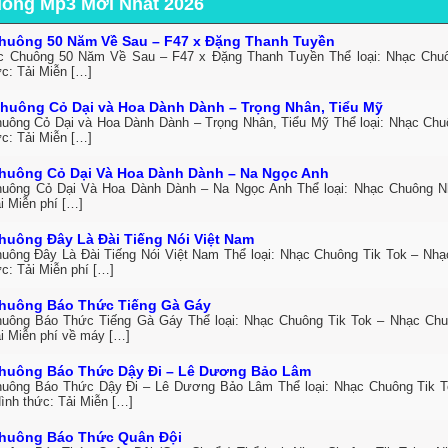
uông Mp3 Mới Nhất 2026
huông 50 Năm Về Sau – F47 x Đặng Thanh Tuyền
c Chuông 50 Năm Về Sau – F47 x Đặng Thanh Tuyền Thể loại: Nhạc Ch
ức: Tải Miễn […]
huông Cỏ Dại và Hoa Dành Dành – Trọng Nhân, Tiểu Mỹ
uông Cỏ Dại và Hoa Dành Dành – Trọng Nhân, Tiểu Mỹ Thể loại: Nhạc Ch
ức: Tải Miễn […]
huông Cỏ Dại Và Hoa Dành Dành – Na Ngọc Anh
uông Cỏ Dại Và Hoa Dành Dành – Na Ngọc Anh Thể loại: Nhạc Chuông 
i Miễn phí […]
huông Đây Là Đài Tiếng Nói Việt Nam
uông Đây Là Đài Tiếng Nói Việt Nam Thể loại: Nhạc Chuông Tik Tok – Nh
c: Tải Miễn phí […]
huông Báo Thức Tiếng Gà Gáy
uông Báo Thức Tiếng Gà Gáy Thể loại: Nhạc Chuông Tik Tok – Nhạc Ch
ải Miễn phí về máy […]
huông Báo Thức Dậy Đi – Lê Dương Bảo Lâm
uông Báo Thức Dậy Đi – Lê Dương Bảo Lâm Thể loại: Nhạc Chuông Tik 
ình thức: Tải Miễn […]
huông Báo Thức Quân Đội