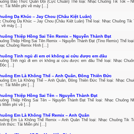
uông Báo Thức Quân Đội (Cực Chuẩn) Thể loại: Nhạc Chuông Tik Tok – 
ức: Tải Miễn phí về máy […]
huông Dạ Khúc – Jay Chou (Châu Kiệt Luân)
c Chuông Dạ Khúc – Jay Chou (Châu Kiệt Luân) Thể loại: Nhạc Chuông Tik 
í về máy […]
huông Thiệp Hồng Sai Tên Remix – Nguyễn Thành Đạt
uông Thiệp Hồng Sai Tên Remix – Nguyễn Thành Đạt (Tino Remix) Thể loại
hạc Chuông Remix Hình […]
huông Tỉnh ngủ đi em ơi không ai cứu được em đâu
uông Tỉnh ngủ đi em ơi không ai cứu được em đâu Thể loại: Nhạc Chuô
Độc […]
huông Em Là Không Thể – Anh Quân, Đông Thiên Đức
uông Em Là Không Thể – Anh Quân, Đông Thiên Đức Thể loại: Nhạc Ch
c: Tải Miễn phí […]
huông Thiệp Hồng Sai Tên – Nguyễn Thành Đạt
uông Thiệp Hồng Sai Tên – Nguyễn Thành Đạt Thể loại: Nhạc Chuông 
i Miễn phí về […]
huông Em Là Không Thể Remix – Anh Quân
uông Em Là Không Thể Remix – Anh Quân Thể loại: Nhạc Chuông Tik T
ình thức: Tải Miễn phí […]