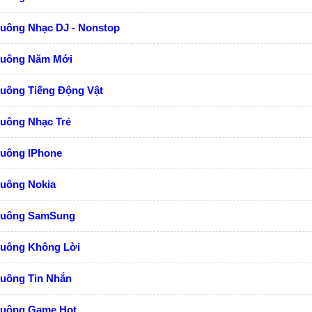
huông Nhạc DJ - Nonstop
huông Năm Mới
huông Tiếng Động Vật
huông Nhạc Trẻ
huông IPhone
huông Nokia
huông SamSung
huông Không Lời
huông Tin Nhắn
huông Game Hot