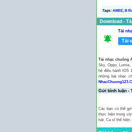
Tags:
AMEE
,
B R
Download - Tả
Tải nh
Tải 
Tải nhạc chuông 
Sky, Oppo, Lumia, 
hệ điều hành IOS 1
những bài nhạc 
NhacChuong123.
Gửi bình luận - 
Các bạn có thể gử
thực hiện trong vò
hát, Ca sĩ thể hiện