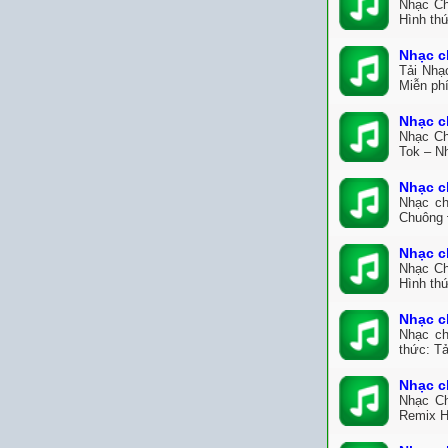
Nhạc Ch
Hình th
Nhạc c
Tải Nhạ
Miễn ph
Nhạc c
Nhạc Ch
Tok – N
Nhạc c
Nhạc ch
Chuông 
Nhạc c
Nhạc Ch
Hình thứ
Nhạc c
Nhạc ch
thức: Tả
Nhạc c
Nhạc Ch
Remix H