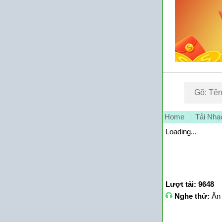
Home
Tải Nhạ
Loading...
Lượt tải: 9648
Nghe thử:
Ấn 