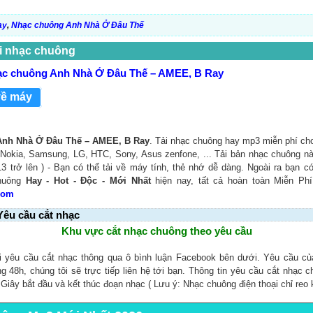
ay
,
Nhạc chuông Anh Nhà Ở Đâu Thế
i nhạc chuông
ạc chuông Anh Nhà Ở Đâu Thế – AMEE, B Ray
về máy
Anh Nhà Ở Đâu Thế – AMEE, B Ray
. Tải nhạc chuông hay mp3 miễn phí cho 
Nokia, Samsung, LG, HTC, Sony, Asus zenfone, ... Tải bản nhạc chuông nà
3 trở lên ) - Bạn có thể tải về máy tính, thẻ nhớ dễ dàng. Ngoài ra bạn c
chuông
Hay - Hot - Độc - Mới Nhất
hiện nay, tất cả hoàn toàn Miễn Phí
Com
Yêu cầu cắt nhạc
Khu vực cắt nhạc chuông theo yêu cầu
i yêu cầu cắt nhạc thông qua ô bình luận Facebook bên dưới. Yêu cầu c
ng 48h, chúng tôi sẽ trực tiếp liên hệ tới bạn. Thông tin yêu cầu cắt nhạc 
, Giây bắt đầu và kết thúc đoạn nhạc ( Lưu ý: Nhạc chuông điện thoại chỉ reo 