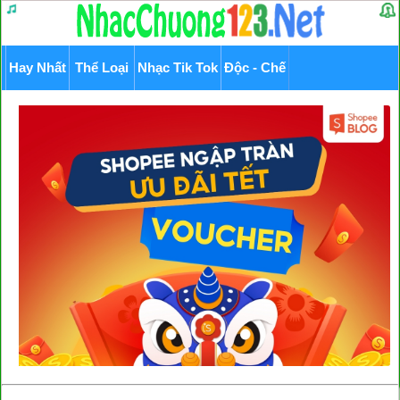
Hay Nhất
Thể Loại
Nhạc Tik Tok
Độc - Chế