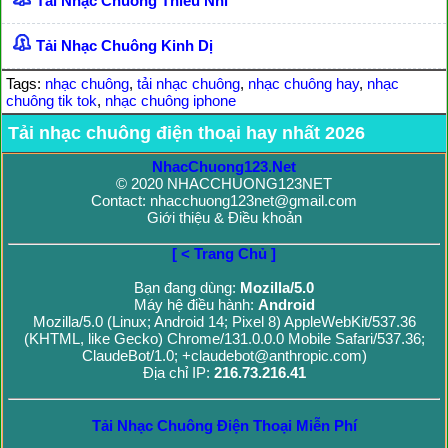
Tải Nhạc Chuông Thiếu Nhi
Tải Nhạc Chuông Kinh Dị
Tags:
nhạc chuông
,
tải nhạc chuông
,
nhạc chuông hay
,
nhạc
chuông tik tok
,
nhạc chuông iphone
Tải nhạc chuông điện thoại hay nhất 2026
NhacChuong123.Net
© 2020 NHACCHUONG123NET
Contact: nhacchuong123net@gmail.com
Giới thiệu & Điều khoản
[ < Trang Chủ ]
Bạn đang dùng:
Mozilla/5.0
Máy hệ điều hành:
Android
Mozilla/5.0 (Linux; Android 14; Pixel 8) AppleWebKit/537.36
(KHTML, like Gecko) Chrome/131.0.0.0 Mobile Safari/537.36;
ClaudeBot/1.0; +claudebot@anthropic.com)
Địa chỉ IP:
216.73.216.41
Tải Nhạc Chuông Điện Thoại Miễn Phí