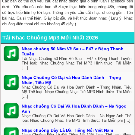
Các bạn có thể gửi yêu cầu cắt nhạc thông qua ô bình luận Facebook bên
dưới. Yêu cầu của các bạn sẽ được thực hiện trong vòng 48h, chúng tôi
sẽ trực tiếp liên hệ tới bạn. Thông tin yêu cầu cắt nhạc chuông gồm: Tên
bài hát, Ca sĩ thể hiện, Giây bắt đầu và kết thúc đoạn nhạc ( Lưu ý: Nhạc
chuông điện thoại chỉ reo khoảng 45 giây ).
Tải Nhạc Chuông Mp3 Mới Nhất 2026
Nhạc chuông 50 Năm Về Sau – F47 x Đặng Thanh
Tuyền
Tải Nhạc Chuông 50 Năm Về Sau – F47 x Đặng Thanh Tuyền
Thể loại: Nhạc Chuông Nhạc Trẻ MP3 Hình thức: Tải Miễn
[…]
Nhạc Chuông Cỏ Dại và Hoa Dành Dành – Trọng
Nhân, Tiểu Mỹ
Nhạc Chuông Cỏ Dại và Hoa Dành Dành – Trọng Nhân, Tiểu
Mỹ Thể loại: Nhạc Chuông Nhạc Trẻ MP3 Hình thức: Tải Miễn
[…]
Nhạc chuông Cỏ Dại Và Hoa Dành Dành – Na Ngọc
Anh
Nhạc Chuông Cỏ Dại Và Hoa Dành Dành – Na Ngọc Anh Thể
loại: Nhạc Chuông Nhạc Trẻ MP3 Hình thức: Tải Miễn phí […]
Nhạc chuông Đây Là Đài Tiếng Nói Việt Nam
Nhạc Chuông Đây Là Đài Tiếng Nói Việt Nam Thể loại: Nhạc