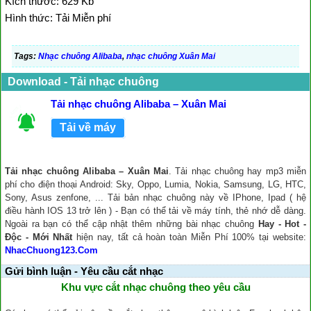
Kích thước: 629 Kb
Hình thức: Tải Miễn phí
Tags:
Nhạc chuông Alibaba
,
nhạc chuông Xuân Mai
Download - Tải nhạc chuông
Tải nhạc chuông Alibaba – Xuân Mai
Tải về máy
Tải nhạc chuông Alibaba – Xuân Mai
. Tải nhạc chuông hay mp3 miễn
phí cho điện thoại Android: Sky, Oppo, Lumia, Nokia, Samsung, LG, HTC,
Sony, Asus zenfone, ... Tải bản nhạc chuông này về IPhone, Ipad ( hệ
điều hành IOS 13 trở lên ) - Bạn có thể tải về máy tính, thẻ nhớ dễ dàng.
Ngoài ra bạn có thể cập nhật thêm những bài nhạc chuông
Hay - Hot -
Độc - Mới Nhất
hiện nay, tất cả hoàn toàn Miễn Phí 100% tại website:
NhacChuong123.Com
Gửi bình luận - Yêu cầu cắt nhạc
Khu vực cắt nhạc chuông theo yêu cầu