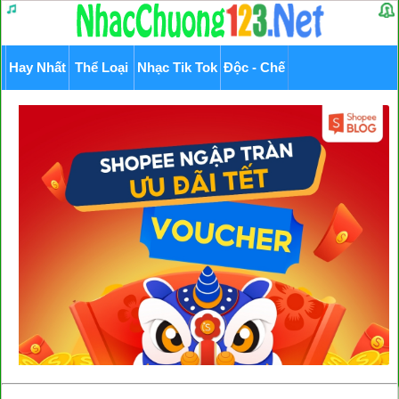
Hay Nhất
Thể Loại
Nhạc Tik Tok
Độc - Chế