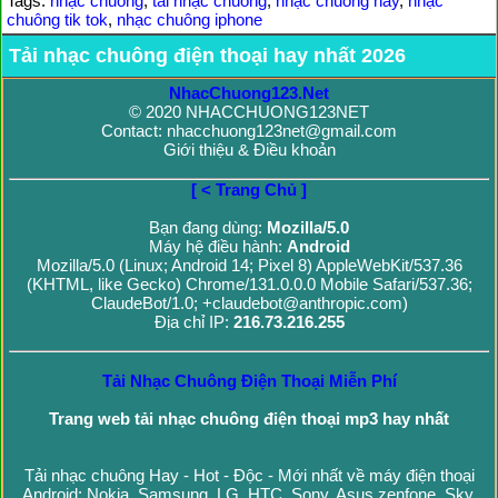
Tags:
nhạc chuông
,
tải nhạc chuông
,
nhạc chuông hay
,
nhạc
chuông tik tok
,
nhạc chuông iphone
Tải nhạc chuông điện thoại hay nhất 2026
NhacChuong123.Net
© 2020 NHACCHUONG123NET
Contact: nhacchuong123net@gmail.com
Giới thiệu & Điều khoản
[ < Trang Chủ ]
Bạn đang dùng:
Mozilla/5.0
Máy hệ điều hành:
Android
Mozilla/5.0 (Linux; Android 14; Pixel 8) AppleWebKit/537.36
(KHTML, like Gecko) Chrome/131.0.0.0 Mobile Safari/537.36;
ClaudeBot/1.0; +claudebot@anthropic.com)
Địa chỉ IP:
216.73.216.255
Tải Nhạc Chuông Điện Thoại Miễn Phí
Trang web tải nhạc chuông điện thoại mp3 hay nhất
Tải nhạc chuông Hay - Hot - Độc - Mới nhất về máy điện thoại
Android: Nokia, Samsung, LG, HTC, Sony, Asus zenfone, Sky,