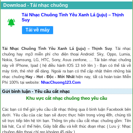
Download - Tải nhạc chuông
Tải Nhạc Chuông Tình Yêu Xanh Lá (juju) – Thịnh
Suy
Tải về máy
Tải Nhạc Chuông Tình Yêu Xanh Lá (juju) – Thịnh Suy
. Tải nhạc
chuông hay mp3 miễn phí cho điện thoại Android: Sky, Oppo, Lumia,
Nokia, Samsung, LG, HTC, Sony, Asus zenfone, ... Tải bản nhạc chuông
này về IPhone, Ipad ( hệ điều hành IOS 13 trở lên ) - Bạn có thể tải về
máy tính, thẻ nhớ dễ dàng. Ngoài ra bạn có thể cập nhật thêm những bài
nhạc chuông
Hay - Hot - Độc - Mới Nhất
hiện nay, tất cả hoàn toàn Miễn
Phí 100% tại website:
NhacChuong123.Com
Gửi bình luận - Yêu cầu cắt nhạc
Khu vực cắt nhạc chuông theo yêu cầu
Các bạn có thể gửi yêu cầu cắt nhạc thông qua ô bình luận Facebook bên
dưới. Yêu cầu của các bạn sẽ được thực hiện trong vòng 48h, chúng tôi
sẽ trực tiếp liên hệ tới bạn. Thông tin yêu cầu cắt nhạc chuông gồm: Tên
bài hát, Ca sĩ thể hiện, Giây bắt đầu và kết thúc đoạn nhạc ( Lưu ý: Nhạc
chuông điện thoại chỉ reo khoảng 45 giây ).