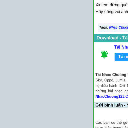
Xin em đừng quê
Hãy sống vui anh
Tags:
Nhạc Chuôn
Download - Tả
Tải Nh
Tải 
Tải Nhạc Chuông 
Sky, Oppo, Lumia, 
hệ điều hành IOS 1
những bài nhạc 
NhacChuong123.
Gửi bình luận - 
Các bạn có thể gử
thực hiện trong vò