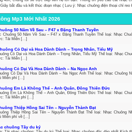
, Giây bắt đầu và kết thúc đoạn nhạc ( Lưu ý: Nhạc chuông điện thoại chỉ reo 
uông Mp3 Mới Nhất 2026
huông 50 Năm Về Sau – F47 x Đặng Thanh Tuyền
c Chuông 50 Năm Về Sau – F47 x Đặng Thanh Tuyền Thể loại: Nhạc Ch
ức: Tải Miễn […]
huông Cỏ Dại và Hoa Dành Dành – Trọng Nhân, Tiểu Mỹ
uông Cỏ Dại và Hoa Dành Dành – Trọng Nhân, Tiểu Mỹ Thể loại: Nhạc Ch
ức: Tải Miễn […]
huông Cỏ Dại Và Hoa Dành Dành – Na Ngọc Anh
uông Cỏ Dại Và Hoa Dành Dành – Na Ngọc Anh Thể loại: Nhạc Chuông 
i Miễn phí […]
huông Em Là Không Thể – Anh Quân, Đông Thiên Đức
uông Em Là Không Thể – Anh Quân, Đông Thiên Đức Thể loại: Nhạc Ch
c: Tải Miễn phí […]
huông Thiệp Hồng Sai Tên – Nguyễn Thành Đạt
uông Thiệp Hồng Sai Tên – Nguyễn Thành Đạt Thể loại: Nhạc Chuông 
i Miễn phí về […]
ạc chuông Tây du ký
in: Tải nhạc chuông: Tây du ký Thể loại: Nhạc chuông độc đáo nhất Kích 