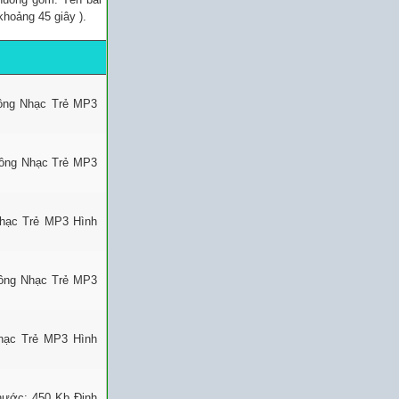
khoảng 45 giây ).
uông Nhạc Trẻ MP3
uông Nhạc Trẻ MP3
Nhạc Trẻ MP3 Hình
uông Nhạc Trẻ MP3
Nhạc Trẻ MP3 Hình
thước: 450 Kb Định