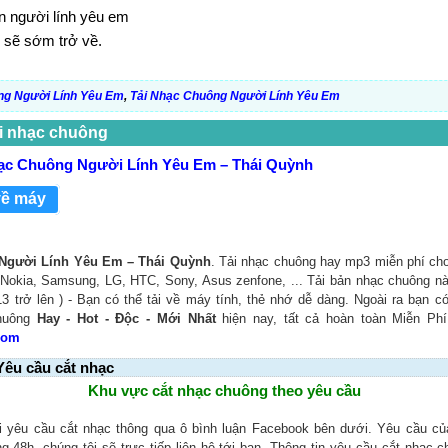
n người lính yêu em
 sẽ sớm trở về.
g Người Lính Yêu Em
,
Tải Nhạc Chuông Người Lính Yêu Em
i nhạc chuông
ạc Chuông Người Lính Yêu Em – Thái Quỳnh
về máy
Người Lính Yêu Em – Thái Quỳnh
. Tải nhạc chuông hay mp3 miễn phí cho 
Nokia, Samsung, LG, HTC, Sony, Asus zenfone, ... Tải bản nhạc chuông nà
3 trở lên ) - Bạn có thể tải về máy tính, thẻ nhớ dễ dàng. Ngoài ra bạn c
chuông
Hay - Hot - Độc - Mới Nhất
hiện nay, tất cả hoàn toàn Miễn Phí
Com
Yêu cầu cắt nhạc
Khu vực cắt nhạc chuông theo yêu cầu
i yêu cầu cắt nhạc thông qua ô bình luận Facebook bên dưới. Yêu cầu c
ng 48h, chúng tôi sẽ trực tiếp liên hệ tới bạn. Thông tin yêu cầu cắt nhạc 