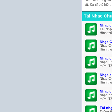
hát, Ca sĩ thể hiện
Tải Nhạc Ch
Nhạc c
Tải Nhạ
Hình th
Nhạc C
Nhạc Ch
Hình th
Nhạc c
Nhạc Ch
thức: Tả
Nhạc c
Nhạc Ch
Hình thứ
Nhạc c
Nhạc ch
thức: Tả
Tải nh
Thông t