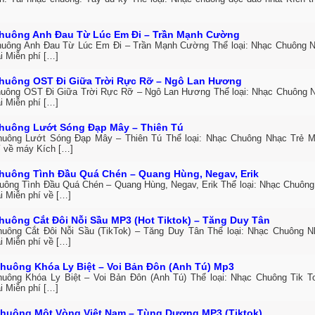
huông Anh Đau Từ Lúc Em Đi – Trần Mạnh Cường
uông Anh Đau Từ Lúc Em Đi – Trần Mạnh Cường Thể loại: Nhạc Chuông 
i Miễn phí […]
huông OST Đi Giữa Trời Rực Rỡ – Ngô Lan Hương
uông OST Đi Giữa Trời Rực Rỡ – Ngô Lan Hương Thể loại: Nhạc Chuông 
i Miễn phí […]
huông Lướt Sóng Đạp Mây – Thiên Tú
uông Lướt Sóng Đạp Mây – Thiên Tú Thể loại: Nhạc Chuông Nhạc Trẻ M
í về máy Kích […]
huông Tình Đầu Quá Chén – Quang Hùng, Negav, Erik
uông Tình Đầu Quá Chén – Quang Hùng, Negav, Erik Thể loại: Nhạc Chuông
i Miễn phí về […]
huông Cắt Đôi Nỗi Sầu MP3 (Hot Tiktok) – Tăng Duy Tân
uông Cắt Đôi Nỗi Sầu (TikTok) – Tăng Duy Tân Thể loại: Nhạc Chuông 
i Miễn phí về […]
huông Khóa Ly Biệt – Voi Bản Đôn (Anh Tú) Mp3
uông Khóa Ly Biệt – Voi Bản Đôn (Anh Tú) Thể loại: Nhạc Chuông Tik 
i Miễn phí […]
huông Một Vòng Việt Nam – Tùng Dương MP3 (Tiktok)