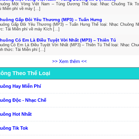
huông Một Vòng Việt Nam – Tùng Dương Thể loại: Nhạc Chuông Tik T
ải Miễn phí về máy […]
huông Gấp Đôi Yêu Thương (MP3) – Tuấn Hưng
uông Gấp Đôi Yêu Thương (MP3) – Tuấn Hưng Thể loại: Nhạc Chuông N
ức: Tải Miễn phí về máy Kích […]
huông Có Em Là Điều Tuyệt Vời Nhất (MP3) – Thiên Tú
uông Có Em Là Điều Tuyệt Vời Nhất (MP3) – Thiên Tú Thể loại: Nhạc Ch
h thức: Tải Miễn phí […]
>> Xem thêm <<
uông Theo Thể Loại
huông Hay Miễn Phí
huông Độc - Nhạc Chế
huông Hot Nhất
uông Tik Tok