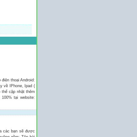
điện thoại Android:
y về IPhone, Ipad (
ó thể cập nhật thêm
 100% tại website:
ủa các bạn sẽ được
chuông gồm: Tên bài