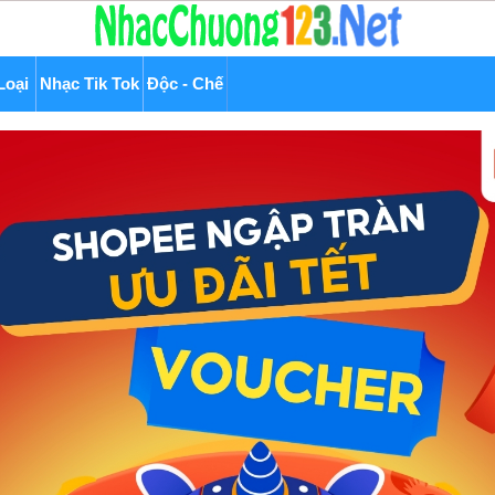
Loại
Nhạc Tik Tok
Độc - Chế