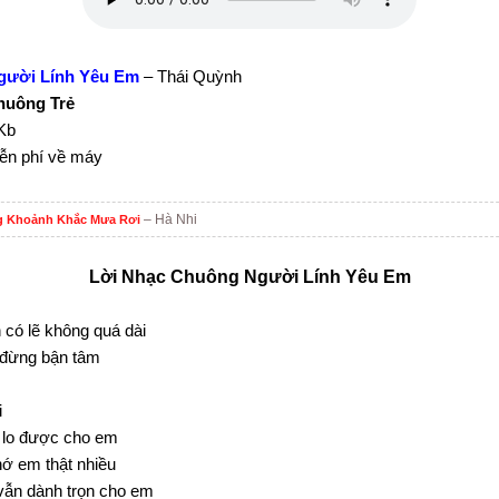
gười Lính Yêu Em
– Thái Quỳnh
huông Trẻ
Kb
iễn phí về máy
– Hà Nhi
 Khoảnh Khắc Mưa Rơi
Lời Nhạc Chuông Người Lính Yêu Em
 có lẽ không quá dài
m đừng bận tâm
i
 lo được cho em
hớ em thật nhiều
vẫn dành trọn cho em