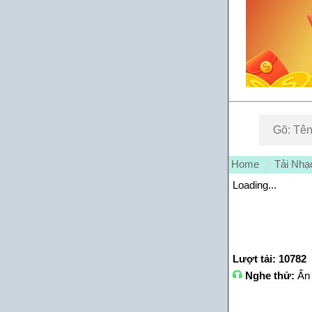
Home
Tải Nhạ
Loading...
Lượt tải: 10782
Nghe thử:
Ấn 