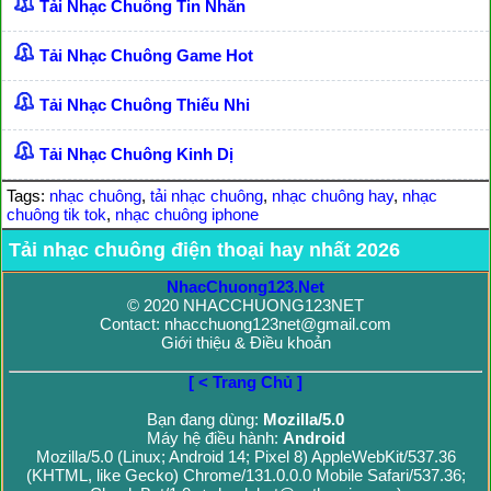
Tải Nhạc Chuông Tin Nhắn
Tải Nhạc Chuông Game Hot
Tải Nhạc Chuông Thiếu Nhi
Tải Nhạc Chuông Kinh Dị
Tags:
nhạc chuông
,
tải nhạc chuông
,
nhạc chuông hay
,
nhạc
chuông tik tok
,
nhạc chuông iphone
Tải nhạc chuông điện thoại hay nhất 2026
NhacChuong123.Net
© 2020 NHACCHUONG123NET
Contact: nhacchuong123net@gmail.com
Giới thiệu & Điều khoản
[ < Trang Chủ ]
Bạn đang dùng:
Mozilla/5.0
Máy hệ điều hành:
Android
Mozilla/5.0 (Linux; Android 14; Pixel 8) AppleWebKit/537.36
(KHTML, like Gecko) Chrome/131.0.0.0 Mobile Safari/537.36;