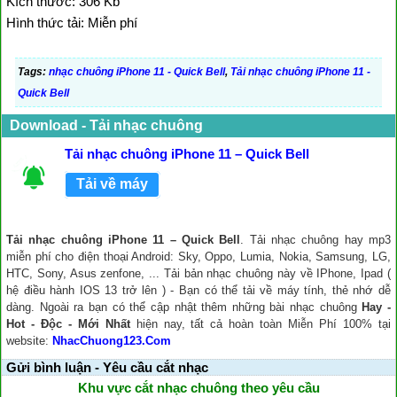
Kích thước: 306 Kb
Hình thức tải: Miễn phí
Tags:
nhạc chuông iPhone 11 - Quick Bell
,
Tải nhạc chuông iPhone 11 -
Quick Bell
Download - Tải nhạc chuông
Tải nhạc chuông iPhone 11 – Quick Bell
Tải về máy
Tải nhạc chuông iPhone 11 – Quick Bell
. Tải nhạc chuông hay mp3
miễn phí cho điện thoại Android: Sky, Oppo, Lumia, Nokia, Samsung, LG,
HTC, Sony, Asus zenfone, ... Tải bản nhạc chuông này về IPhone, Ipad (
hệ điều hành IOS 13 trở lên ) - Bạn có thể tải về máy tính, thẻ nhớ dễ
dàng. Ngoài ra bạn có thể cập nhật thêm những bài nhạc chuông
Hay -
Hot - Độc - Mới Nhất
hiện nay, tất cả hoàn toàn Miễn Phí 100% tại
website:
NhacChuong123.Com
Gửi bình luận - Yêu cầu cắt nhạc
Khu vực cắt nhạc chuông theo yêu cầu