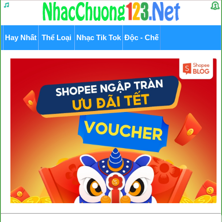
Hay Nhất
Thể Loại
Nhạc Tik Tok
Độc - Chế