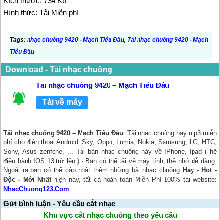
Kích thước: 734 Kb
Hình thức: Tải Miễn phí
Tags:
nhạc chuông 9420 - Mạch Tiểu Đâu
,
Tải nhạc chuông 9420 - Mạch
Tiểu Đâu
Download - Tải nhạc chuông
Tải nhạc chuông 9420 – Mạch Tiểu Đâu
Tải về máy
Tải nhạc chuông 9420 – Mạch Tiểu Đâu
. Tải nhạc chuông hay mp3 miễn
phí cho điện thoại Android: Sky, Oppo, Lumia, Nokia, Samsung, LG, HTC,
Sony, Asus zenfone, ... Tải bản nhạc chuông này về IPhone, Ipad ( hệ
điều hành IOS 13 trở lên ) - Bạn có thể tải về máy tính, thẻ nhớ dễ dàng.
Ngoài ra bạn có thể cập nhật thêm những bài nhạc chuông
Hay - Hot -
Độc - Mới Nhất
hiện nay, tất cả hoàn toàn Miễn Phí 100% tại website:
NhacChuong123.Com
Gửi bình luận - Yêu cầu cắt nhạc
Khu vực cắt nhạc chuông theo yêu cầu