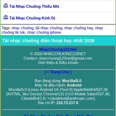
Tải Nhạc Chuông Thiếu Nhi
Tải Nhạc Chuông Kinh Dị
Tags:
nhạc chuông
,
tải nhạc chuông
,
nhạc chuông hay
,
nhạc
chuông tik tok
,
nhạc chuông iphone
Tải nhạc chuông điện thoại hay nhất 2026
NhacChuong123.Net
© 2020 NHACCHUONG123NET
Contact: nhacchuong123net@gmail.com
Giới thiệu & Điều khoản
[ < Trang Chủ ]
Bạn đang dùng:
Mozilla/5.0
Máy hệ điều hành:
Android
Mozilla/5.0 (Linux; Android 14; Pixel 8) AppleWebKit/537.36
(KHTML, like Gecko) Chrome/131.0.0.0 Mobile Safari/537.36;
ClaudeBot/1.0; +claudebot@anthropic.com)
Địa chỉ IP:
216.73.217.6