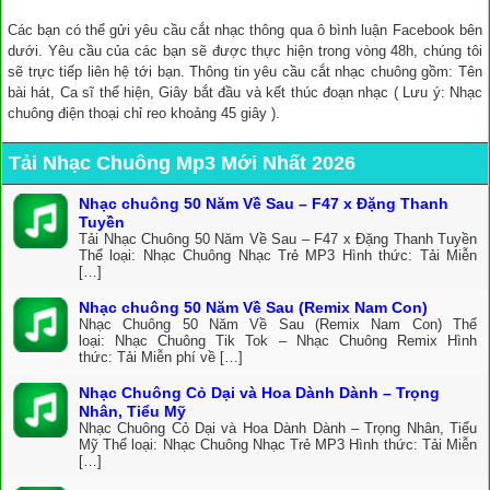
Các bạn có thể gửi yêu cầu cắt nhạc thông qua ô bình luận Facebook bên
dưới. Yêu cầu của các bạn sẽ được thực hiện trong vòng 48h, chúng tôi
sẽ trực tiếp liên hệ tới bạn. Thông tin yêu cầu cắt nhạc chuông gồm: Tên
bài hát, Ca sĩ thể hiện, Giây bắt đầu và kết thúc đoạn nhạc ( Lưu ý: Nhạc
chuông điện thoại chỉ reo khoảng 45 giây ).
Tải Nhạc Chuông Mp3 Mới Nhất 2026
Nhạc chuông 50 Năm Về Sau – F47 x Đặng Thanh
Tuyền
Tải Nhạc Chuông 50 Năm Về Sau – F47 x Đặng Thanh Tuyền
Thể loại: Nhạc Chuông Nhạc Trẻ MP3 Hình thức: Tải Miễn
[…]
Nhạc chuông 50 Năm Về Sau (Remix Nam Con)
Nhạc Chuông 50 Năm Về Sau (Remix Nam Con) Thể
loại: Nhạc Chuông Tik Tok – Nhạc Chuông Remix Hình
thức: Tải Miễn phí về […]
Nhạc Chuông Cỏ Dại và Hoa Dành Dành – Trọng
Nhân, Tiểu Mỹ
Nhạc Chuông Cỏ Dại và Hoa Dành Dành – Trọng Nhân, Tiểu
Mỹ Thể loại: Nhạc Chuông Nhạc Trẻ MP3 Hình thức: Tải Miễn
[…]