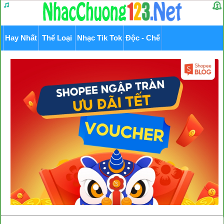
Hay Nhất
Thể Loại
Nhạc Tik Tok
Độc - Chế