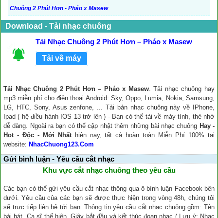
Chuông 2 Phút Hơn - Pháo x Masew
Download - Tải nhạc chuông
Tải Nhạc Chuông 2 Phút Hơn – Pháo x Masew
Tải về máy
Tải Nhạc Chuông 2 Phút Hơn – Pháo x Masew
. Tải nhạc chuông hay
mp3 miễn phí cho điện thoại Android: Sky, Oppo, Lumia, Nokia, Samsung,
LG, HTC, Sony, Asus zenfone, ... Tải bản nhạc chuông này về IPhone,
Ipad ( hệ điều hành IOS 13 trở lên ) - Bạn có thể tải về máy tính, thẻ nhớ
dễ dàng. Ngoài ra bạn có thể cập nhật thêm những bài nhạc chuông
Hay -
Hot - Độc - Mới Nhất
hiện nay, tất cả hoàn toàn Miễn Phí 100% tại
website:
NhacChuong123.Com
Gửi bình luận - Yêu cầu cắt nhạc
Khu vực cắt nhạc chuông theo yêu cầu
Các bạn có thể gửi yêu cầu cắt nhạc thông qua ô bình luận Facebook bên
dưới. Yêu cầu của các bạn sẽ được thực hiện trong vòng 48h, chúng tôi
sẽ trực tiếp liên hệ tới bạn. Thông tin yêu cầu cắt nhạc chuông gồm: Tên
bài hát, Ca sĩ thể hiện, Giây bắt đầu và kết thúc đoạn nhạc ( Lưu ý: Nhạc