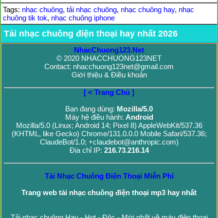
Tags:
nhạc chuông
,
tải nhạc chuông
,
nhạc chuông hay
,
nhạc
chuông tik tok
,
nhạc chuông iphone
Tải nhạc chuông điện thoại hay nhất 2026
NhacChuong123.Net
© 2020 NHACCHUONG123NET
Contact: nhacchuong123net@gmail.com
Giới thiệu & Điều khoản
[ < Trang Chủ ]
Bạn đang dùng:
Mozilla/5.0
Máy hệ điều hành:
Android
Mozilla/5.0 (Linux; Android 14; Pixel 8) AppleWebKit/537.36
(KHTML, like Gecko) Chrome/131.0.0.0 Mobile Safari/537.36;
ClaudeBot/1.0; +claudebot@anthropic.com)
Địa chỉ IP:
216.73.216.14
Tải Nhạc Chuông Điện Thoại Miễn Phí
Trang web tải nhạc chuông điện thoại mp3 hay nhất
Tải nhạc chuông Hay - Hot - Độc - Mới nhất về máy điện thoại