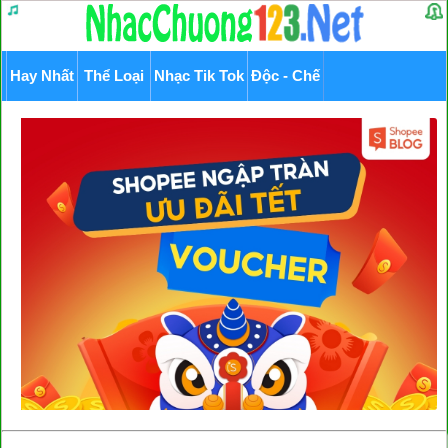
Hay Nhất
Thể Loại
Nhạc Tik Tok
Độc - Chế