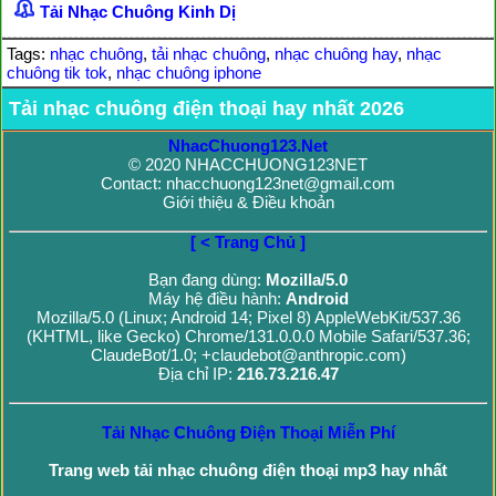
Tải Nhạc Chuông Kinh Dị
Tags:
nhạc chuông
,
tải nhạc chuông
,
nhạc chuông hay
,
nhạc
chuông tik tok
,
nhạc chuông iphone
Tải nhạc chuông điện thoại hay nhất 2026
NhacChuong123.Net
© 2020 NHACCHUONG123NET
Contact: nhacchuong123net@gmail.com
Giới thiệu & Điều khoản
[ < Trang Chủ ]
Bạn đang dùng:
Mozilla/5.0
Máy hệ điều hành:
Android
Mozilla/5.0 (Linux; Android 14; Pixel 8) AppleWebKit/537.36
(KHTML, like Gecko) Chrome/131.0.0.0 Mobile Safari/537.36;
ClaudeBot/1.0; +claudebot@anthropic.com)
Địa chỉ IP:
216.73.216.47
Tải Nhạc Chuông Điện Thoại Miễn Phí
Trang web tải nhạc chuông điện thoại mp3 hay nhất