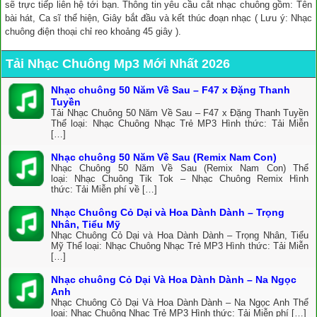
sẽ trực tiếp liên hệ tới bạn. Thông tin yêu cầu cắt nhạc chuông gồm: Tên
bài hát, Ca sĩ thể hiện, Giây bắt đầu và kết thúc đoạn nhạc ( Lưu ý: Nhạc
chuông điện thoại chỉ reo khoảng 45 giây ).
Tải Nhạc Chuông Mp3 Mới Nhất 2026
Nhạc chuông 50 Năm Về Sau – F47 x Đặng Thanh
Tuyền
Tải Nhạc Chuông 50 Năm Về Sau – F47 x Đặng Thanh Tuyền
Thể loại: Nhạc Chuông Nhạc Trẻ MP3 Hình thức: Tải Miễn
[…]
Nhạc chuông 50 Năm Về Sau (Remix Nam Con)
Nhạc Chuông 50 Năm Về Sau (Remix Nam Con) Thể
loại: Nhạc Chuông Tik Tok – Nhạc Chuông Remix Hình
thức: Tải Miễn phí về […]
Nhạc Chuông Cỏ Dại và Hoa Dành Dành – Trọng
Nhân, Tiểu Mỹ
Nhạc Chuông Cỏ Dại và Hoa Dành Dành – Trọng Nhân, Tiểu
Mỹ Thể loại: Nhạc Chuông Nhạc Trẻ MP3 Hình thức: Tải Miễn
[…]
Nhạc chuông Cỏ Dại Và Hoa Dành Dành – Na Ngọc
Anh
Nhạc Chuông Cỏ Dại Và Hoa Dành Dành – Na Ngọc Anh Thể
loại: Nhạc Chuông Nhạc Trẻ MP3 Hình thức: Tải Miễn phí […]