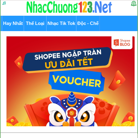
Hay Nhất
Thể Loại
Nhạc Tik Tok
Độc - Chế