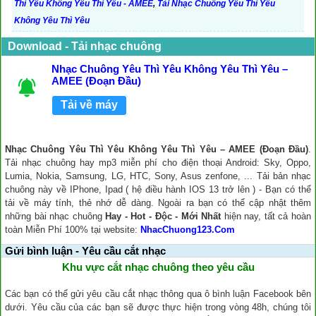
Thì Yêu Không Yêu Thì Yêu - AMEE
,
Tải Nhạc Chuông Yêu Thì Yêu
Không Yêu Thì Yêu
Download - Tải nhạc chuông
Nhạc Chuông Yêu Thì Yêu Không Yêu Thì Yêu –
AMEE (Đoạn Đầu)
Tải về máy
Nhạc Chuông Yêu Thì Yêu Không Yêu Thì Yêu – AMEE (Đoạn Đầu)
.
Tải nhạc chuông hay mp3 miễn phí cho điện thoại Android: Sky, Oppo,
Lumia, Nokia, Samsung, LG, HTC, Sony, Asus zenfone, ... Tải bản nhạc
chuông này về IPhone, Ipad ( hệ điều hành IOS 13 trở lên ) - Bạn có thể
tải về máy tính, thẻ nhớ dễ dàng. Ngoài ra bạn có thể cập nhật thêm
những bài nhạc chuông
Hay - Hot - Độc - Mới Nhất
hiện nay, tất cả hoàn
toàn Miễn Phí 100% tại website:
NhacChuong123.Com
Gửi bình luận - Yêu cầu cắt nhạc
Khu vực cắt nhạc chuông theo yêu cầu
Các bạn có thể gửi yêu cầu cắt nhạc thông qua ô bình luận Facebook bên
dưới. Yêu cầu của các bạn sẽ được thực hiện trong vòng 48h, chúng tôi