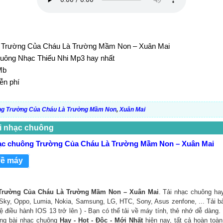
: Trường Của Cháu Là Trường Mầm Non – Xuân Mai
huông Nhạc Thiếu Nhi Mp3 hay nhất
Mb
ễn phí
ng Trường Của Cháu Là Trường Mầm Non
,
Xuân Mai
i nhạc chuông
ạc chuông Trường Của Cháu Là Trường Mầm Non – Xuân Mai
về máy
 Trường Của Cháu Là Trường Mầm Non – Xuân Mai
. Tải nhạc chuông ha
: Sky, Oppo, Lumia, Nokia, Samsung, LG, HTC, Sony, Asus zenfone, ... Tải 
ệ điều hành IOS 13 trở lên ) - Bạn có thể tải về máy tính, thẻ nhớ dễ dàng.
ng bài nhạc chuông
Hay - Hot - Độc - Mới Nhất
hiện nay, tất cả hoàn toà