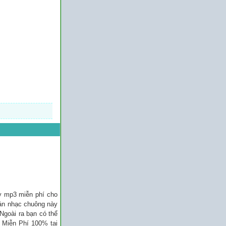
y mp3 miễn phí cho
bản nhạc chuông này
 Ngoài ra bạn có thể
n Miễn Phí 100% tại