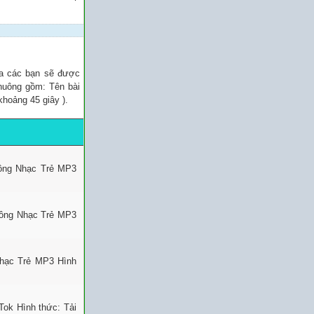
ủa các bạn sẽ được
chuông gồm: Tên bài
khoảng 45 giây ).
uông Nhạc Trẻ MP3
uông Nhạc Trẻ MP3
Nhạc Trẻ MP3 Hình
Tok Hình thức: Tải