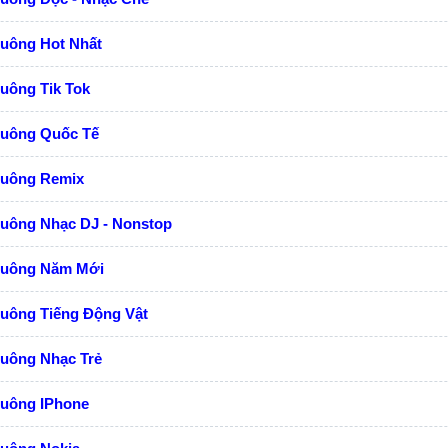
huông Hot Nhất
uông Tik Tok
huông Quốc Tế
huông Remix
huông Nhạc DJ - Nonstop
huông Năm Mới
huông Tiếng Động Vật
huông Nhạc Trẻ
huông IPhone