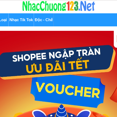
Loại
Nhạc Tik Tok
Độc - Chế