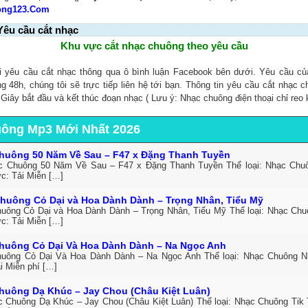
ong123.Com
Yêu cầu cắt nhạc
Khu vực cắt nhạc chuông theo yêu cầu
i yêu cầu cắt nhạc thông qua ô bình luận Facebook bên dưới. Yêu cầu c
ng 48h, chúng tôi sẽ trực tiếp liên hệ tới bạn. Thông tin yêu cầu cắt nhạc 
, Giây bắt đầu và kết thúc đoạn nhạc ( Lưu ý: Nhạc chuông điện thoại chỉ reo 
uông Mp3 Mới Nhất 2026
huông 50 Năm Về Sau – F47 x Đặng Thanh Tuyền
c Chuông 50 Năm Về Sau – F47 x Đặng Thanh Tuyền Thể loại: Nhạc Ch
ức: Tải Miễn […]
huông Cỏ Dại và Hoa Dành Dành – Trọng Nhân, Tiểu Mỹ
uông Cỏ Dại và Hoa Dành Dành – Trọng Nhân, Tiểu Mỹ Thể loại: Nhạc Ch
ức: Tải Miễn […]
huông Cỏ Dại Và Hoa Dành Dành – Na Ngọc Anh
uông Cỏ Dại Và Hoa Dành Dành – Na Ngọc Anh Thể loại: Nhạc Chuông 
i Miễn phí […]
huông Dạ Khúc – Jay Chou (Châu Kiệt Luân)
c Chuông Dạ Khúc – Jay Chou (Châu Kiệt Luân) Thể loại: Nhạc Chuông Tik 