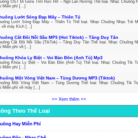
uông OST Đi Giữa Trời Rực Rỡ – Ngô Lan Hương Thể loại: Nhạc Chuông 
i Miễn phí […]
huông Lướt Sóng Đạp Mây – Thiên Tú
uông Lướt Sóng Đạp Mây – Thiên Tú Thể loại: Nhạc Chuông Nhạc Trẻ M
í về máy Kích […]
huông Cắt Đôi Nỗi Sầu MP3 (Hot Tiktok) – Tăng Duy Tân
uông Cắt Đôi Nỗi Sầu (TikTok) – Tăng Duy Tân Thể loại: Nhạc Chuông 
i Miễn phí về […]
huông Khóa Ly Biệt – Voi Bản Đôn (Anh Tú) Mp3
uông Khóa Ly Biệt – Voi Bản Đôn (Anh Tú) Thể loại: Nhạc Chuông Tik 
i Miễn phí […]
huông Một Vòng Việt Nam – Tùng Dương MP3 (Tiktok)
huông Một Vòng Việt Nam – Tùng Dương Thể loại: Nhạc Chuông Tik T
ải Miễn phí về máy […]
>> Xem thêm <<
uông Theo Thể Loại
huông Hay Miễn Phí
huông Độc - Nhạc Chế