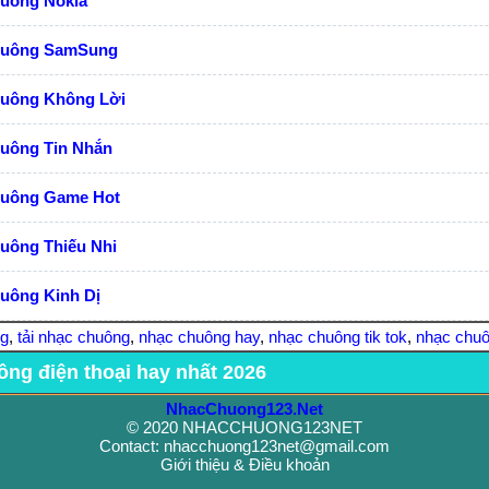
huông Nokia
huông SamSung
huông Không Lời
huông Tin Nhắn
huông Game Hot
uông Thiếu Nhi
uông Kinh Dị
ng
,
tải nhạc chuông
,
nhạc chuông hay
,
nhạc chuông tik tok
,
nhạc chuô
ông điện thoại hay nhất 2026
NhacChuong123.Net
© 2020 NHACCHUONG123NET
Contact: nhacchuong123net@gmail.com
Giới thiệu & Điều khoản