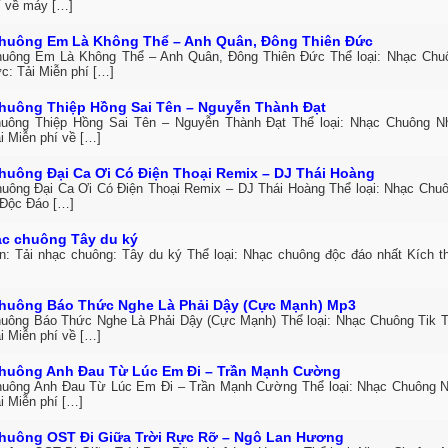
í về máy […]
huông Em Là Không Thể – Anh Quân, Đông Thiên Đức
uông Em Là Không Thể – Anh Quân, Đông Thiên Đức Thể loại: Nhạc Ch
c: Tải Miễn phí […]
huông Thiệp Hồng Sai Tên – Nguyễn Thành Đạt
uông Thiệp Hồng Sai Tên – Nguyễn Thành Đạt Thể loại: Nhạc Chuông 
i Miễn phí về […]
huông Đại Ca Ơi Có Điện Thoại Remix – DJ Thái Hoàng
uông Đại Ca Ơi Có Điện Thoại Remix – DJ Thái Hoàng Thể loại: Nhạc Chuô
Độc Đáo […]
ạc chuông Tây du ký
in: Tải nhạc chuông: Tây du ký Thể loại: Nhạc chuông độc đáo nhất Kích 
huông Báo Thức Nghe Là Phải Dậy (Cực Mạnh) Mp3
uông Báo Thức Nghe Là Phải Dậy (Cực Mạnh) Thể loại: Nhạc Chuông Tik 
i Miễn phí về […]
huông Anh Đau Từ Lúc Em Đi – Trần Mạnh Cường
uông Anh Đau Từ Lúc Em Đi – Trần Mạnh Cường Thể loại: Nhạc Chuông 
i Miễn phí […]
huông OST Đi Giữa Trời Rực Rỡ – Ngô Lan Hương