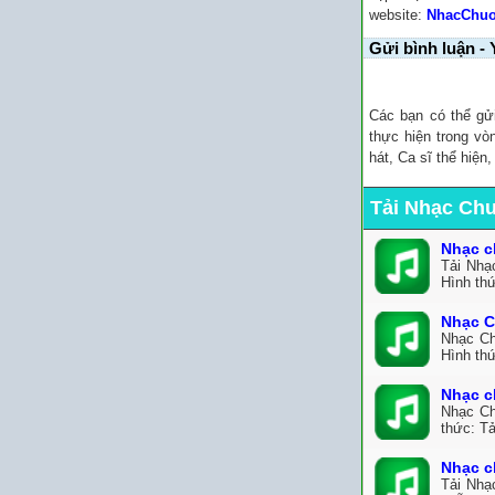
website:
NhacChu
Gửi bình luận - 
Các bạn có thể gử
thực hiện trong vò
hát, Ca sĩ thể hiện
Tải Nhạc Ch
Nhạc c
Tải Nhạ
Hình th
Nhạc C
Nhạc Ch
Hình th
Nhạc c
Nhạc Ch
thức: Tả
Nhạc c
Tải Nhạ