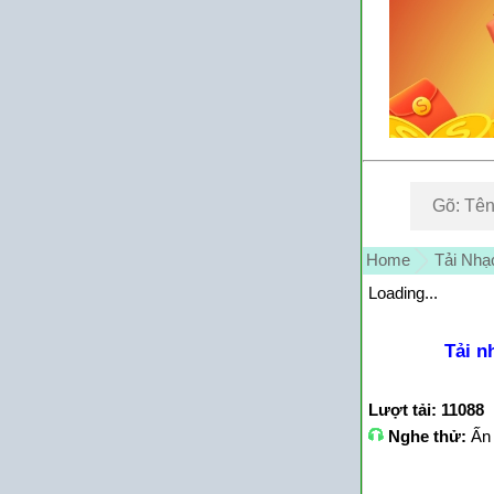
Home
Tải Nhạ
Loading...
Tải n
Lượt tải: 11088
Nghe thử:
Ấn 