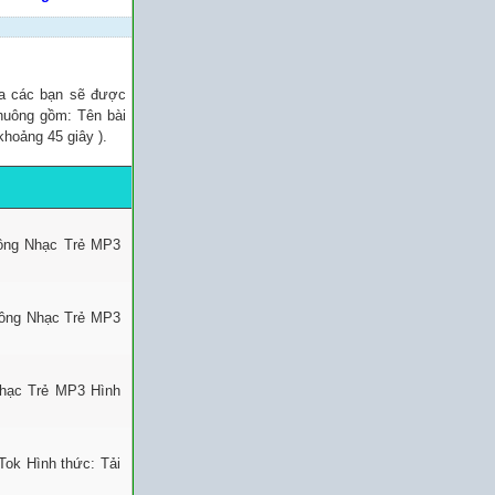
ủa các bạn sẽ được
chuông gồm: Tên bài
khoảng 45 giây ).
uông Nhạc Trẻ MP3
uông Nhạc Trẻ MP3
Nhạc Trẻ MP3 Hình
Tok Hình thức: Tải