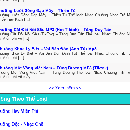
i Miễn phí […]
huông Lướt Sóng Đạp Mây – Thiên Tú
uông Lướt Sóng Đạp Mây – Thiên Tú Thể loại: Nhạc Chuông Nhạc Trẻ M
í về máy Kích […]
huông Cắt Đôi Nỗi Sầu MP3 (Hot Tiktok) – Tăng Duy Tân
uông Cắt Đôi Nỗi Sầu (TikTok) – Tăng Duy Tân Thể loại: Nhạc Chuông 
i Miễn phí về […]
huông Khóa Ly Biệt – Voi Bản Đôn (Anh Tú) Mp3
uông Khóa Ly Biệt – Voi Bản Đôn (Anh Tú) Thể loại: Nhạc Chuông Tik 
i Miễn phí […]
huông Một Vòng Việt Nam – Tùng Dương MP3 (Tiktok)
huông Một Vòng Việt Nam – Tùng Dương Thể loại: Nhạc Chuông Tik T
ải Miễn phí về máy […]
>> Xem thêm <<
uông Theo Thể Loại
huông Hay Miễn Phí
huông Độc - Nhạc Chế