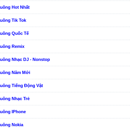
huông Hot Nhất
uông Tik Tok
huông Quốc Tế
huông Remix
huông Nhạc DJ - Nonstop
huông Năm Mới
huông Tiếng Động Vật
huông Nhạc Trẻ
huông IPhone
huông Nokia