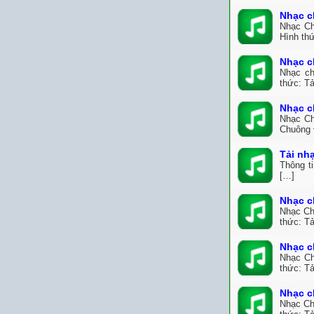
Nhạc c
Nhạc Ch
Hình thứ
Nhạc c
Nhạc ch
thức: Tả
Nhạc c
Nhạc Ch
Chuông 
Tải nh
Thông t
[…]
Nhạc c
Nhạc Ch
thức: Tả
Nhạc c
Nhạc Ch
thức: Tả
Nhạc c
Nhạc Ch