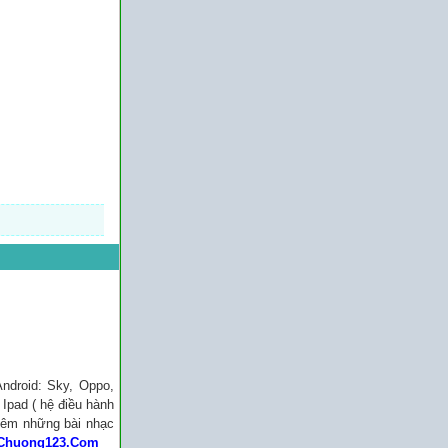
ndroid: Sky, Oppo,
Ipad ( hệ điều hành
thêm những bài nhạc
Chuong123.Com