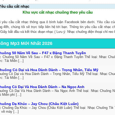
Yêu cầu cắt nhạc
Khu vực cắt nhạc chuông theo yêu cầu
i yêu cầu cắt nhạc thông qua ô bình luận Facebook bên dưới. Yêu cầu c
ng 48h, chúng tôi sẽ trực tiếp liên hệ tới bạn. Thông tin yêu cầu cắt nhạc 
, Giây bắt đầu và kết thúc đoạn nhạc ( Lưu ý: Nhạc chuông điện thoại chỉ reo 
uông Mp3 Mới Nhất 2026
huông 50 Năm Về Sau – F47 x Đặng Thanh Tuyền
c Chuông 50 Năm Về Sau – F47 x Đặng Thanh Tuyền Thể loại: Nhạc Ch
ức: Tải Miễn […]
huông Cỏ Dại và Hoa Dành Dành – Trọng Nhân, Tiểu Mỹ
uông Cỏ Dại và Hoa Dành Dành – Trọng Nhân, Tiểu Mỹ Thể loại: Nhạc Ch
ức: Tải Miễn […]
huông Cỏ Dại Và Hoa Dành Dành – Na Ngọc Anh
uông Cỏ Dại Và Hoa Dành Dành – Na Ngọc Anh Thể loại: Nhạc Chuông 
i Miễn phí […]
huông Dạ Khúc – Jay Chou (Châu Kiệt Luân)
c Chuông Dạ Khúc – Jay Chou (Châu Kiệt Luân) Thể loại: Nhạc Chuông Tik 
í về máy […]