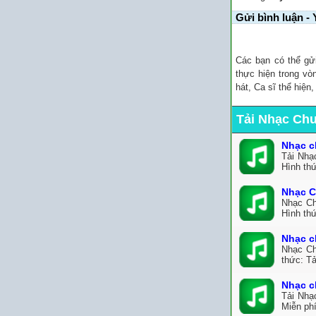
Gửi bình luận - 
Các bạn có thể gử
thực hiện trong vò
hát, Ca sĩ thể hiện
Tải Nhạc Ch
Nhạc c
Tải Nhạ
Hình th
Nhạc C
Nhạc Ch
Hình th
Nhạc c
Nhạc Ch
thức: Tả
Nhạc c
Tải Nhạ
Miễn ph