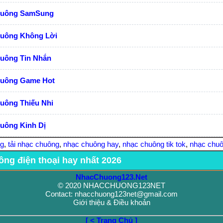
huông SamSung
huông Không Lời
huông Tin Nhắn
huông Game Hot
uông Thiếu Nhi
uông Kinh Dị
ng
,
tải nhạc chuông
,
nhạc chuông hay
,
nhạc chuông tik tok
,
nhạc chuô
ông điện thoại hay nhất 2026
NhacChuong123.Net
© 2020 NHACCHUONG123NET
Contact: nhacchuong123net@gmail.com
Giới thiệu & Điều khoản
[ < Trang Chủ ]