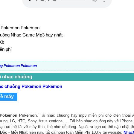
g: Pokemon Pokemon
chuông Nhạc Game Mp3 hay nhất
Kb
ễn phí
ng Pokemon Pokemon
i nhạc chuông
hạc chuông Pokemon Pokemon
về máy
g Pokemon Pokemon
. Tải nhạc chuông hay mp3 miễn phí cho điện thoại A
ung, LG, HTC, Sony, Asus zenfone, ... Tải bản nhạc chuông này về IPhone, 
 Bạn có thể tải về máy tính, thẻ nhớ dễ dàng. Ngoài ra bạn có thể cập nhật 
 Độc - Mới Nhất
hiện nay, tất cả hoàn toàn Miễn Phí 100% tại website:
Nhac