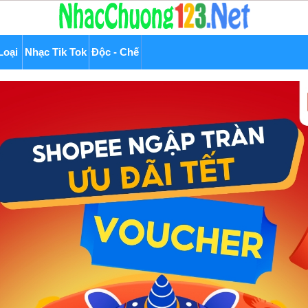
Loại
Nhạc Tik Tok
Độc - Chế