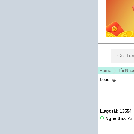
Home
Tải Nh
Loading...
Lượt tải: 13554
Nghe thử:
Ấn 