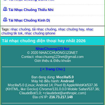
Tải Nhạc Chuông Thiếu Nhi
Tải Nhạc Chuông Kinh Dị
Tags:
nhạc chuông
,
tải nhạc chuông
,
nhạc chuông hay
,
nhạc
chuông tik tok
,
nhạc chuông iphone
Tải nhạc chuông điện thoại hay nhất 2026
NhacChuong123.Net
© 2020 NHACCHUONG123NET
Contact: nhacchuong123net@gmail.com
Giới thiệu & Điều khoản
[ < Trang Chủ ]
Bạn đang dùng:
Mozilla/5.0
Máy hệ điều hành:
Android
Mozilla/5.0 (Linux; Android 14; Pixel 8) AppleWebKit/537.36
(KHTML, like Gecko) Chrome/131.0.0.0 Mobile Safari/537.36;
ClaudeBot/1.0; +claudebot@anthropic.com)
Địa chỉ IP:
216.73.217.148