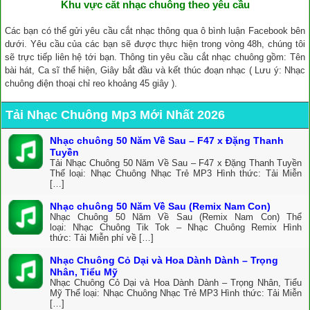
Khu vực cắt nhạc chuông theo yêu cầu
Các bạn có thể gửi yêu cầu cắt nhạc thông qua ô bình luận Facebook bên
dưới. Yêu cầu của các bạn sẽ được thực hiện trong vòng 48h, chúng tôi
sẽ trực tiếp liên hệ tới bạn. Thông tin yêu cầu cắt nhạc chuông gồm: Tên
bài hát, Ca sĩ thể hiện, Giây bắt đầu và kết thúc đoạn nhạc ( Lưu ý: Nhạc
chuông điện thoại chỉ reo khoảng 45 giây ).
Tải Nhạc Chuông Mp3 Mới Nhất 2026
Nhạc chuông 50 Năm Về Sau – F47 x Đặng Thanh
Tuyền
Tải Nhạc Chuông 50 Năm Về Sau – F47 x Đặng Thanh Tuyền
Thể loại: Nhạc Chuông Nhạc Trẻ MP3 Hình thức: Tải Miễn
[…]
Nhạc chuông 50 Năm Về Sau (Remix Nam Con)
Nhạc Chuông 50 Năm Về Sau (Remix Nam Con) Thể
loại: Nhạc Chuông Tik Tok – Nhạc Chuông Remix Hình
thức: Tải Miễn phí về […]
Nhạc Chuông Cỏ Dại và Hoa Dành Dành – Trọng
Nhân, Tiểu Mỹ
Nhạc Chuông Cỏ Dại và Hoa Dành Dành – Trọng Nhân, Tiểu
Mỹ Thể loại: Nhạc Chuông Nhạc Trẻ MP3 Hình thức: Tải Miễn
[…]