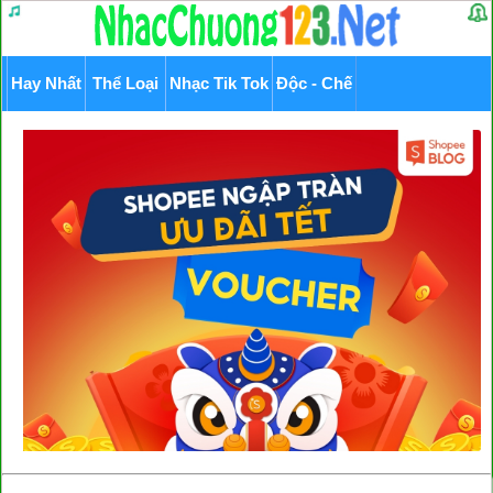
Hay Nhất
Thể Loại
Nhạc Tik Tok
Độc - Chế