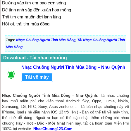
Đường vào tim em bao cơn sóng
Để tình anh sắp đến xuân hoa mộng
Trái tim em muôn đời lạnh lùng
Hỡi ơi, trái tim mùa đông
Tags:
Nhạc Chuông Người Tình Mùa Đông
,
Tải Nhạc Chuông Người Tình
Mùa Đông
Download - Tải nhạc chuông
Nhạc Chuông Người Tình Mùa Đông – Như Quỳnh
Tải về máy
Nhạc Chuông Người Tình Mùa Đông – Như Quỳnh
. Tải nhạc chuông
hay mp3 miễn phí cho điện thoại Android: Sky, Oppo, Lumia, Nokia,
Samsung, LG, HTC, Sony, Asus zenfone, ... Tải bản nhạc chuông này về
IPhone, Ipad ( hệ điều hành IOS 13 trở lên ) - Bạn có thể tải về máy tính,
thẻ nhớ dễ dàng. Ngoài ra bạn có thể cập nhật thêm những bài nhạc
chuông
Hay - Hot - Độc - Mới Nhất
hiện nay, tất cả hoàn toàn Miễn Phí
100% tại website:
NhacChuong123.Com