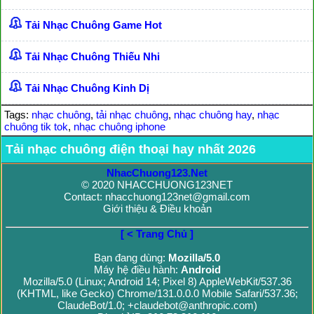
Tải Nhạc Chuông Game Hot
Tải Nhạc Chuông Thiếu Nhi
Tải Nhạc Chuông Kinh Dị
Tags:
nhạc chuông
,
tải nhạc chuông
,
nhạc chuông hay
,
nhạc
chuông tik tok
,
nhạc chuông iphone
Tải nhạc chuông điện thoại hay nhất 2026
NhacChuong123.Net
© 2020 NHACCHUONG123NET
Contact: nhacchuong123net@gmail.com
Giới thiệu & Điều khoản
[ < Trang Chủ ]
Bạn đang dùng:
Mozilla/5.0
Máy hệ điều hành:
Android
Mozilla/5.0 (Linux; Android 14; Pixel 8) AppleWebKit/537.36
(KHTML, like Gecko) Chrome/131.0.0.0 Mobile Safari/537.36;
ClaudeBot/1.0; +claudebot@anthropic.com)