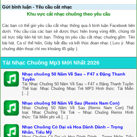
Gửi bình luận - Yêu cầu cắt nhạc
Khu vực cắt nhạc chuông theo yêu cầu
Các bạn có thể gửi yêu cầu cắt nhạc thông qua ô bình luận Facebook bên
dưới. Yêu cầu của các bạn sẽ được thực hiện trong vòng 48h, chúng tôi
sẽ trực tiếp liên hệ tới bạn. Thông tin yêu cầu cắt nhạc chuông gồm: Tên
bài hát, Ca sĩ thể hiện, Giây bắt đầu và kết thúc đoạn nhạc ( Lưu ý: Nhạc
chuông điện thoại chỉ reo khoảng 45 giây ).
Tải Nhạc Chuông Mp3 Mới Nhất 2026
Nhạc chuông 50 Năm Về Sau – F47 x Đặng Thanh
Tuyền
Tải Nhạc Chuông 50 Năm Về Sau – F47 x Đặng Thanh Tuyền
Thể loại: Nhạc Chuông Nhạc Trẻ MP3 Hình thức: Tải Miễn
[…]
Nhạc chuông 50 Năm Về Sau (Remix Nam Con)
Nhạc Chuông 50 Năm Về Sau (Remix Nam Con) Thể
loại: Nhạc Chuông Tik Tok – Nhạc Chuông Remix Hình
thức: Tải Miễn phí về […]
Nhạc Chuông Cỏ Dại và Hoa Dành Dành – Trọng
Nhân, Tiểu Mỹ
Nhạc Chuông Cỏ Dại và Hoa Dành Dành – Trọng Nhân, Tiểu