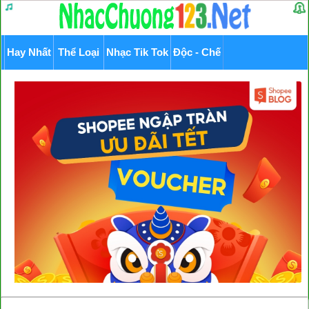
Hay Nhất
Thể Loại
Nhạc Tik Tok
Độc - Chế