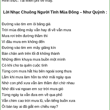
Hình thức: Tải Miễn phí về máy.
Lời Nhạc Chuông Người Tình Mùa Đông – Như Quỳnh :
Đường vào tim em ôi băng giá
Trời mùa đông mây vẫn hay đi về vẫn mưa
Mưa rơi trên đường thầm thì
Vì đâu mưa em không đến
Đường vào tim em mây giăng kín
Bàn chân anh trên lối đi không thành
Những đêm khuya mưa buồn một mình
Có khi cho ta quên cuộc tình
Từng cơn mưa hắt hiu bên ngoài song thưa
Lắm khi mưa làm hồn ta nhớ mãi ngày qua
Nhớ con phố xưa vẫn âm thầm đợi chờ nhau
Nhớ đôi vai ngoan em sợ trời mưa gió
Từng ngày ta vẫn đưa em về qua phố
Vẫn chim cao trời mưa lũ, vẫn tiếng buồn xưa
Ôi bàn tay ai đã giắt em chiều nay?