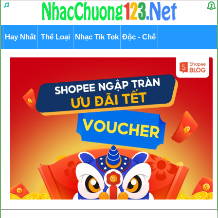
Hay Nhất
Thể Loại
Nhạc Tik Tok
Độc - Chế