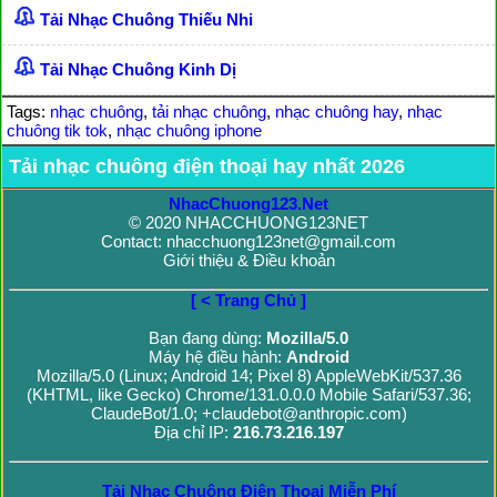
Tải Nhạc Chuông Thiếu Nhi
Tải Nhạc Chuông Kinh Dị
Tags:
nhạc chuông
,
tải nhạc chuông
,
nhạc chuông hay
,
nhạc
chuông tik tok
,
nhạc chuông iphone
Tải nhạc chuông điện thoại hay nhất 2026
NhacChuong123.Net
© 2020 NHACCHUONG123NET
Contact: nhacchuong123net@gmail.com
Giới thiệu & Điều khoản
[ < Trang Chủ ]
Bạn đang dùng:
Mozilla/5.0
Máy hệ điều hành:
Android
Mozilla/5.0 (Linux; Android 14; Pixel 8) AppleWebKit/537.36
(KHTML, like Gecko) Chrome/131.0.0.0 Mobile Safari/537.36;
ClaudeBot/1.0; +claudebot@anthropic.com)
Địa chỉ IP:
216.73.216.197
Tải Nhạc Chuông Điện Thoại Miễn Phí