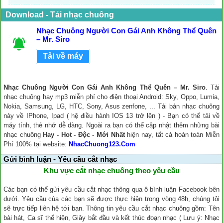
Download - Tải nhạc chuông
Nhạc Chuông Người Con Gái Anh Không Thể Quên
– Mr. Siro
Tải về máy
Nhạc Chuông Người Con Gái Anh Không Thể Quên – Mr. Siro
. Tải
nhạc chuông hay mp3 miễn phí cho điện thoại Android: Sky, Oppo, Lumia,
Nokia, Samsung, LG, HTC, Sony, Asus zenfone, ... Tải bản nhạc chuông
này về IPhone, Ipad ( hệ điều hành IOS 13 trở lên ) - Bạn có thể tải về
máy tính, thẻ nhớ dễ dàng. Ngoài ra bạn có thể cập nhật thêm những bài
nhạc chuông
Hay - Hot - Độc - Mới Nhất
hiện nay, tất cả hoàn toàn Miễn
Phí 100% tại website:
NhacChuong123.Com
Gửi bình luận - Yêu cầu cắt nhạc
Khu vực cắt nhạc chuông theo yêu cầu
Các bạn có thể gửi yêu cầu cắt nhạc thông qua ô bình luận Facebook bên
dưới. Yêu cầu của các bạn sẽ được thực hiện trong vòng 48h, chúng tôi
sẽ trực tiếp liên hệ tới bạn. Thông tin yêu cầu cắt nhạc chuông gồm: Tên
bài hát, Ca sĩ thể hiện, Giây bắt đầu và kết thúc đoạn nhạc ( Lưu ý: Nhạc