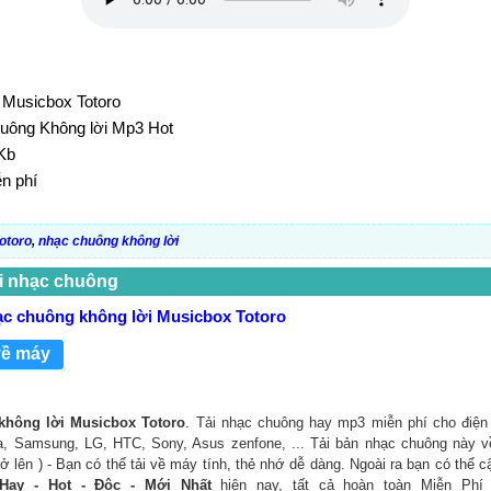
 Musicbox Totoro
huông Không lời Mp3 Hot
Kb
ễn phí
otoro
,
nhạc chuông không lời
i nhạc chuông
ạc chuông không lời Musicbox Totoro
về máy
không lời Musicbox Totoro
. Tải nhạc chuông hay mp3 miễn phí cho điện 
a, Samsung, LG, HTC, Sony, Asus zenfone, ... Tải bản nhạc chuông này về
ở lên ) - Bạn có thể tải về máy tính, thẻ nhớ dễ dàng. Ngoài ra bạn có thể
Hay - Hot - Độc - Mới Nhất
hiện nay, tất cả hoàn toàn Miễn Phí 