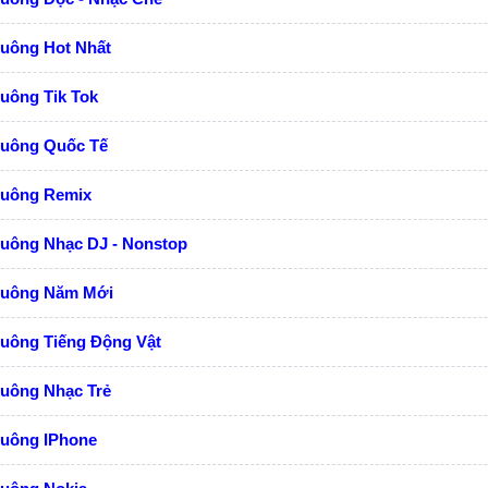
huông Hot Nhất
uông Tik Tok
huông Quốc Tế
huông Remix
huông Nhạc DJ - Nonstop
huông Năm Mới
huông Tiếng Động Vật
huông Nhạc Trẻ
huông IPhone