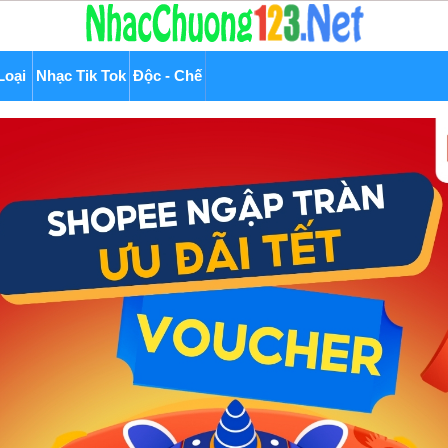
Loại
Nhạc Tik Tok
Độc - Chế