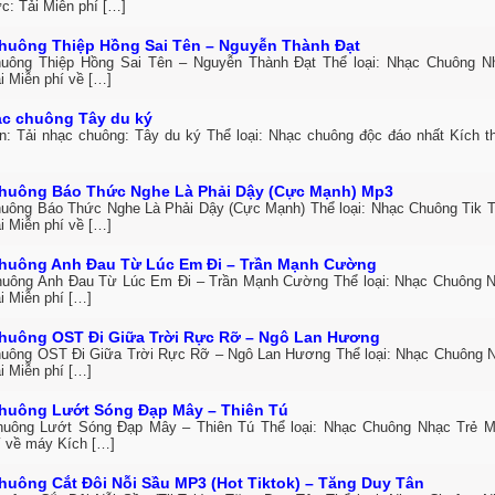
c: Tải Miễn phí […]
huông Thiệp Hồng Sai Tên – Nguyễn Thành Đạt
uông Thiệp Hồng Sai Tên – Nguyễn Thành Đạt Thể loại: Nhạc Chuông 
i Miễn phí về […]
ạc chuông Tây du ký
in: Tải nhạc chuông: Tây du ký Thể loại: Nhạc chuông độc đáo nhất Kích 
huông Báo Thức Nghe Là Phải Dậy (Cực Mạnh) Mp3
uông Báo Thức Nghe Là Phải Dậy (Cực Mạnh) Thể loại: Nhạc Chuông Tik 
i Miễn phí về […]
huông Anh Đau Từ Lúc Em Đi – Trần Mạnh Cường
uông Anh Đau Từ Lúc Em Đi – Trần Mạnh Cường Thể loại: Nhạc Chuông 
i Miễn phí […]
huông OST Đi Giữa Trời Rực Rỡ – Ngô Lan Hương
uông OST Đi Giữa Trời Rực Rỡ – Ngô Lan Hương Thể loại: Nhạc Chuông 
i Miễn phí […]
huông Lướt Sóng Đạp Mây – Thiên Tú
uông Lướt Sóng Đạp Mây – Thiên Tú Thể loại: Nhạc Chuông Nhạc Trẻ M
í về máy Kích […]
huông Cắt Đôi Nỗi Sầu MP3 (Hot Tiktok) – Tăng Duy Tân