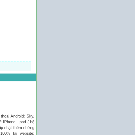
thoại Android: Sky,
 IPhone, Ipad ( hệ
 cập nhật thêm những
100% tại website: