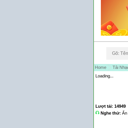
Home
Tải Nhạ
Loading...
Lượt tải: 14949
Nghe thử:
Ấn 