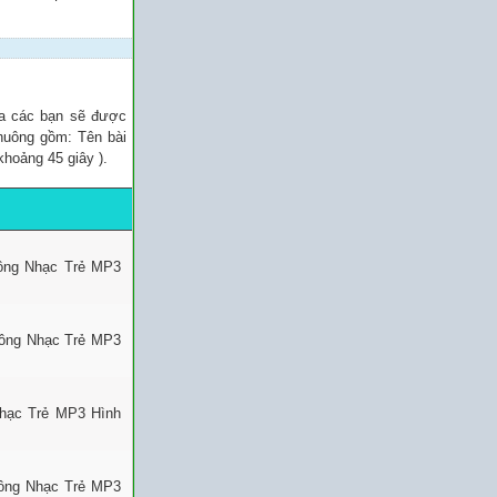
ủa các bạn sẽ được
chuông gồm: Tên bài
khoảng 45 giây ).
uông Nhạc Trẻ MP3
uông Nhạc Trẻ MP3
Nhạc Trẻ MP3 Hình
uông Nhạc Trẻ MP3