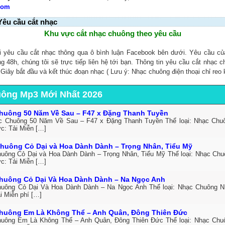
Com
Yêu cầu cắt nhạc
Khu vực cắt nhạc chuông theo yêu cầu
i yêu cầu cắt nhạc thông qua ô bình luận Facebook bên dưới. Yêu cầu c
ng 48h, chúng tôi sẽ trực tiếp liên hệ tới bạn. Thông tin yêu cầu cắt nhạc 
, Giây bắt đầu và kết thúc đoạn nhạc ( Lưu ý: Nhạc chuông điện thoại chỉ reo 
uông Mp3 Mới Nhất 2026
huông 50 Năm Về Sau – F47 x Đặng Thanh Tuyền
c Chuông 50 Năm Về Sau – F47 x Đặng Thanh Tuyền Thể loại: Nhạc Ch
ức: Tải Miễn […]
huông Cỏ Dại và Hoa Dành Dành – Trọng Nhân, Tiểu Mỹ
uông Cỏ Dại và Hoa Dành Dành – Trọng Nhân, Tiểu Mỹ Thể loại: Nhạc Ch
ức: Tải Miễn […]
huông Cỏ Dại Và Hoa Dành Dành – Na Ngọc Anh
uông Cỏ Dại Và Hoa Dành Dành – Na Ngọc Anh Thể loại: Nhạc Chuông 
i Miễn phí […]
huông Em Là Không Thể – Anh Quân, Đông Thiên Đức
uông Em Là Không Thể – Anh Quân, Đông Thiên Đức Thể loại: Nhạc Ch