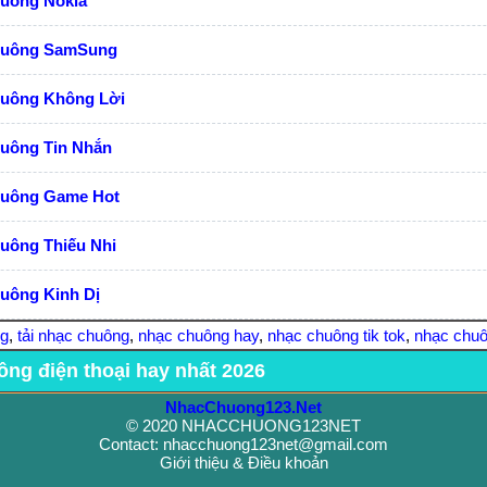
huông Nokia
huông SamSung
huông Không Lời
huông Tin Nhắn
huông Game Hot
uông Thiếu Nhi
uông Kinh Dị
ng
,
tải nhạc chuông
,
nhạc chuông hay
,
nhạc chuông tik tok
,
nhạc chuô
ông điện thoại hay nhất 2026
NhacChuong123.Net
© 2020 NHACCHUONG123NET
Contact: nhacchuong123net@gmail.com
Giới thiệu & Điều khoản