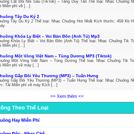
uông Cắt Đôi Nỗi Sầu (TikTok) – Tăng Duy Tân Thể loại: Nhạc Chuông 
i Miễn phí về […]
huông Tây Du Ký 2
uông Tây Du Ký 2 Thể loại: Nhạc Chuông Hot Nhất Kích thước: 459 Kb Hì
máy.
huông Khóa Ly Biệt – Voi Bản Đôn (Anh Tú) Mp3
uông Khóa Ly Biệt – Voi Bản Đôn (Anh Tú) Thể loại: Nhạc Chuông Tik 
i Miễn phí […]
huông Một Vòng Việt Nam – Tùng Dương MP3 (Tiktok)
huông Một Vòng Việt Nam – Tùng Dương Thể loại: Nhạc Chuông Tik T
ải Miễn phí về máy […]
huông Gấp Đôi Yêu Thương (MP3) – Tuấn Hưng
uông Gấp Đôi Yêu Thương (MP3) – Tuấn Hưng Thể loại: Nhạc Chuông N
ức: Tải Miễn phí về máy Kích […]
>> Xem thêm <<
uông Theo Thể Loại
huông Hay Miễn Phí
huông Độc - Nhạc Chế