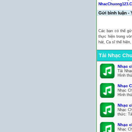
NhacChuong123.
Gửi bình luận - 
Các bạn có thể gử
thực hiện trong vò
hát, Ca sĩ thể hiện
Tải Nhạc Ch
Nhạc c
Tải Nhạ
Hình th
Nhạc C
Nhạc Ch
Hình th
Nhạc c
Nhạc Ch
thức: Tả
Nhạc c
Nhạc Ch