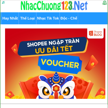
Hay Nhất
Thể Loại
Nhạc Tik Tok
Độc - Chế