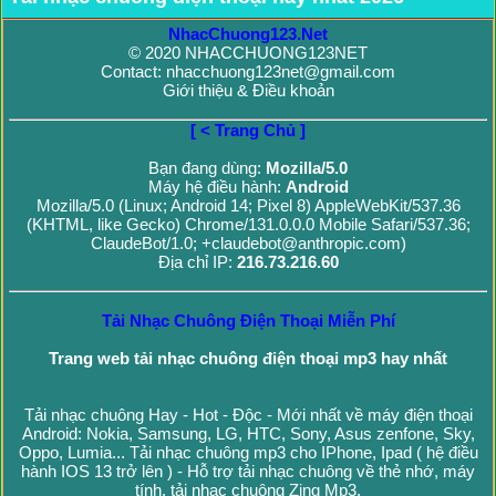
NhacChuong123.Net
© 2020 NHACCHUONG123NET
Contact: nhacchuong123net@gmail.com
Giới thiệu & Điều khoản
[ < Trang Chủ ]
Bạn đang dùng:
Mozilla/5.0
Máy hệ điều hành:
Android
Mozilla/5.0 (Linux; Android 14; Pixel 8) AppleWebKit/537.36
(KHTML, like Gecko) Chrome/131.0.0.0 Mobile Safari/537.36;
ClaudeBot/1.0; +claudebot@anthropic.com)
Địa chỉ IP:
216.73.216.60
Tải Nhạc Chuông Điện Thoại Miễn Phí
Trang web tải nhạc chuông điện thoại mp3 hay nhất
Tải nhạc chuông Hay - Hot - Độc - Mới nhất về máy điện thoại
Android: Nokia, Samsung, LG, HTC, Sony, Asus zenfone, Sky,
Oppo, Lumia... Tải nhạc chuông mp3 cho IPhone, Ipad ( hệ điều
hành IOS 13 trở lên ) - Hỗ trợ tải nhạc chuông về thẻ nhớ, máy
tính, tải nhạc chuông Zing Mp3.