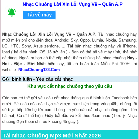
Nhạc Chuông Lời Xin Lỗi Vụng Về – Quân A.P
Tải về máy
Nhạc Chuông Lời Xin Lỗi Vụng Về – Quân A.P
. Tải nhạc chuông hay
mp3 miễn phí cho điện thoại Android: Sky, Oppo, Lumia, Nokia, Samsung,
LG, HTC, Sony, Asus zenfone, ... Tải bản nhạc chuông này về IPhone,
Ipad ( hệ điều hành IOS 13 trở lên ) - Bạn có thể tải về máy tính, thẻ nhớ
dễ dàng. Ngoài ra bạn có thể cập nhật thêm những bài nhạc chuông
Hay -
Hot - Độc - Mới Nhất
hiện nay, tất cả hoàn toàn Miễn Phí 100% tại
website:
NhacChuong123.Com
Gửi bình luận - Yêu cầu cắt nhạc
Khu vực cắt nhạc chuông theo yêu cầu
Các bạn có thể gửi yêu cầu cắt nhạc thông qua ô bình luận Facebook bên
dưới. Yêu cầu của các bạn sẽ được thực hiện trong vòng 48h, chúng tôi
sẽ trực tiếp liên hệ tới bạn. Thông tin yêu cầu cắt nhạc chuông gồm: Tên
bài hát, Ca sĩ thể hiện, Giây bắt đầu và kết thúc đoạn nhạc ( Lưu ý: Nhạc
chuông điện thoại chỉ reo khoảng 45 giây ).
Tải Nhạc Chuông Mp3 Mới Nhất 2026