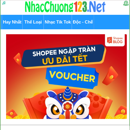
Hay Nhất
Thể Loại
Nhạc Tik Tok
Độc - Chế