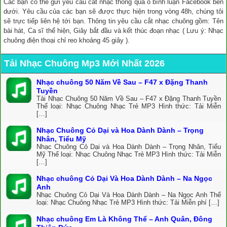
Các bạn có thể gửi yêu cầu cắt nhạc thông qua ô bình luận Facebook bên
dưới. Yêu cầu của các bạn sẽ được thực hiện trong vòng 48h, chúng tôi
sẽ trực tiếp liên hệ tới bạn. Thông tin yêu cầu cắt nhạc chuông gồm: Tên
bài hát, Ca sĩ thể hiện, Giây bắt đầu và kết thúc đoạn nhạc ( Lưu ý: Nhạc
chuông điện thoại chỉ reo khoảng 45 giây ).
Tải Nhạc Chuông Mp3 Mới Nhất 2026
Nhạc chuông 50 Năm Về Sau – F47 x Đặng Thanh
Tuyền
Tải Nhạc Chuông 50 Năm Về Sau – F47 x Đặng Thanh Tuyền
Thể loại: Nhạc Chuông Nhạc Trẻ MP3 Hình thức: Tải Miễn
[…]
Nhạc Chuông Cỏ Dại và Hoa Dành Dành – Trọng
Nhân, Tiểu Mỹ
Nhạc Chuông Cỏ Dại và Hoa Dành Dành – Trọng Nhân, Tiểu
Mỹ Thể loại: Nhạc Chuông Nhạc Trẻ MP3 Hình thức: Tải Miễn
[…]
Nhạc chuông Cỏ Dại Và Hoa Dành Dành – Na Ngọc
Anh
Nhạc Chuông Cỏ Dại Và Hoa Dành Dành – Na Ngọc Anh Thể
loại: Nhạc Chuông Nhạc Trẻ MP3 Hình thức: Tải Miễn phí […]
Nhạc chuông Em Là Không Thể – Anh Quân, Đông