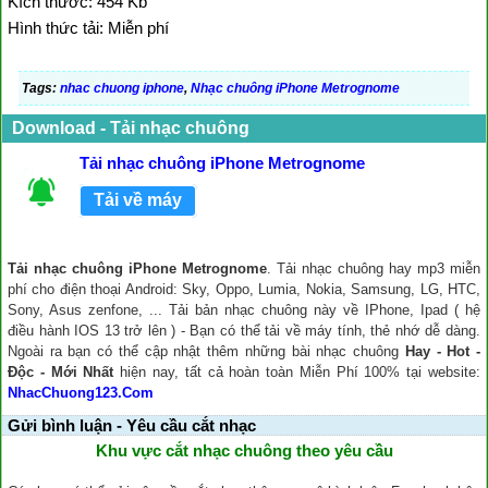
Kích thước: 454 Kb
Hình thức tải: Miễn phí
Tags:
nhac chuong iphone
,
Nhạc chuông iPhone Metrognome
Download - Tải nhạc chuông
Tải nhạc chuông iPhone Metrognome
Tải về máy
Tải nhạc chuông iPhone Metrognome
. Tải nhạc chuông hay mp3 miễn
phí cho điện thoại Android: Sky, Oppo, Lumia, Nokia, Samsung, LG, HTC,
Sony, Asus zenfone, ... Tải bản nhạc chuông này về IPhone, Ipad ( hệ
điều hành IOS 13 trở lên ) - Bạn có thể tải về máy tính, thẻ nhớ dễ dàng.
Ngoài ra bạn có thể cập nhật thêm những bài nhạc chuông
Hay - Hot -
Độc - Mới Nhất
hiện nay, tất cả hoàn toàn Miễn Phí 100% tại website:
NhacChuong123.Com
Gửi bình luận - Yêu cầu cắt nhạc
Khu vực cắt nhạc chuông theo yêu cầu