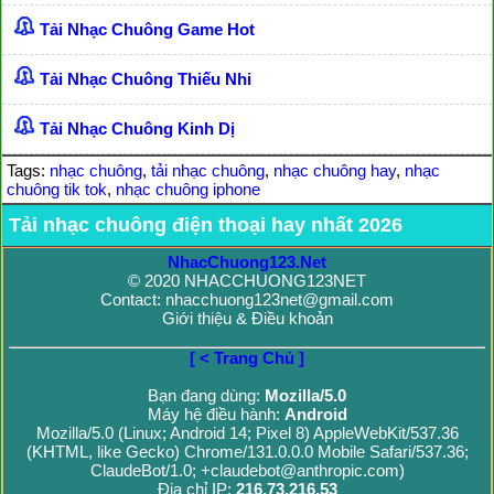
Tải Nhạc Chuông Game Hot
Tải Nhạc Chuông Thiếu Nhi
Tải Nhạc Chuông Kinh Dị
Tags:
nhạc chuông
,
tải nhạc chuông
,
nhạc chuông hay
,
nhạc
chuông tik tok
,
nhạc chuông iphone
Tải nhạc chuông điện thoại hay nhất 2026
NhacChuong123.Net
© 2020 NHACCHUONG123NET
Contact: nhacchuong123net@gmail.com
Giới thiệu & Điều khoản
[ < Trang Chủ ]
Bạn đang dùng:
Mozilla/5.0
Máy hệ điều hành:
Android
Mozilla/5.0 (Linux; Android 14; Pixel 8) AppleWebKit/537.36
(KHTML, like Gecko) Chrome/131.0.0.0 Mobile Safari/537.36;
ClaudeBot/1.0; +claudebot@anthropic.com)
Địa chỉ IP:
216.73.216.53