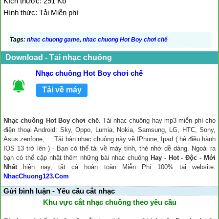
Kích thước: 291 Kb
Hình thức: Tải Miễn phí
Tags:
nhac chuong game
,
nhac chuong Hot Boy chơi chế
Download - Tải nhạc chuông
Nhạc chuông Hot Boy chơi chế
Tải về máy
Nhạc chuông Hot Boy chơi chế
. Tải nhạc chuông hay mp3 miễn phí cho
điện thoại Android: Sky, Oppo, Lumia, Nokia, Samsung, LG, HTC, Sony,
Asus zenfone, ... Tải bản nhạc chuông này về IPhone, Ipad ( hệ điều hành
IOS 13 trở lên ) - Bạn có thể tải về máy tính, thẻ nhớ dễ dàng. Ngoài ra
bạn có thể cập nhật thêm những bài nhạc chuông
Hay - Hot - Độc - Mới
Nhất
hiện nay, tất cả hoàn toàn Miễn Phí 100% tại website:
NhacChuong123.Com
Gửi bình luận - Yêu cầu cắt nhạc
Khu vực cắt nhạc chuông theo yêu cầu