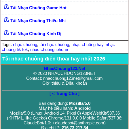
Tải Nhạc Chuông Game Hot
Tải Nhạc Chuông Thiếu Nhi
Tải Nhạc Chuông Kinh Dị
Tags:
nhạc chuông
,
tải nhạc chuông
,
nhạc chuông hay
,
nhạc
chuông tik tok
,
nhạc chuông iphone
Tải nhạc chuông điện thoại hay nhất 2026
NhacChuong123.Net
© 2020 NHACCHUONG123NET
Contact: nhacchuong123net@gmail.com
Giới thiệu & Điều khoản
[ < Trang Chủ ]
Bạn đang dùng:
Mozilla/5.0
Máy hệ điều hành:
Android
Mozilla/5.0 (Linux; Android 14; Pixel 8) AppleWebKit/537.36
(KHTML, like Gecko) Chrome/131.0.0.0 Mobile Safari/537.36;
ClaudeBot/1.0; +claudebot@anthropic.com)
Địa chỉ IP:
216.73.217.34