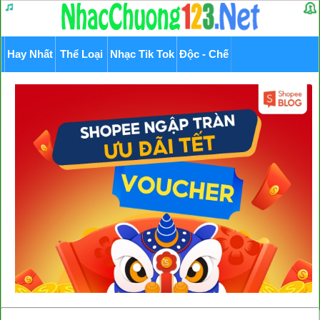
Hay Nhất
Thể Loại
Nhạc Tik Tok
Độc - Chế