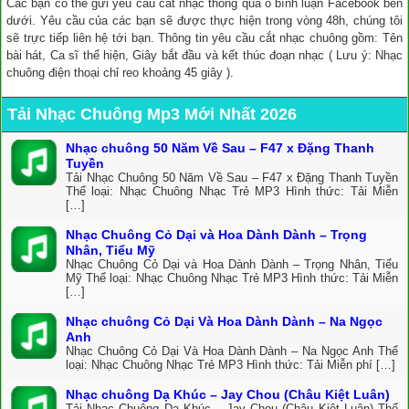
Các bạn có thể gửi yêu cầu cắt nhạc thông qua ô bình luận Facebook bên
dưới. Yêu cầu của các bạn sẽ được thực hiện trong vòng 48h, chúng tôi
sẽ trực tiếp liên hệ tới bạn. Thông tin yêu cầu cắt nhạc chuông gồm: Tên
bài hát, Ca sĩ thể hiện, Giây bắt đầu và kết thúc đoạn nhạc ( Lưu ý: Nhạc
chuông điện thoại chỉ reo khoảng 45 giây ).
Tải Nhạc Chuông Mp3 Mới Nhất 2026
Nhạc chuông 50 Năm Về Sau – F47 x Đặng Thanh
Tuyền
Tải Nhạc Chuông 50 Năm Về Sau – F47 x Đặng Thanh Tuyền
Thể loại: Nhạc Chuông Nhạc Trẻ MP3 Hình thức: Tải Miễn
[…]
Nhạc Chuông Cỏ Dại và Hoa Dành Dành – Trọng
Nhân, Tiểu Mỹ
Nhạc Chuông Cỏ Dại và Hoa Dành Dành – Trọng Nhân, Tiểu
Mỹ Thể loại: Nhạc Chuông Nhạc Trẻ MP3 Hình thức: Tải Miễn
[…]
Nhạc chuông Cỏ Dại Và Hoa Dành Dành – Na Ngọc
Anh
Nhạc Chuông Cỏ Dại Và Hoa Dành Dành – Na Ngọc Anh Thể
loại: Nhạc Chuông Nhạc Trẻ MP3 Hình thức: Tải Miễn phí […]
Nhạc chuông Dạ Khúc – Jay Chou (Châu Kiệt Luân)
Tải Nhạc Chuông Dạ Khúc – Jay Chou (Châu Kiệt Luân) Thể