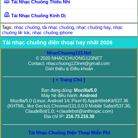
Tải Nhạc Chuông Thiếu Nhi
Tải Nhạc Chuông Kinh Dị
Tags:
nhạc chuông
,
tải nhạc chuông
,
nhạc chuông hay
,
nhạc
chuông tik tok
,
nhạc chuông iphone
Tải nhạc chuông điện thoại hay nhất 2026
NhacChuong123.Net
© 2020 NHACCHUONG123NET
Contact: nhacchuong123net@gmail.com
Giới thiệu & Điều khoản
[ < Trang Chủ ]
Bạn đang dùng:
Mozilla/5.0
Máy hệ điều hành:
Android
Mozilla/5.0 (Linux; Android 14; Pixel 8) AppleWebKit/537.36
(KHTML, like Gecko) Chrome/131.0.0.0 Mobile Safari/537.36;
ClaudeBot/1.0; +claudebot@anthropic.com)
Địa chỉ IP:
216.73.216.30
Tải Nhạc Chuông Điện Thoại Miễn Phí