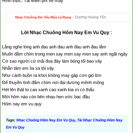
Hình thức: Tải Miễn phí về máy
– Dương Hoàng Yến
Nhạc Chuông Em Yêu Mùa Lá Rụng
Lời Nhạc Chuông Hôm Nay Em Vu Quy :
Lắng nghe lòng anh đau anh đau anh đau anh đau lắm
Muốn đắm chìm trong men say men say men say anh ngất ngây
Cớ sao người cứ mãi đoạ đày làm bóng tối bao vây
Nhẫn tâm em lìa xa tôi vậy
Như cánh buồn ra khơi không may gặp cơn gió lớn
Để thuyền tình đắm chìm nơi đại dương mênh mông
Hét lên thật to cao xanh cao xanh kia ơi có thấu
Mới hôm nào còn bên nhau hẹn ước bạc đầu
Hôm nay em vu quy
Tags:
Nhạc Chuông Hôm Nay Em Vu Quy
,
Tải Nhạc Chuông Hôm Nay
Em Vu Quy