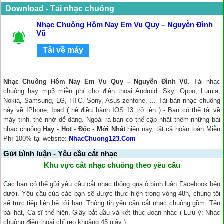
Download - Tải nhạc chuông
Nhạc Chuông Hôm Nay Em Vu Quy – Nguyễn Đình
Vũ
Tải về máy
Nhạc Chuông Hôm Nay Em Vu Quy – Nguyễn Đình Vũ
. Tải nhạc
chuông hay mp3 miễn phí cho điện thoại Android: Sky, Oppo, Lumia,
Nokia, Samsung, LG, HTC, Sony, Asus zenfone, ... Tải bản nhạc chuông
này về IPhone, Ipad ( hệ điều hành IOS 13 trở lên ) - Bạn có thể tải về
máy tính, thẻ nhớ dễ dàng. Ngoài ra bạn có thể cập nhật thêm những bài
nhạc chuông
Hay - Hot - Độc - Mới Nhất
hiện nay, tất cả hoàn toàn Miễn
Phí 100% tại website:
NhacChuong123.Com
Gửi bình luận - Yêu cầu cắt nhạc
Khu vực cắt nhạc chuông theo yêu cầu
Các bạn có thể gửi yêu cầu cắt nhạc thông qua ô bình luận Facebook bên
dưới. Yêu cầu của các bạn sẽ được thực hiện trong vòng 48h, chúng tôi
sẽ trực tiếp liên hệ tới bạn. Thông tin yêu cầu cắt nhạc chuông gồm: Tên
bài hát, Ca sĩ thể hiện, Giây bắt đầu và kết thúc đoạn nhạc ( Lưu ý: Nhạc
chuông điện thoại chỉ reo khoảng 45 giây ).