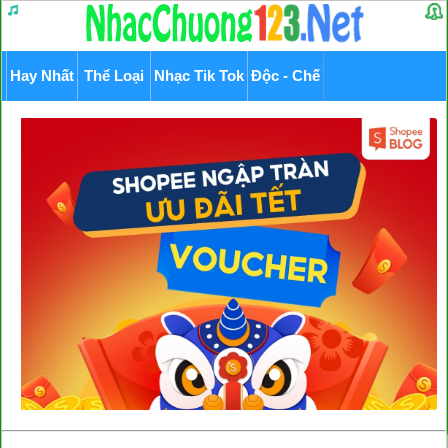
Hay Nhất
Thể Loại
Nhạc Tik Tok
Độc - Chế