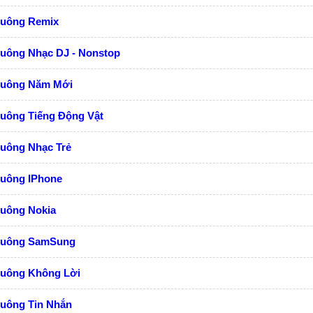
huông Remix
huông Nhạc DJ - Nonstop
huông Năm Mới
huông Tiếng Động Vật
huông Nhạc Trẻ
huông IPhone
huông Nokia
huông SamSung
huông Không Lời
huông Tin Nhắn