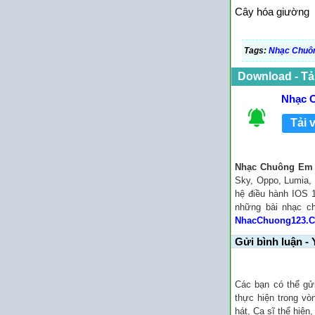
Cây hóa giường
Tags:
Nhạc Chuô
Download - Tả
Nhạc C
Tải 
Nhạc Chuông Em Đ
Sky, Oppo, Lumia, 
hệ điều hành IOS 1
những bài nhạc 
NhacChuong123.
Gửi bình luận - 
Các bạn có thể gử
thực hiện trong vò
hát, Ca sĩ thể hiện