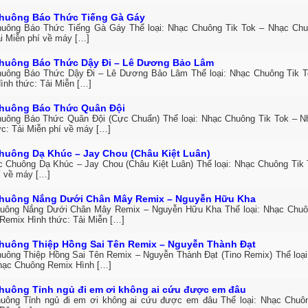
huông Báo Thức Tiếng Gà Gáy
uông Báo Thức Tiếng Gà Gáy Thể loại: Nhạc Chuông Tik Tok – Nhạc Ch
ải Miễn phí về máy […]
huông Báo Thức Dậy Đi – Lê Dương Bảo Lâm
uông Báo Thức Dậy Đi – Lê Dương Bảo Lâm Thể loại: Nhạc Chuông Tik 
ình thức: Tải Miễn […]
huông Báo Thức Quân Đội
uông Báo Thức Quân Đội (Cực Chuẩn) Thể loại: Nhạc Chuông Tik Tok – 
ức: Tải Miễn phí về máy […]
huông Dạ Khúc – Jay Chou (Châu Kiệt Luân)
c Chuông Dạ Khúc – Jay Chou (Châu Kiệt Luân) Thể loại: Nhạc Chuông Tik 
í về máy […]
huông Nắng Dưới Chân Mây Remix – Nguyễn Hữu Kha
uông Nắng Dưới Chân Mây Remix – Nguyễn Hữu Kha Thể loại: Nhạc Chuô
Remix Hình thức: Tải Miễn […]
huông Thiệp Hồng Sai Tên Remix – Nguyễn Thành Đạt
uông Thiệp Hồng Sai Tên Remix – Nguyễn Thành Đạt (Tino Remix) Thể loại
hạc Chuông Remix Hình […]
huông Tỉnh ngủ đi em ơi không ai cứu được em đâu
uông Tỉnh ngủ đi em ơi không ai cứu được em đâu Thể loại: Nhạc Chuô