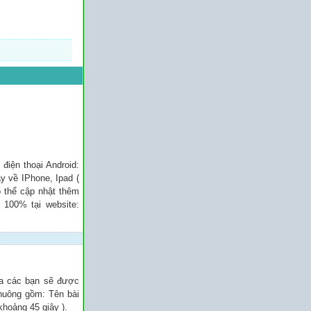
điện thoại Android:
y về IPhone, Ipad (
ó thể cập nhật thêm
 100% tại website:
ủa các bạn sẽ được
chuông gồm: Tên bài
khoảng 45 giây ).