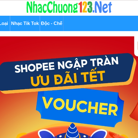
Loại
Nhạc Tik Tok
Độc - Chế