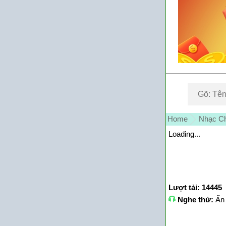
Home
Nhạc Ch
Loading...
Lượt tải: 14445
Nghe thử:
Ấn 