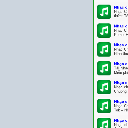
Nhạc c
Nhạc Ch
thức: T
Nhạc c
Nhạc Ch
Remix H
Nhạc c
Nhạc Ch
Hình th
Nhạc c
Tải Nhạ
Miễn ph
Nhạc c
Nhạc ch
Chuông 
Nhạc c
Nhạc Ch
Tok – N
Nhạc c
Nhạc ch