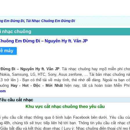
ng Em Đừng Đi
,
Tải Nhạc Chuông Em Đừng Đi
i nhạc chuông
huông Em Đừng Đi – Nguyên Hy ft. Vân JP
về máy
ừng Đi – Nguyên Hy ft. Vân JP
. Tải nhạc chuông hay mp3 miễn phí cho 
Nokia, Samsung, LG, HTC, Sony, Asus zenfone, ... Tải bản nhạc chuông nà
3 trở lên ) - Bạn có thể tải về máy tính, thẻ nhớ dễ dàng. Ngoài ra bạn c
chuông
Hay - Hot - Độc - Mới Nhất
hiện nay, tất cả hoàn toàn Miễn Phí
Com
Yêu cầu cắt nhạc
Khu vực cắt nhạc chuông theo yêu cầu
i yêu cầu cắt nhạc thông qua ô bình luận Facebook bên dưới. Yêu cầu c
ng 48h, chúng tôi sẽ trực tiếp liên hệ tới bạn. Thông tin yêu cầu cắt nhạc 
, Giây bắt đầu và kết thúc đoạn nhạc ( Lưu ý: Nhạc chuông điện thoại chỉ reo 