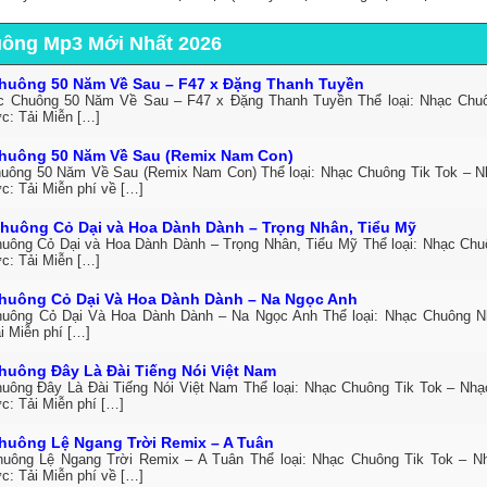
uông Mp3 Mới Nhất 2026
huông 50 Năm Về Sau – F47 x Đặng Thanh Tuyền
c Chuông 50 Năm Về Sau – F47 x Đặng Thanh Tuyền Thể loại: Nhạc Ch
ức: Tải Miễn […]
huông 50 Năm Về Sau (Remix Nam Con)
uông 50 Năm Về Sau (Remix Nam Con) Thể loại: Nhạc Chuông Tik Tok – 
c: Tải Miễn phí về […]
huông Cỏ Dại và Hoa Dành Dành – Trọng Nhân, Tiểu Mỹ
uông Cỏ Dại và Hoa Dành Dành – Trọng Nhân, Tiểu Mỹ Thể loại: Nhạc Ch
ức: Tải Miễn […]
huông Cỏ Dại Và Hoa Dành Dành – Na Ngọc Anh
uông Cỏ Dại Và Hoa Dành Dành – Na Ngọc Anh Thể loại: Nhạc Chuông 
i Miễn phí […]
huông Đây Là Đài Tiếng Nói Việt Nam
uông Đây Là Đài Tiếng Nói Việt Nam Thể loại: Nhạc Chuông Tik Tok – Nh
c: Tải Miễn phí […]
huông Lệ Ngang Trời Remix – A Tuân
uông Lệ Ngang Trời Remix – A Tuân Thể loại: Nhạc Chuông Tik Tok – 
c: Tải Miễn phí về […]