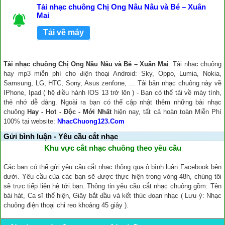
Tải nhạc chuông Chị Ong Nâu Nâu và Bé – Xuân
Mai
Tải về máy
Tải nhạc chuông Chị Ong Nâu Nâu và Bé – Xuân Mai
. Tải nhạc chuông
hay mp3 miễn phí cho điện thoại Android: Sky, Oppo, Lumia, Nokia,
Samsung, LG, HTC, Sony, Asus zenfone, ... Tải bản nhạc chuông này về
IPhone, Ipad ( hệ điều hành IOS 13 trở lên ) - Bạn có thể tải về máy tính,
thẻ nhớ dễ dàng. Ngoài ra bạn có thể cập nhật thêm những bài nhạc
chuông
Hay - Hot - Độc - Mới Nhất
hiện nay, tất cả hoàn toàn Miễn Phí
100% tại website:
NhacChuong123.Com
Gửi bình luận - Yêu cầu cắt nhạc
Khu vực cắt nhạc chuông theo yêu cầu
Các bạn có thể gửi yêu cầu cắt nhạc thông qua ô bình luận Facebook bên
dưới. Yêu cầu của các bạn sẽ được thực hiện trong vòng 48h, chúng tôi
sẽ trực tiếp liên hệ tới bạn. Thông tin yêu cầu cắt nhạc chuông gồm: Tên
bài hát, Ca sĩ thể hiện, Giây bắt đầu và kết thúc đoạn nhạc ( Lưu ý: Nhạc
chuông điện thoại chỉ reo khoảng 45 giây ).