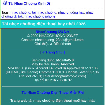
Tải Nhạc Chuông Kinh Dị
Tags:
nhạc chuông
,
tải nhạc chuông
,
nhạc chuông hay
,
nhạc
chuông tik tok
,
nhạc chuông iphone
Tải nhạc chuông điện thoại hay nhất 2026
NhacChuong123.Net
© 2020 NHACCHUONG123NET
Contact: nhacchuong123net@gmail.com
Giới thiệu & Điều khoản
[ < Trang Chủ ]
Bạn đang dùng:
Mozilla/5.0
Máy hệ điều hành:
Android
Mozilla/5.0 (Linux; Android 14; Pixel 8) AppleWebKit/537.36
(KHTML, like Gecko) Chrome/131.0.0.0 Mobile Safari/537.36;
ClaudeBot/1.0; +claudebot@anthropic.com)
Địa chỉ IP:
216.73.216.37
Tải Nhạc Chuông Điện Thoại Miễn Phí
Trang web tải nhạc chuông điện thoại mp3 hay nhất