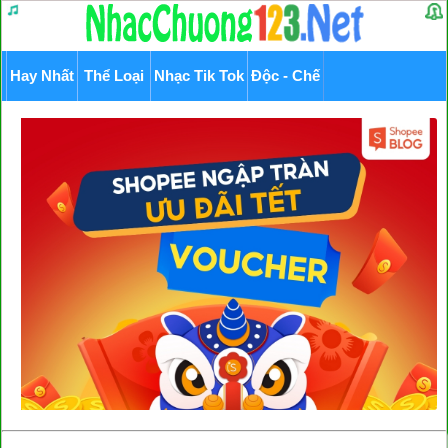
Hay Nhất
Thể Loại
Nhạc Tik Tok
Độc - Chế