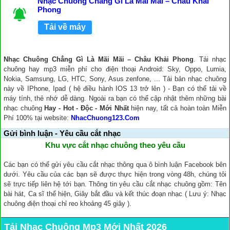
Nhạc Chuông Chẳng Gì Là Mãi Mãi – Châu Khải
Phong
Tải về máy
Nhạc Chuông Chẳng Gì Là Mãi Mãi – Châu Khải Phong
. Tải nhạc
chuông hay mp3 miễn phí cho điện thoại Android: Sky, Oppo, Lumia,
Nokia, Samsung, LG, HTC, Sony, Asus zenfone, ... Tải bản nhạc chuông
này về IPhone, Ipad ( hệ điều hành IOS 13 trở lên ) - Bạn có thể tải về
máy tính, thẻ nhớ dễ dàng. Ngoài ra bạn có thể cập nhật thêm những bài
nhạc chuông
Hay - Hot - Độc - Mới Nhất
hiện nay, tất cả hoàn toàn Miễn
Phí 100% tại website:
NhacChuong123.Com
Gửi bình luận - Yêu cầu cắt nhạc
Khu vực cắt nhạc chuông theo yêu cầu
Các bạn có thể gửi yêu cầu cắt nhạc thông qua ô bình luận Facebook bên
dưới. Yêu cầu của các bạn sẽ được thực hiện trong vòng 48h, chúng tôi
sẽ trực tiếp liên hệ tới bạn. Thông tin yêu cầu cắt nhạc chuông gồm: Tên
bài hát, Ca sĩ thể hiện, Giây bắt đầu và kết thúc đoạn nhạc ( Lưu ý: Nhạc
chuông điện thoại chỉ reo khoảng 45 giây ).
Tải Nhạc Chuông Mp3 Mới Nhất 2026