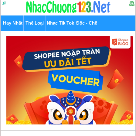
Hay Nhất
Thể Loại
Nhạc Tik Tok
Độc - Chế