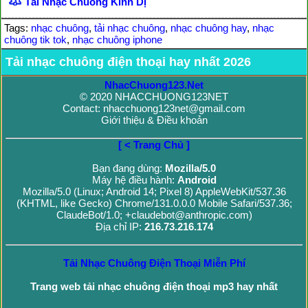
Tải Nhạc Chuông Kinh Dị
Tags:
nhạc chuông
,
tải nhạc chuông
,
nhạc chuông hay
,
nhạc
chuông tik tok
,
nhạc chuông iphone
Tải nhạc chuông điện thoại hay nhất 2026
NhacChuong123.Net
© 2020 NHACCHUONG123NET
Contact: nhacchuong123net@gmail.com
Giới thiệu & Điều khoản
[ < Trang Chủ ]
Bạn đang dùng:
Mozilla/5.0
Máy hệ điều hành:
Android
Mozilla/5.0 (Linux; Android 14; Pixel 8) AppleWebKit/537.36
(KHTML, like Gecko) Chrome/131.0.0.0 Mobile Safari/537.36;
ClaudeBot/1.0; +claudebot@anthropic.com)
Địa chỉ IP:
216.73.216.174
Tải Nhạc Chuông Điện Thoại Miễn Phí
Trang web tải nhạc chuông điện thoại mp3 hay nhất