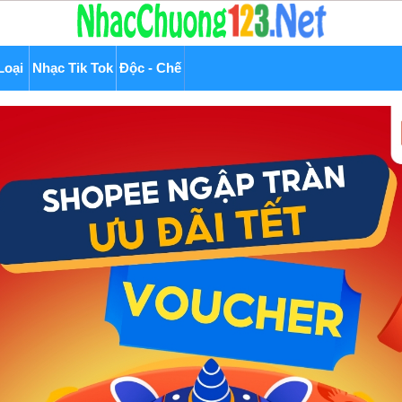
Loại
Nhạc Tik Tok
Độc - Chế