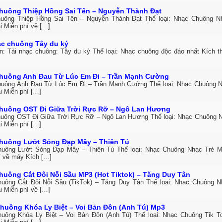
huông Thiệp Hồng Sai Tên – Nguyễn Thành Đạt
uông Thiệp Hồng Sai Tên – Nguyễn Thành Đạt Thể loại: Nhạc Chuông 
i Miễn phí về […]
ạc chuông Tây du ký
in: Tải nhạc chuông: Tây du ký Thể loại: Nhạc chuông độc đáo nhất Kích 
huông Anh Đau Từ Lúc Em Đi – Trần Mạnh Cường
uông Anh Đau Từ Lúc Em Đi – Trần Mạnh Cường Thể loại: Nhạc Chuông 
i Miễn phí […]
huông OST Đi Giữa Trời Rực Rỡ – Ngô Lan Hương
uông OST Đi Giữa Trời Rực Rỡ – Ngô Lan Hương Thể loại: Nhạc Chuông 
i Miễn phí […]
huông Lướt Sóng Đạp Mây – Thiên Tú
uông Lướt Sóng Đạp Mây – Thiên Tú Thể loại: Nhạc Chuông Nhạc Trẻ M
í về máy Kích […]
huông Cắt Đôi Nỗi Sầu MP3 (Hot Tiktok) – Tăng Duy Tân
uông Cắt Đôi Nỗi Sầu (TikTok) – Tăng Duy Tân Thể loại: Nhạc Chuông 
i Miễn phí về […]
huông Khóa Ly Biệt – Voi Bản Đôn (Anh Tú) Mp3
uông Khóa Ly Biệt – Voi Bản Đôn (Anh Tú) Thể loại: Nhạc Chuông Tik 