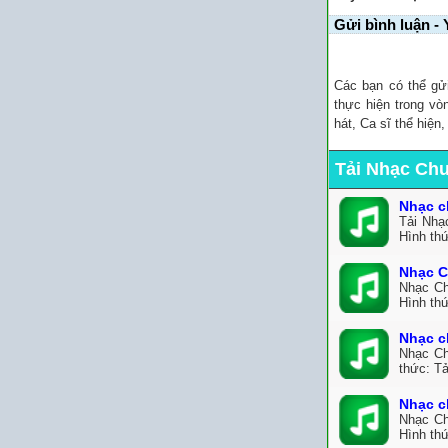
Gửi bình luận - 
Các bạn có thể gử
thực hiện trong vò
hát, Ca sĩ thể hiện
Tải Nhạc Ch
Nhạc c
Tải Nhạ
Hình th
Nhạc C
Nhạc Ch
Hình th
Nhạc c
Nhạc Ch
thức: Tả
Nhạc c
Nhạc Ch
Hình thứ