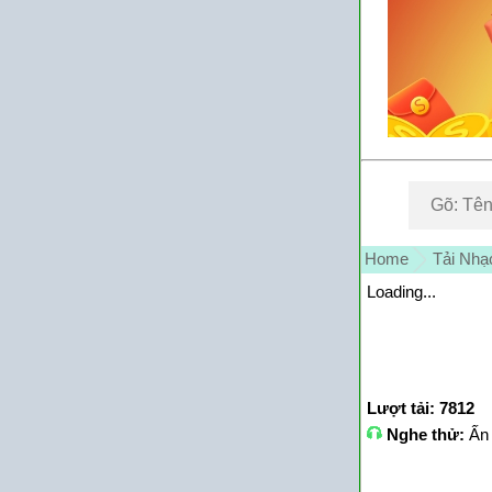
Home
Tải Nhạ
Loading...
Lượt tải: 7812
Nghe thử:
Ấn 