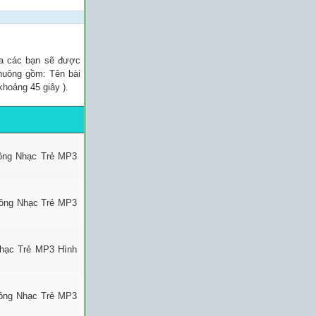
ủa các bạn sẽ được
chuông gồm: Tên bài
khoảng 45 giây ).
uông Nhạc Trẻ MP3
uông Nhạc Trẻ MP3
Nhạc Trẻ MP3 Hình
uông Nhạc Trẻ MP3