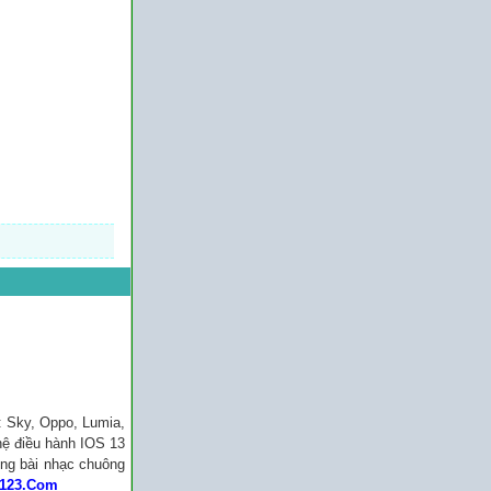
: Sky, Oppo, Lumia,
hệ điều hành IOS 13
ững bài nhạc chuông
123.Com