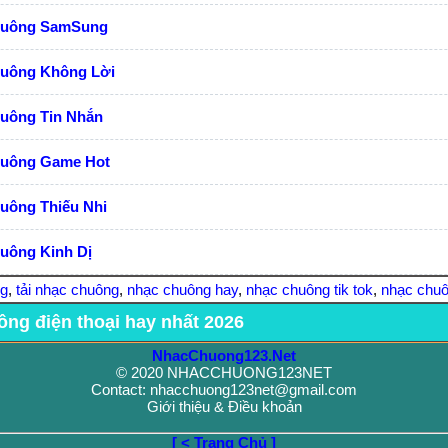
huông SamSung
huông Không Lời
huông Tin Nhắn
huông Game Hot
uông Thiếu Nhi
uông Kinh Dị
ng
,
tải nhạc chuông
,
nhạc chuông hay
,
nhạc chuông tik tok
,
nhạc chuô
ông điện thoại hay nhất 2026
NhacChuong123.Net
© 2020 NHACCHUONG123NET
Contact: nhacchuong123net@gmail.com
Giới thiệu & Điều khoản
[ < Trang Chủ ]