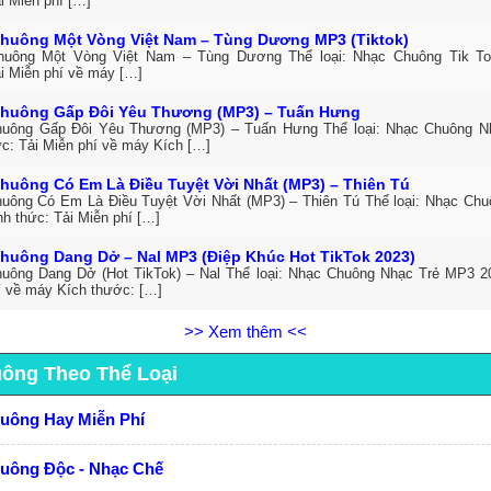
i Miễn phí […]
huông Một Vòng Việt Nam – Tùng Dương MP3 (Tiktok)
huông Một Vòng Việt Nam – Tùng Dương Thể loại: Nhạc Chuông Tik T
ải Miễn phí về máy […]
huông Gấp Đôi Yêu Thương (MP3) – Tuấn Hưng
uông Gấp Đôi Yêu Thương (MP3) – Tuấn Hưng Thể loại: Nhạc Chuông N
ức: Tải Miễn phí về máy Kích […]
huông Có Em Là Điều Tuyệt Vời Nhất (MP3) – Thiên Tú
uông Có Em Là Điều Tuyệt Vời Nhất (MP3) – Thiên Tú Thể loại: Nhạc Ch
h thức: Tải Miễn phí […]
huông Dang Dở – Nal MP3 (Điệp Khúc Hot TikTok 2023)
uông Dang Dở (Hot TikTok) – Nal Thể loại: Nhạc Chuông Nhạc Trẻ MP3 20
í về máy Kích thước: […]
>> Xem thêm <<
uông Theo Thể Loại
huông Hay Miễn Phí
huông Độc - Nhạc Chế