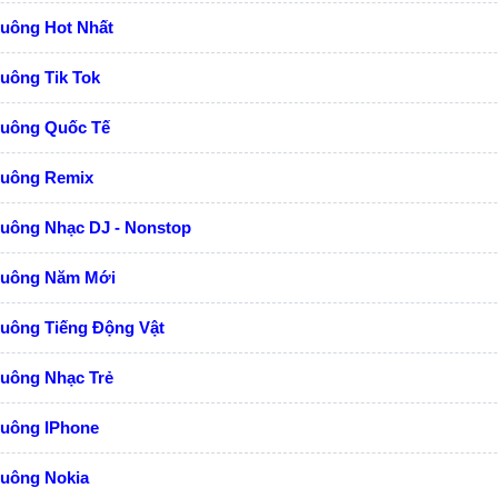
huông Hot Nhất
uông Tik Tok
huông Quốc Tế
huông Remix
huông Nhạc DJ - Nonstop
huông Năm Mới
huông Tiếng Động Vật
huông Nhạc Trẻ
huông IPhone
huông Nokia