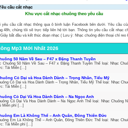
Yêu cầu cắt nhạc
Khu vực cắt nhạc chuông theo yêu cầu
i yêu cầu cắt nhạc thông qua ô bình luận Facebook bên dưới. Yêu cầu c
ng 48h, chúng tôi sẽ trực tiếp liên hệ tới bạn. Thông tin yêu cầu cắt nhạc 
, Giây bắt đầu và kết thúc đoạn nhạc ( Lưu ý: Nhạc chuông điện thoại chỉ reo 
uông Mp3 Mới Nhất 2026
huông 50 Năm Về Sau – F47 x Đặng Thanh Tuyền
c Chuông 50 Năm Về Sau – F47 x Đặng Thanh Tuyền Thể loại: Nhạc Ch
ức: Tải Miễn […]
huông Cỏ Dại và Hoa Dành Dành – Trọng Nhân, Tiểu Mỹ
uông Cỏ Dại và Hoa Dành Dành – Trọng Nhân, Tiểu Mỹ Thể loại: Nhạc Ch
ức: Tải Miễn […]
huông Cỏ Dại Và Hoa Dành Dành – Na Ngọc Anh
uông Cỏ Dại Và Hoa Dành Dành – Na Ngọc Anh Thể loại: Nhạc Chuông 
i Miễn phí […]
huông Em Là Không Thể – Anh Quân, Đông Thiên Đức
uông Em Là Không Thể – Anh Quân, Đông Thiên Đức Thể loại: Nhạc Ch
c: Tải Miễn phí […]