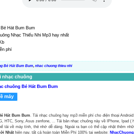
: Bé Hát Bum Bum
huông Nhạc Thiếu Nhi Mp3 hay nhất
Kb
ễn phí
ng Bé Hát Bum Bum
,
nhac chuong thieu nhi
i nhạc chuông
hạc chuông Bé Hát Bum Bum
về máy
 Bé Hát Bum Bum
. Tải nhạc chuông hay mp3 miễn phí cho điện thoại Android
, HTC, Sony, Asus zenfone, ... Tải bản nhạc chuông này về IPhone, Ipad ( 
 thể tải về máy tính, thẻ nhớ dễ dàng. Ngoài ra bạn có thể cập nhật thêm nh
Mới Nhất
hiện nay, tất cả hoàn toàn Miễn Phí 100% tại website:
NhacChuong