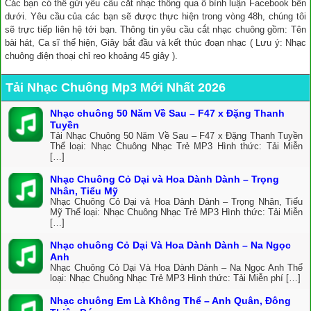
Các bạn có thể gửi yêu cầu cắt nhạc thông qua ô bình luận Facebook bên
dưới. Yêu cầu của các bạn sẽ được thực hiện trong vòng 48h, chúng tôi
sẽ trực tiếp liên hệ tới bạn. Thông tin yêu cầu cắt nhạc chuông gồm: Tên
bài hát, Ca sĩ thể hiện, Giây bắt đầu và kết thúc đoạn nhạc ( Lưu ý: Nhạc
chuông điện thoại chỉ reo khoảng 45 giây ).
Tải Nhạc Chuông Mp3 Mới Nhất 2026
Nhạc chuông 50 Năm Về Sau – F47 x Đặng Thanh
Tuyền
Tải Nhạc Chuông 50 Năm Về Sau – F47 x Đặng Thanh Tuyền
Thể loại: Nhạc Chuông Nhạc Trẻ MP3 Hình thức: Tải Miễn
[…]
Nhạc Chuông Cỏ Dại và Hoa Dành Dành – Trọng
Nhân, Tiểu Mỹ
Nhạc Chuông Cỏ Dại và Hoa Dành Dành – Trọng Nhân, Tiểu
Mỹ Thể loại: Nhạc Chuông Nhạc Trẻ MP3 Hình thức: Tải Miễn
[…]
Nhạc chuông Cỏ Dại Và Hoa Dành Dành – Na Ngọc
Anh
Nhạc Chuông Cỏ Dại Và Hoa Dành Dành – Na Ngọc Anh Thể
loại: Nhạc Chuông Nhạc Trẻ MP3 Hình thức: Tải Miễn phí […]
Nhạc chuông Em Là Không Thể – Anh Quân, Đông