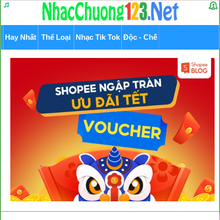
Hay Nhất
Thể Loại
Nhạc Tik Tok
Độc - Chế