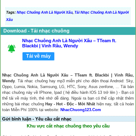
Tags:
Nhạc Chuông Anh Là Người Xấu
,
Tải Nhạc Chuông Anh Là Người
Xấu
Download - Tải nhạc chuông
Nhạc Chuông Anh Là Người Xấu – TTeam ft.
Blackbi | Vinh Râu, Wendy
Tải về máy
Nhạc Chuông Anh Là Người Xấu – TTeam ft. Blackbi | Vinh Râu,
Wendy
. Tải nhạc chuông hay mp3 miễn phí cho điện thoại Android: Sky,
Oppo, Lumia, Nokia, Samsung, LG, HTC, Sony, Asus zenfone, ... Tải bản
nhạc chuông này về IPhone, Ipad ( hệ điều hành IOS 13 trở lên ) - Bạn có
thể tải về máy tính, thẻ nhớ dễ dàng. Ngoài ra bạn có thể cập nhật thêm
những bài nhạc chuông
Hay - Hot - Độc - Mới Nhất
hiện nay, tất cả hoàn
toàn Miễn Phí 100% tại website:
NhacChuong123.Com
Gửi bình luận - Yêu cầu cắt nhạc
Khu vực cắt nhạc chuông theo yêu cầu