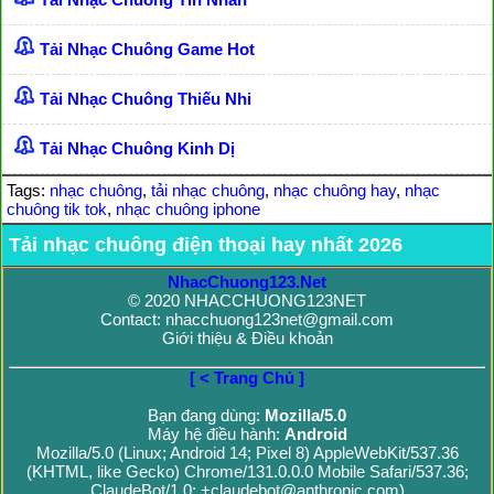
Tải Nhạc Chuông Game Hot
Tải Nhạc Chuông Thiếu Nhi
Tải Nhạc Chuông Kinh Dị
Tags:
nhạc chuông
,
tải nhạc chuông
,
nhạc chuông hay
,
nhạc
chuông tik tok
,
nhạc chuông iphone
Tải nhạc chuông điện thoại hay nhất 2026
NhacChuong123.Net
© 2020 NHACCHUONG123NET
Contact: nhacchuong123net@gmail.com
Giới thiệu & Điều khoản
[ < Trang Chủ ]
Bạn đang dùng:
Mozilla/5.0
Máy hệ điều hành:
Android
Mozilla/5.0 (Linux; Android 14; Pixel 8) AppleWebKit/537.36
(KHTML, like Gecko) Chrome/131.0.0.0 Mobile Safari/537.36;
ClaudeBot/1.0; +claudebot@anthropic.com)